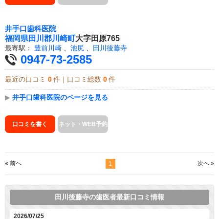
井手口歯科医院
福岡県
田川郡川崎町
大字田原765
最寄駅：
豊前川崎
、
池尻
、
田川後藤寺
0947-73-2585
最近の口コミ
0
件｜口コミ総数
0
件
▶
井手口歯科医院のページを見る
口コミを書く
ネット・WEB予約
« 前へ
次へ »
1
田川後藤寺の歯医者最新口コミ情報
2026/07/25