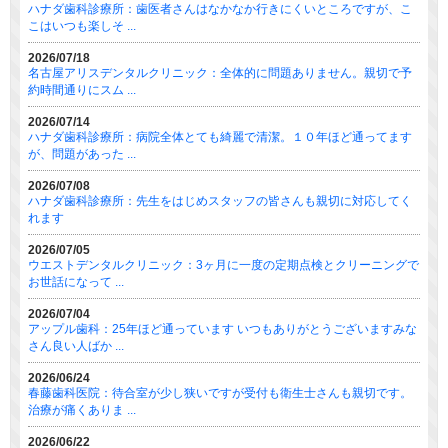
ハナダ歯科診療所：歯医者さんはなかなか行きにくいところですが、こ
こはいつも楽しそ ...
2026/07/18
名古屋アリスデンタルクリニック：全体的に問題ありません。親切で予
約時間通りにスム ...
2026/07/14
ハナダ歯科診療所：病院全体とても綺麗で清潔。１０年ほど通ってます
が、問題があった ...
2026/07/08
ハナダ歯科診療所：先生をはじめスタッフの皆さんも親切に対応してく
れます
2026/07/05
ウエストデンタルクリニック：3ヶ月に一度の定期点検とクリーニングで
お世話になって ...
2026/07/04
アップル歯科：25年ほど通っています いつもありがとうございますみな
さん良い人ばか ...
2026/06/24
春藤歯科医院：待合室が少し狭いですが受付も衛生士さんも親切です。
治療が痛くありま ...
2026/06/22