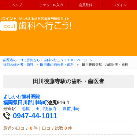
ヘルプ
チケットID入力
会員登録
ログイン
コンテンツへ移動
歯医者の口コミ評判なら｜歯科へ行こう！ＴＯＰページ
＞
福岡の歯医者・歯科
＞
田川市の歯医者・歯科
＞
田川後藤寺駅
の歯医者・歯科
田川後藤寺駅の歯科・歯医者
よしかわ歯科医院
福岡県
田川郡川崎町
池尻916-1
最寄駅：
池尻
、
田川後藤寺
、
豊前川崎
0947-44-1011
最近の口コミ
0
件｜口コミ総数
0
件