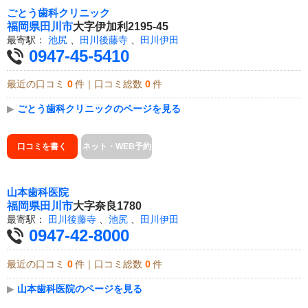
ごとう歯科クリニック
福岡県
田川市
大字伊加利2195-45
最寄駅：
池尻
、
田川後藤寺
、
田川伊田
0947-45-5410
最近の口コミ
0
件｜口コミ総数
0
件
▶
ごとう歯科クリニックのページを見る
口コミを書く
ネット・WEB予約
山本歯科医院
福岡県
田川市
大字奈良1780
最寄駅：
田川後藤寺
、
池尻
、
田川伊田
0947-42-8000
最近の口コミ
0
件｜口コミ総数
0
件
▶
山本歯科医院のページを見る