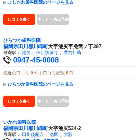
▶
よしかわ歯科医院のページを見る
口コミを書く
ネット・WEB予約
ひらつか歯科医院
福岡県
田川郡川崎町
大字池尻字免武ノ丁397
最寄駅：
池尻
、
田川後藤寺
、
豊前川崎
0947-45-0008
最近の口コミ
0
件｜口コミ総数
0
件
▶
ひらつか歯科医院のページを見る
口コミを書く
ネット・WEB予約
いかわ歯科医院
福岡県
田川郡川崎町
大字池尻534-2
最寄駅：
田川後藤寺
、
池尻
、
大藪