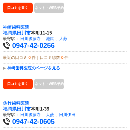
口コミを書く
ネット・WEB予約
神崎歯科医院
福岡県
田川市
本町11-15
最寄駅：
田川後藤寺
、
池尻
、
大藪
0947-42-0256
最近の口コミ
0
件｜口コミ総数
0
件
▶
神崎歯科医院のページを見る
口コミを書く
ネット・WEB予約
佐竹歯科医院
福岡県
田川市
本町1-39
最寄駅：
田川後藤寺
、
大藪
、
田川伊田
0947-42-0605