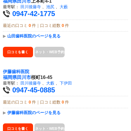
福岡県
田川市
上本町4-1
最寄駅：
田川後藤寺
、
池尻
、
大藪
0947-42-1775
最近の口コミ
0
件｜口コミ総数
0
件
▶
山田歯科医院のページを見る
口コミを書く
ネット・WEB予約
伊藤歯科医院
福岡県
田川市
桜町16-45
最寄駅：
田川後藤寺
、
大藪
、
下伊田
0947-45-0885
最近の口コミ
0
件｜口コミ総数
0
件
▶
伊藤歯科医院のページを見る
口コミを書く
ネット・WEB予約