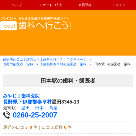
ヘルプ
チケットID入力
会員登録
ログイン
コンテンツへ移動
歯医者の口コミ評判なら｜歯科へ行こう！ＴＯＰページ
＞
長野の歯医者・歯科
＞
下伊那郡泰阜村の歯医者・歯科
＞
田本駅
の歯医者・歯科
田本駅の歯科・歯医者
みやじま歯科医院
長野県
下伊那郡泰阜村
温田8345-13
最寄駅：
温田
、
田本
、
為栗
0260-25-2007
最近の口コミ
0
件｜口コミ総数
0
件