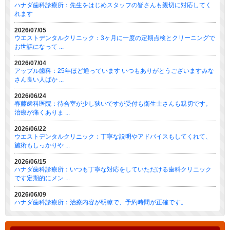
ハナダ歯科診療所：先生をはじめスタッフの皆さんも親切に対応してく
れます
2026/07/05
ウエストデンタルクリニック：3ヶ月に一度の定期点検とクリーニングで
お世話になって ...
2026/07/04
アップル歯科：25年ほど通っています いつもありがとうございますみな
さん良い人ばか ...
2026/06/24
春藤歯科医院：待合室が少し狭いですが受付も衛生士さんも親切です。
治療が痛くありま ...
2026/06/22
ウエストデンタルクリニック：丁寧な説明やアドバイスもしてくれて、
施術もしっかりや ...
2026/06/15
ハナダ歯科診療所：いつも丁寧な対応をしていただける歯科クリニック
です定期的にメン ...
2026/06/09
ハナダ歯科診療所：治療内容が明瞭で、予約時間が正確です。