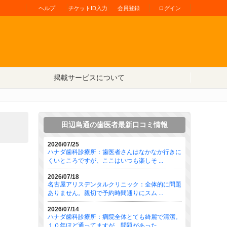
ヘルプ
チケットID入力
会員登録
ログイン
掲載サービスについて
田辺島通の歯医者最新口コミ情報
2026/07/25
ハナダ歯科診療所：歯医者さんはなかなか行きに
くいところですが、ここはいつも楽しそ ...
2026/07/18
名古屋アリスデンタルクリニック：全体的に問題
ありません。親切で予約時間通りにスム ...
2026/07/14
ハナダ歯科診療所：病院全体とても綺麗で清潔。
１０年ほど通ってますが、問題があった ...