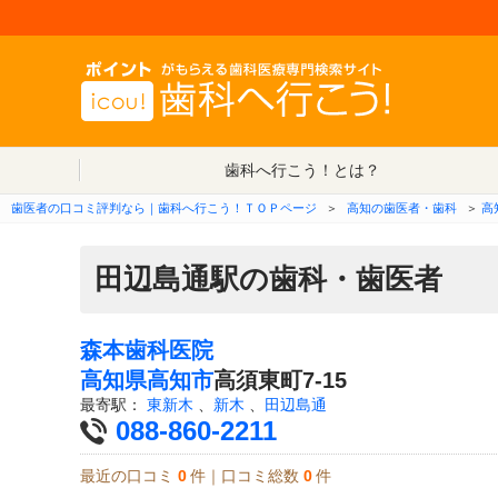
歯科へ行こう！とは？
歯医者の口コミ評判なら｜歯科へ行こう！ＴＯＰページ
＞
高知の歯医者・歯科
＞
高
田辺島通駅の歯科・歯医者
森本歯科医院
高知県
高知市
高須東町7-15
最寄駅：
東新木
、
新木
、
田辺島通
088-860-2211
最近の口コミ
0
件｜口コミ総数
0
件