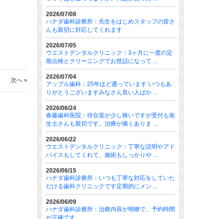
2026/07/08
ハナダ歯科診療所：先生をはじめスタッフの皆さ
んも親切に対応してくれます
2026/07/05
ウエストデンタルクリニック：3ヶ月に一度の定
期点検とクリーニングでお世話になって ...
2026/07/04
次へ »
アップル歯科：25年ほど通っています いつもあ
りがとうございますみなさん良い人ばか ...
2026/06/24
春藤歯科医院：待合室が少し狭いですが受付も衛
生士さんも親切です。治療が痛くありま ...
2026/06/22
ウエストデンタルクリニック：丁寧な説明やアド
バイスもしてくれて、施術もしっかりや ...
2026/06/15
ハナダ歯科診療所：いつも丁寧な対応をしていた
だける歯科クリニックです定期的にメン ...
2026/06/09
ハナダ歯科診療所：治療内容が明瞭で、予約時間
が正確です。