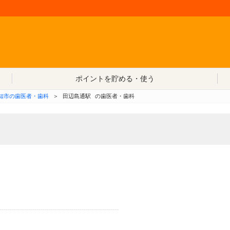
コンテンツへ移動
ポイントを貯める・使う
知市の歯医者・歯科
＞
田辺島通駅
の歯医者・歯科