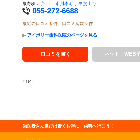
最寄駅：
芦川
、
市川本町
、
甲斐上野
055-272-6688
最近の口コミ
0
件｜口コミ総数
0
件
▶
アイボリー歯科医院のページを見る
口コミを書く
ネット・WEB
« 前へ
歯医者さん選びは賢くお得に 歯科へ行こう！