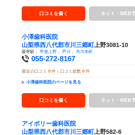
口コミを書く
ネット・WEB
小澤歯科医院
山梨県
西八代郡市川三郷町
上野3081-10
最寄駅：
甲斐上野
、
芦川
、
市川本町
055-272-8167
最近の口コミ
0
件｜口コミ総数
0
件
▶
小澤歯科医院のページを見る
口コミを書く
ネット・WEB
アイボリー歯科医院
山梨県
西八代郡市川三郷町
上野582-6