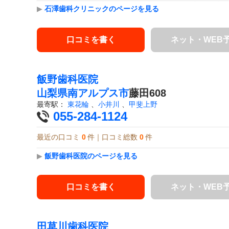
▶
石澤歯科クリニックのページを見る
口コミを書く
ネット・WEB
飯野歯科医院
山梨県
南アルプス市
藤田608
最寄駅：
東花輪
、
小井川
、
甲斐上野
055-284-1124
最近の口コミ
0
件｜口コミ総数
0
件
▶
飯野歯科医院のページを見る
口コミを書く
ネット・WEB
田草川歯科医院