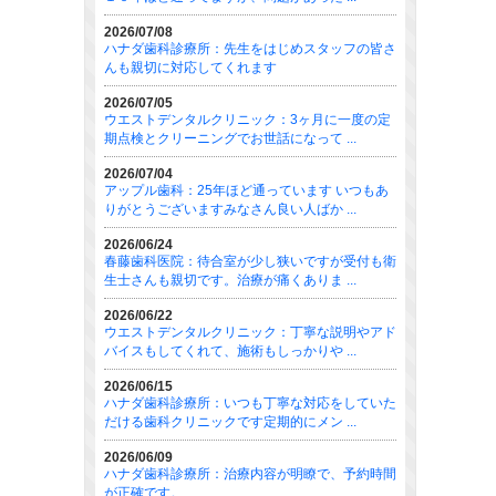
2026/07/08
ハナダ歯科診療所：先生をはじめスタッフの皆さ
んも親切に対応してくれます
2026/07/05
ウエストデンタルクリニック：3ヶ月に一度の定
期点検とクリーニングでお世話になって ...
2026/07/04
アップル歯科：25年ほど通っています いつもあ
りがとうございますみなさん良い人ばか ...
2026/06/24
春藤歯科医院：待合室が少し狭いですが受付も衛
生士さんも親切です。治療が痛くありま ...
2026/06/22
ウエストデンタルクリニック：丁寧な説明やアド
バイスもしてくれて、施術もしっかりや ...
2026/06/15
ハナダ歯科診療所：いつも丁寧な対応をしていた
だける歯科クリニックです定期的にメン ...
2026/06/09
ハナダ歯科診療所：治療内容が明瞭で、予約時間
が正確です。