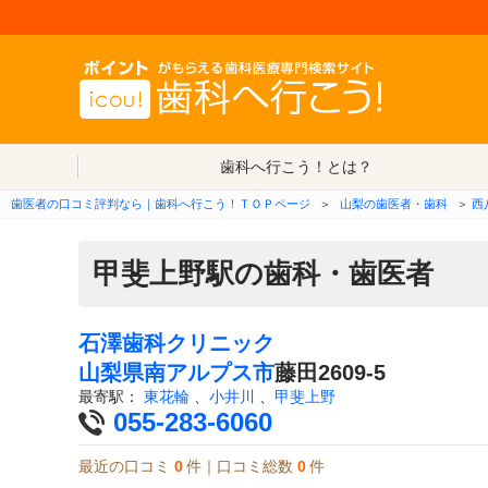
歯科へ行こう！とは？
歯医者の口コミ評判なら｜歯科へ行こう！ＴＯＰページ
＞
山梨の歯医者・歯科
＞
西
甲斐上野駅の歯科・歯医者
石澤歯科クリニック
山梨県
南アルプス市
藤田2609-5
最寄駅：
東花輪
、
小井川
、
甲斐上野
055-283-6060
最近の口コミ
0
件｜口コミ総数
0
件