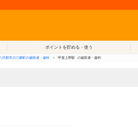
コンテンツへ移動
ポイントを貯める・使う
八代郡市川三郷町の歯医者・歯科
＞
甲斐上野駅
の歯医者・歯科