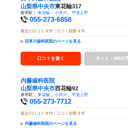
山梨県
中央市
東花輪317
最寄駅：
東花輪
、
小井川
、
甲斐上野
055-273-6858
最近の口コミ
0
件｜口コミ総数
0
件
▶
田草川歯科医院のページを見る
口コミを書く
ネット・WEB
内藤歯科医院
山梨県
中央市
西花輪92
最寄駅：
東花輪
、
小井川
、
甲斐上野
055-273-7712
最近の口コミ
0
件｜口コミ総数
0
件
▶
内藤歯科医院のページを見る