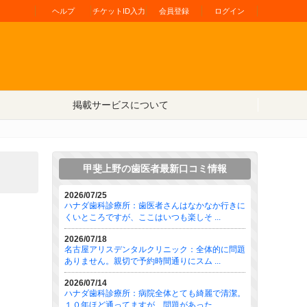
ヘルプ
チケットID入力
会員登録
ログイン
掲載サービスについて
甲斐上野の歯医者最新口コミ情報
2026/07/25
ハナダ歯科診療所：歯医者さんはなかなか行きに
くいところですが、ここはいつも楽しそ ...
2026/07/18
名古屋アリスデンタルクリニック：全体的に問題
ありません。親切で予約時間通りにスム ...
2026/07/14
ハナダ歯科診療所：病院全体とても綺麗で清潔。
１０年ほど通ってますが、問題があった ...