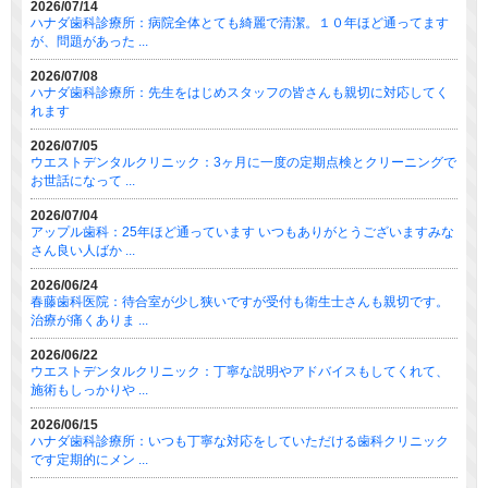
2026/07/14
ハナダ歯科診療所：病院全体とても綺麗で清潔。１０年ほど通ってます
が、問題があった ...
2026/07/08
ハナダ歯科診療所：先生をはじめスタッフの皆さんも親切に対応してく
れます
2026/07/05
ウエストデンタルクリニック：3ヶ月に一度の定期点検とクリーニングで
お世話になって ...
2026/07/04
アップル歯科：25年ほど通っています いつもありがとうございますみな
さん良い人ばか ...
2026/06/24
春藤歯科医院：待合室が少し狭いですが受付も衛生士さんも親切です。
治療が痛くありま ...
2026/06/22
ウエストデンタルクリニック：丁寧な説明やアドバイスもしてくれて、
施術もしっかりや ...
2026/06/15
ハナダ歯科診療所：いつも丁寧な対応をしていただける歯科クリニック
です定期的にメン ...