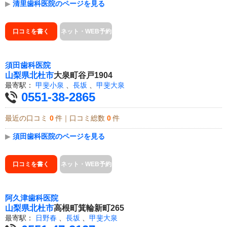
▶
清里歯科医院のページを見る
口コミを書く
ネット・WEB予約
須田歯科医院
山梨県
北杜市
大泉町谷戸1904
最寄駅：
甲斐小泉
、
長坂
、
甲斐大泉
0551-38-2865
最近の口コミ
0
件｜口コミ総数
0
件
▶
須田歯科医院のページを見る
口コミを書く
ネット・WEB予約
阿久津歯科医院
山梨県
北杜市
高根町箕輪新町265
最寄駅：
日野春
、
長坂
、
甲斐大泉