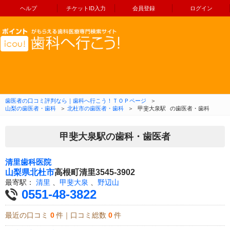
ヘルプ
チケットID入力
会員登録
ログイン
コンテンツへ移動
歯医者の口コミ評判なら｜歯科へ行こう！ＴＯＰページ
＞
山梨の歯医者・歯科
＞
北杜市の歯医者・歯科
＞
甲斐大泉駅
の歯医者・歯科
甲斐大泉駅の歯科・歯医者
清里歯科医院
山梨県
北杜市
高根町清里3545-3902
最寄駅：
清里
、
甲斐大泉
、
野辺山
0551-48-3822
最近の口コミ
0
件｜口コミ総数
0
件