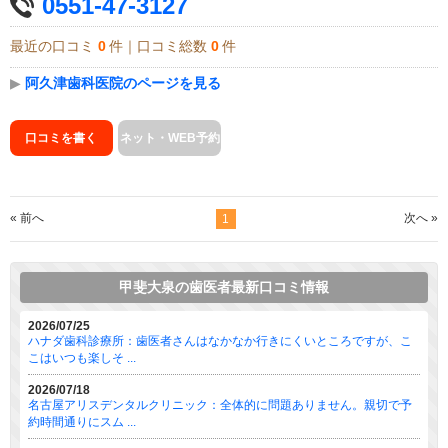
0551-47-3127
最近の口コミ
0
件｜口コミ総数
0
件
▶
阿久津歯科医院のページを見る
口コミを書く
ネット・WEB予約
« 前へ
次へ »
1
甲斐大泉の歯医者最新口コミ情報
2026/07/25
ハナダ歯科診療所：歯医者さんはなかなか行きにくいところですが、こ
こはいつも楽しそ ...
2026/07/18
名古屋アリスデンタルクリニック：全体的に問題ありません。親切で予
約時間通りにスム ...