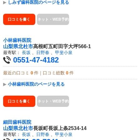
▶
しみず歯科医院のページを見る
口コミを書く
ネット・WEB予約
小林歯科医院
山梨県
北杜市
高根町五町田字大坪566-1
最寄駅：
長坂
、
日野春
、
甲斐小泉
0551-47-4182
最近の口コミ
0
件｜口コミ総数
0
件
▶
小林歯科医院のページを見る
口コミを書く
ネット・WEB予約
細田歯科医院
山梨県
北杜市
長坂町長坂上条2534-14
最寄駅：
長坂
、
日野春
、
甲斐小泉