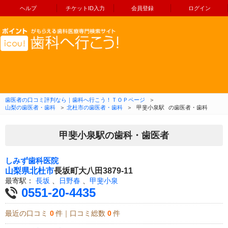
ヘルプ
チケットID入力
会員登録
ログイン
コンテンツへ移動
歯医者の口コミ評判なら｜歯科へ行こう！ＴＯＰページ
＞
山梨の歯医者・歯科
＞
北杜市の歯医者・歯科
＞
甲斐小泉駅
の歯医者・歯科
甲斐小泉駅の歯科・歯医者
しみず歯科医院
山梨県
北杜市
長坂町大八田3879-11
最寄駅：
長坂
、
日野春
、
甲斐小泉
0551-20-4435
最近の口コミ
0
件｜口コミ総数
0
件