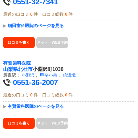
0551-32-7341
最近の口コミ
0
件｜口コミ総数
0
件
▶
細田歯科医院のページを見る
口コミを書く
ネット・WEB予約
有賀歯科医院
山梨県
北杜市
小淵沢町1030
最寄駅：
小淵沢
、
甲斐小泉
、
信濃境
0551-36-2007
最近の口コミ
0
件｜口コミ総数
0
件
▶
有賀歯科医院のページを見る
口コミを書く
ネット・WEB予約