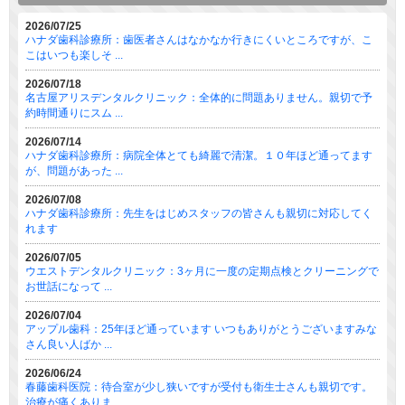
2026/07/25
ハナダ歯科診療所：歯医者さんはなかなか行きにくいところですが、こ
こはいつも楽しそ ...
2026/07/18
名古屋アリスデンタルクリニック：全体的に問題ありません。親切で予
約時間通りにスム ...
2026/07/14
ハナダ歯科診療所：病院全体とても綺麗で清潔。１０年ほど通ってます
が、問題があった ...
2026/07/08
ハナダ歯科診療所：先生をはじめスタッフの皆さんも親切に対応してく
れます
2026/07/05
ウエストデンタルクリニック：3ヶ月に一度の定期点検とクリーニングで
お世話になって ...
2026/07/04
アップル歯科：25年ほど通っています いつもありがとうございますみな
さん良い人ばか ...
2026/06/24
春藤歯科医院：待合室が少し狭いですが受付も衛生士さんも親切です。
治療が痛くありま ...