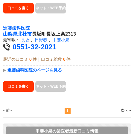
口コミを書く
ネット・WEB予約
進藤歯科医院
山梨県
北杜市
長坂町長坂上条2313
最寄駅：
長坂
、
日野春
、
甲斐小泉
0551-32-2021
最近の口コミ
0
件｜口コミ総数
0
件
▶
進藤歯科医院のページを見る
口コミを書く
ネット・WEB予約
« 前へ
次へ »
1
甲斐小泉の歯医者最新口コミ情報