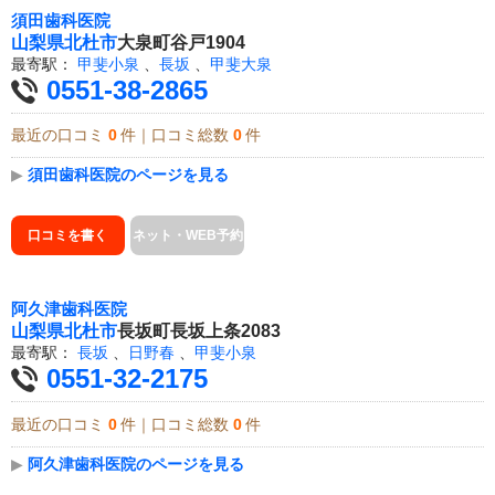
須田歯科医院
山梨県
北杜市
大泉町谷戸1904
最寄駅：
甲斐小泉
、
長坂
、
甲斐大泉
0551-38-2865
最近の口コミ
0
件｜口コミ総数
0
件
▶
須田歯科医院のページを見る
口コミを書く
ネット・WEB予約
阿久津歯科医院
山梨県
北杜市
長坂町長坂上条2083
最寄駅：
長坂
、
日野春
、
甲斐小泉
0551-32-2175
最近の口コミ
0
件｜口コミ総数
0
件
▶
阿久津歯科医院のページを見る