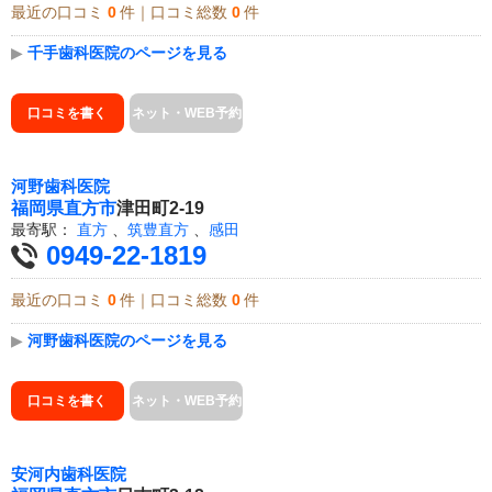
最近の口コミ
0
件｜口コミ総数
0
件
▶
千手歯科医院のページを見る
口コミを書く
ネット・WEB予約
河野歯科医院
福岡県
直方市
津田町2-19
最寄駅：
直方
、
筑豊直方
、
感田
0949-22-1819
最近の口コミ
0
件｜口コミ総数
0
件
▶
河野歯科医院のページを見る
口コミを書く
ネット・WEB予約
安河内歯科医院