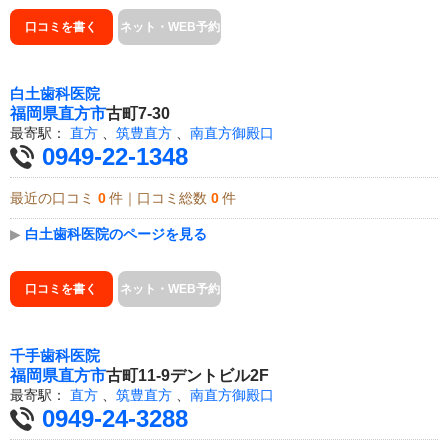
口コミを書く
ネット・WEB予約
白土歯科医院
福岡県
直方市
古町7-30
最寄駅：
直方
、
筑豊直方
、
南直方御殿口
0949-22-1348
最近の口コミ
0
件｜口コミ総数
0
件
▶
白土歯科医院のページを見る
口コミを書く
ネット・WEB予約
千手歯科医院
福岡県
直方市
古町11-9デントビル2F
最寄駅：
直方
、
筑豊直方
、
南直方御殿口
0949-24-3288