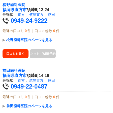
松野歯科医院
福岡県
直方市
須崎町13-24
最寄駅：
直方
、
筑豊直方
、
感田
0949-24-9222
最近の口コミ
0
件｜口コミ総数
0
件
▶
松野歯科医院のページを見る
口コミを書く
ネット・WEB予約
前田歯科医院
福岡県
直方市
須崎町14-19
最寄駅：
直方
、
筑豊直方
、
感田
0949-22-0487
最近の口コミ
0
件｜口コミ総数
0
件
▶
前田歯科医院のページを見る