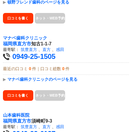
▶
頓野フレンド歯科のページを見る
口コミを書く
ネット・WEB予約
マナベ歯科クリニック
福岡県
直方市
知古1-1-7
最寄駅：
筑豊直方
、
直方
、
感田
0949-25-1505
最近の口コミ
0
件｜口コミ総数
0
件
▶
マナベ歯科クリニックのページを見る
口コミを書く
ネット・WEB予約
山本歯科医院
福岡県
直方市
須崎町9-3
最寄駅：
筑豊直方
、
直方
、
感田