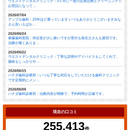
ウエストデンタルクリニック：3ヶ月に一度の定期点検とクリーニングで
お世話になって ...
2026/07/04
アップル歯科：25年ほど通っています いつもありがとうございますみな
さん良い人ばか ...
2026/06/24
春藤歯科医院：待合室が少し狭いですが受付も衛生士さんも親切です。
治療が痛くありま ...
2026/06/22
ウエストデンタルクリニック：丁寧な説明やアドバイスもしてくれて、
施術もしっかりや ...
2026/06/15
ハナダ歯科診療所：いつも丁寧な対応をしていただける歯科クリニック
です定期的にメン ...
2026/06/09
ハナダ歯科診療所：治療内容が明瞭で、予約時間が正確です。
現在の口コミ
255,413
件