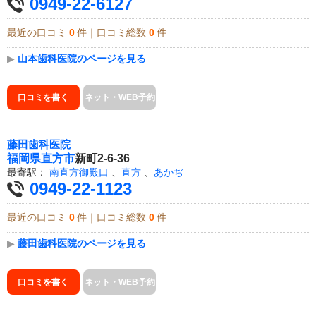
0949-22-6127
最近の口コミ
0
件｜口コミ総数
0
件
▶
山本歯科医院のページを見る
口コミを書く
ネット・WEB予約
藤田歯科医院
福岡県
直方市
新町2-6-36
最寄駅：
南直方御殿口
、
直方
、
あかぢ
0949-22-1123
最近の口コミ
0
件｜口コミ総数
0
件
▶
藤田歯科医院のページを見る
口コミを書く
ネット・WEB予約