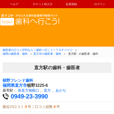
ヘルプ
チケットID入力
会員登録
ログイン
コンテンツへ移動
歯医者の口コミ評判なら｜歯科へ行こう！ＴＯＰページ
＞
福岡の歯医者・歯科
＞
直方市の歯医者・歯科
＞
直方駅
の歯医者・歯科
直方駅の歯科・歯医者
頓野フレンド歯科
福岡県
直方市
頓野3225-6
最寄駅：
南直方御殿口
、
直方
、
あかぢ
0949-23-3990
最近の口コミ
0
件｜口コミ総数
0
件