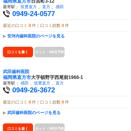
福岡県
直方市
日吉町3-12
最寄駅：
筑豊直方
、
直方
、
感田
0949-24-0577
最近の口コミ
0
件｜口コミ総数
0
件
▶
安河内歯科医院のページを見る
口コミを書く
ネット・WEB予約
武田歯科医院
福岡県
直方市
大字頓野字西尾前1966-1
最寄駅：
感田
、
筑豊直方
、
直方
0949-26-3672
最近の口コミ
0
件｜口コミ総数
0
件
▶
武田歯科医院のページを見る
口コミを書く
ネット・WEB予約