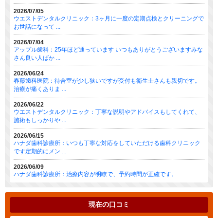
2026/07/05
ウエストデンタルクリニック：3ヶ月に一度の定期点検とクリーニングで
お世話になって ...
2026/07/04
アップル歯科：25年ほど通っています いつもありがとうございますみな
さん良い人ばか ...
2026/06/24
春藤歯科医院：待合室が少し狭いですが受付も衛生士さんも親切です。
治療が痛くありま ...
2026/06/22
ウエストデンタルクリニック：丁寧な説明やアドバイスもしてくれて、
施術もしっかりや ...
2026/06/15
ハナダ歯科診療所：いつも丁寧な対応をしていただける歯科クリニック
です定期的にメン ...
2026/06/09
ハナダ歯科診療所：治療内容が明瞭で、予約時間が正確です。
現在の口コミ