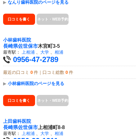
▶
なんり歯科医院のページを見る
口コミを書く
ネット・WEB予約
小林歯科医院
長崎県
佐世保市
木宮町3-5
最寄駅：
上相浦
、
大学
、
相浦
0956-47-2789
最近の口コミ
0
件｜口コミ総数
0
件
▶
小林歯科医院のページを見る
口コミを書く
ネット・WEB予約
上田歯科医院
長崎県
佐世保市
上相浦町8-8
最寄駅：
上相浦
、
大学
、
相浦