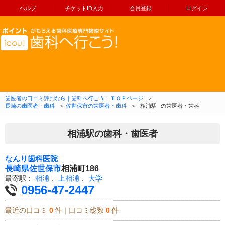
ヘルプ
チケットID入力
会員登録
ログイン
コンテンツへ移動
歯医者の口コミ評判なら｜歯科へ行こう！ＴＯＰページ
＞
長崎の歯医者・歯科
＞
佐世保市の歯医者・歯科
＞
相浦駅
の歯医者・歯科
相浦駅の歯科・歯医者
なんり歯科医院
長崎県
佐世保市
相浦町186
最寄駅：
相浦
、
上相浦
、
大学
0956-47-2447
最近の口コミ
0
件｜口コミ総数
0
件