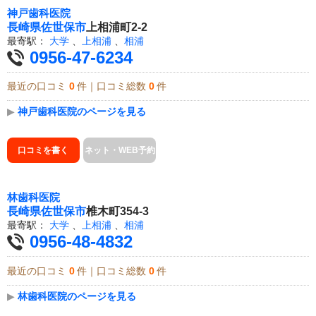
神戸歯科医院
長崎県
佐世保市
上相浦町2-2
最寄駅：
大学
、
上相浦
、
相浦
0956-47-6234
最近の口コミ
0
件｜口コミ総数
0
件
▶
神戸歯科医院のページを見る
口コミを書く
ネット・WEB予約
林歯科医院
長崎県
佐世保市
椎木町354-3
最寄駅：
大学
、
上相浦
、
相浦
0956-48-4832
最近の口コミ
0
件｜口コミ総数
0
件
▶
林歯科医院のページを見る