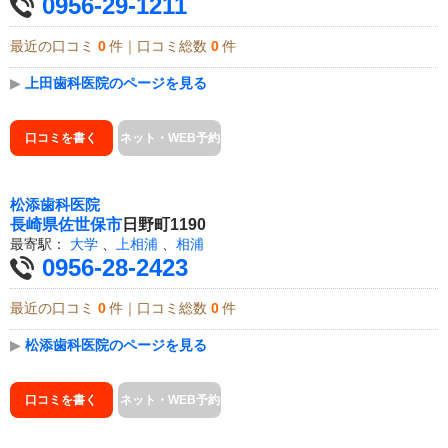
0956-29-1211
最近の口コミ
0
件｜口コミ総数
0
件
▶
上田歯科医院のページを見る
口コミを書く
ネット・WEB予約
松添歯科医院
長崎県
佐世保市
日野町1190
最寄駅：
大学
、
上相浦
、
相浦
0956-28-2423
最近の口コミ
0
件｜口コミ総数
0
件
▶
松添歯科医院のページを見る
口コミを書く
ネット・WEB予約