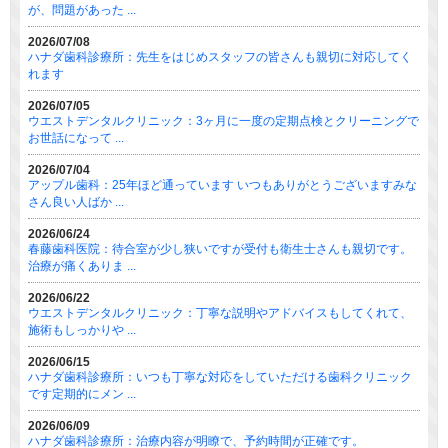
が、問題があった ...
2026/07/08
ハナダ歯科診療所：先生をはじめスタッフの皆さんも親切に対応してく
れます
2026/07/05
ウエストデンタルクリニック：3ヶ月に一度の定期点検とクリーニングで
お世話になって ...
2026/07/04
アップル歯科：25年ほど通っています いつもありがとうございますみな
さん良い人ばか ...
2026/06/24
春藤歯科医院：待合室が少し狭いですが受付も衛生士さんも親切です。
治療が痛くありま ...
2026/06/22
ウエストデンタルクリニック：丁寧な説明やアドバイスもしてくれて、
施術もしっかりや ...
2026/06/15
ハナダ歯科診療所：いつも丁寧な対応をしていただける歯科クリニック
です定期的にメン ...
2026/06/09
ハナダ歯科診療所：治療内容が明瞭で、予約時間が正確です。