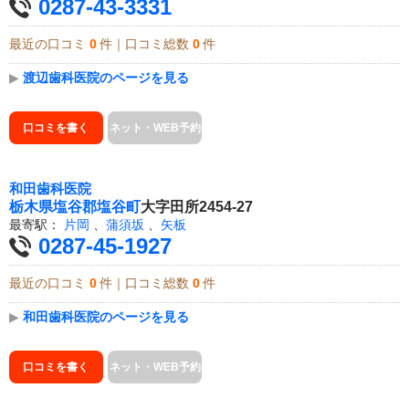
0287-43-3331
最近の口コミ
0
件｜口コミ総数
0
件
▶
渡辺歯科医院のページを見る
口コミを書く
ネット・WEB予約
和田歯科医院
栃木県
塩谷郡塩谷町
大字田所2454-27
最寄駅：
片岡
、
蒲須坂
、
矢板
0287-45-1927
最近の口コミ
0
件｜口コミ総数
0
件
▶
和田歯科医院のページを見る
口コミを書く
ネット・WEB予約