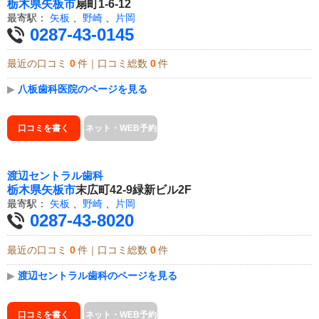
栃木県
矢板市
扇町1-6-12
最寄駅：
矢板
、
野崎
、
片岡
0287-43-0145
最近の口コミ
0
件｜口コミ総数
0
件
▶
八板歯科医院のページを見る
口コミを書く
ネット・WEB予約
渡辺セントラル歯科
栃木県
矢板市
末広町42-9緑新ビル2F
最寄駅：
矢板
、
野崎
、
片岡
0287-43-8020
最近の口コミ
0
件｜口コミ総数
0
件
▶
渡辺セントラル歯科のページを見る
口コミを書く
ネット・WEB予約