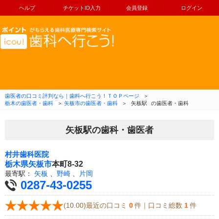
ヘルプ
チケットID入力
会員登録
ログイン
コンテンツへ移動
歯医者の口コミ評判なら｜歯科へ行こう！ＴＯＰページ
＞
栃木の歯医者・歯科
＞
矢板市の歯医者・歯科
＞
矢板駅
の歯医者・歯科
矢板駅の歯科・歯医者
村井歯科医院
栃木県
矢板市
本町8-32
最寄駅：
矢板
、
野崎
、
片岡
0287-43-0255
(10.00)最近の口コミ
0
件｜口コミ総数
1
件