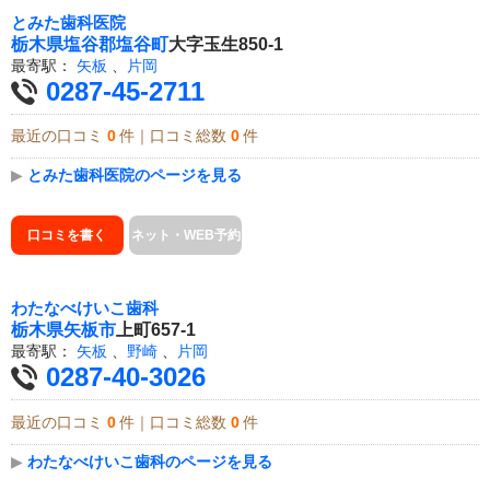
とみた歯科医院
栃木県
塩谷郡塩谷町
大字玉生850-1
最寄駅：
矢板
、
片岡
0287-45-2711
最近の口コミ
0
件｜口コミ総数
0
件
▶
とみた歯科医院のページを見る
口コミを書く
ネット・WEB予約
わたなべけいこ歯科
栃木県
矢板市
上町657-1
最寄駅：
矢板
、
野崎
、
片岡
0287-40-3026
最近の口コミ
0
件｜口コミ総数
0
件
▶
わたなべけいこ歯科のページを見る