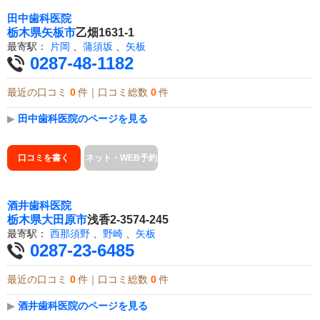
田中歯科医院
栃木県
矢板市
乙畑1631-1
最寄駅：
片岡
、
蒲須坂
、
矢板
0287-48-1182
最近の口コミ
0
件｜口コミ総数
0
件
▶
田中歯科医院のページを見る
口コミを書く
ネット・WEB予約
酒井歯科医院
栃木県
大田原市
浅香2-3574-245
最寄駅：
西那須野
、
野崎
、
矢板
0287-23-6485
最近の口コミ
0
件｜口コミ総数
0
件
▶
酒井歯科医院のページを見る