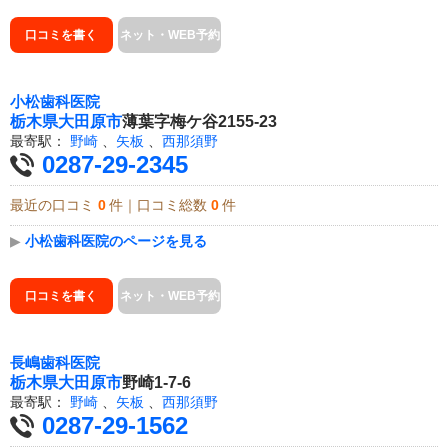
口コミを書く
ネット・WEB予約
小松歯科医院
栃木県
大田原市
薄葉字梅ケ谷2155-23
最寄駅：
野崎
、
矢板
、
西那須野
0287-29-2345
最近の口コミ
0
件｜口コミ総数
0
件
▶
小松歯科医院のページを見る
口コミを書く
ネット・WEB予約
長嶋歯科医院
栃木県
大田原市
野崎1-7-6
最寄駅：
野崎
、
矢板
、
西那須野
0287-29-1562