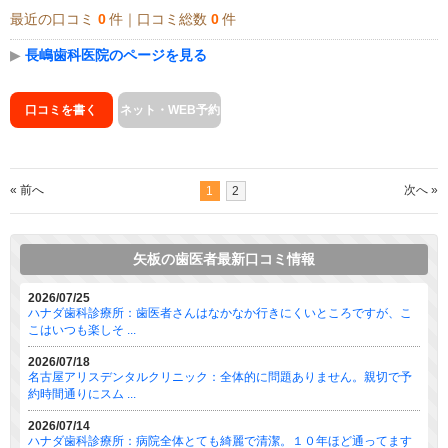
最近の口コミ
0
件｜口コミ総数
0
件
▶
長嶋歯科医院のページを見る
口コミを書く
ネット・WEB予約
« 前へ
次へ »
1
2
矢板の歯医者最新口コミ情報
2026/07/25
ハナダ歯科診療所：歯医者さんはなかなか行きにくいところですが、こ
こはいつも楽しそ ...
2026/07/18
名古屋アリスデンタルクリニック：全体的に問題ありません。親切で予
約時間通りにスム ...
2026/07/14
ハナダ歯科診療所：病院全体とても綺麗で清潔。１０年ほど通ってます