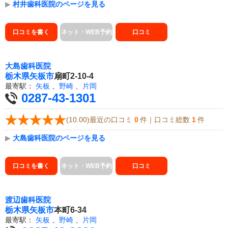
▶
村井歯科医院のページを見る
口コミを書く
ネット・WEB予約
口コミ
大島歯科医院
栃木県
矢板市
扇町2-10-4
最寄駅：
矢板
、
野崎
、
片岡
0287-43-1301
(10.00)最近の口コミ
0
件｜口コミ総数
1
件
▶
大島歯科医院のページを見る
口コミを書く
ネット・WEB予約
口コミ
渡辺歯科医院
栃木県
矢板市
本町6-34
最寄駅：
矢板
、
野崎
、
片岡