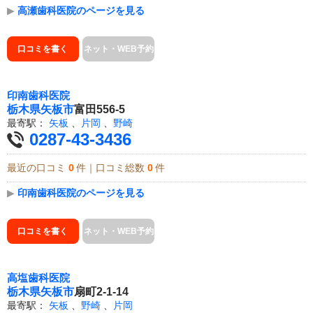
▶
高瀬歯科医院のページを見る
口コミを書く
ネット・WEB予約
印南歯科医院
栃木県
矢板市
富田556-5
最寄駅：
矢板
、
片岡
、
野崎
0287-43-3436
最近の口コミ
0
件｜口コミ総数
0
件
▶
印南歯科医院のページを見る
口コミを書く
ネット・WEB予約
高塩歯科医院
栃木県
矢板市
扇町2-1-14
最寄駅：
矢板
、
野崎
、
片岡