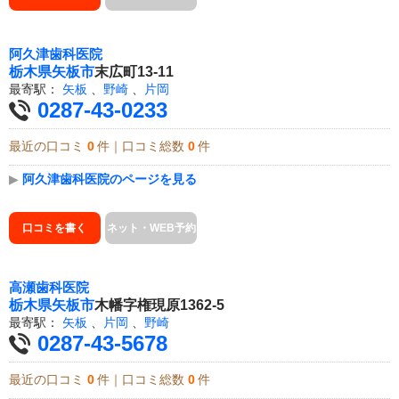
阿久津歯科医院
栃木県
矢板市
末広町13-11
最寄駅：
矢板
、
野崎
、
片岡
0287-43-0233
最近の口コミ
0
件｜口コミ総数
0
件
▶
阿久津歯科医院のページを見る
口コミを書く
ネット・WEB予約
高瀬歯科医院
栃木県
矢板市
木幡字権現原1362-5
最寄駅：
矢板
、
片岡
、
野崎
0287-43-5678
最近の口コミ
0
件｜口コミ総数
0
件