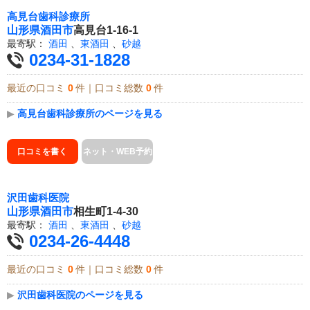
高見台歯科診療所
山形県
酒田市
高見台1-16-1
最寄駅：
酒田
、
東酒田
、
砂越
0234-31-1828
最近の口コミ
0
件｜口コミ総数
0
件
▶
高見台歯科診療所のページを見る
口コミを書く
ネット・WEB予約
沢田歯科医院
山形県
酒田市
相生町1-4-30
最寄駅：
酒田
、
東酒田
、
砂越
0234-26-4448
最近の口コミ
0
件｜口コミ総数
0
件
▶
沢田歯科医院のページを見る