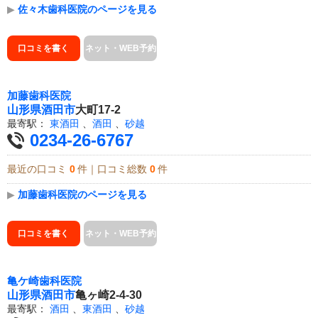
▶
佐々木歯科医院のページを見る
口コミを書く
ネット・WEB予約
加藤歯科医院
山形県
酒田市
大町17-2
最寄駅：
東酒田
、
酒田
、
砂越
0234-26-6767
最近の口コミ
0
件｜口コミ総数
0
件
▶
加藤歯科医院のページを見る
口コミを書く
ネット・WEB予約
亀ケ崎歯科医院
山形県
酒田市
亀ヶ崎2-4-30
最寄駅：
酒田
、
東酒田
、
砂越