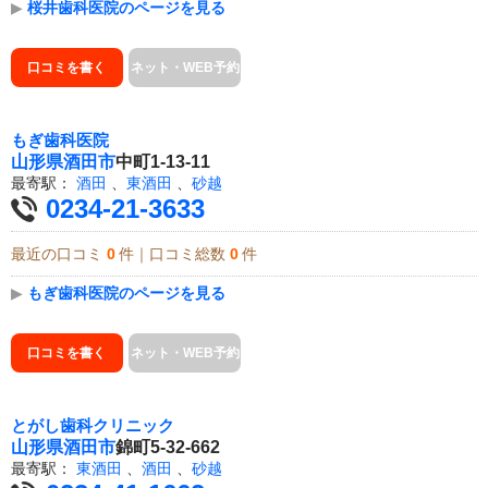
▶
桜井歯科医院のページを見る
口コミを書く
ネット・WEB予約
もぎ歯科医院
山形県
酒田市
中町1-13-11
最寄駅：
酒田
、
東酒田
、
砂越
0234-21-3633
最近の口コミ
0
件｜口コミ総数
0
件
▶
もぎ歯科医院のページを見る
口コミを書く
ネット・WEB予約
とがし歯科クリニック
山形県
酒田市
錦町5-32-662
最寄駅：
東酒田
、
酒田
、
砂越