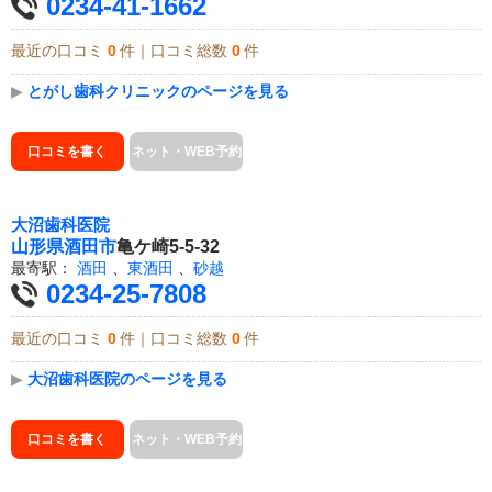
0234-41-1662
最近の口コミ
0
件｜口コミ総数
0
件
▶
とがし歯科クリニックのページを見る
口コミを書く
ネット・WEB予約
大沼歯科医院
山形県
酒田市
亀ケ崎5-5-32
最寄駅：
酒田
、
東酒田
、
砂越
0234-25-7808
最近の口コミ
0
件｜口コミ総数
0
件
▶
大沼歯科医院のページを見る
口コミを書く
ネット・WEB予約