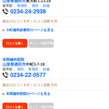
山形県
酒田市
東大町1-13-18
最寄駅：
東酒田
、
酒田
、
砂越
0234-24-2938
最近の口コミ
0
件｜口コミ総数
0
件
▶
大町歯科診療所のページを見る
口コミを書く
ネット・WEB予約
本間歯科医院
山形県
酒田市
中町3-7-18
最寄駅：
酒田
、
東酒田
、
砂越
0234-22-0577
最近の口コミ
0
件｜口コミ総数
0
件
▶
本間歯科医院のページを見る
口コミを書く
ネット・WEB予約