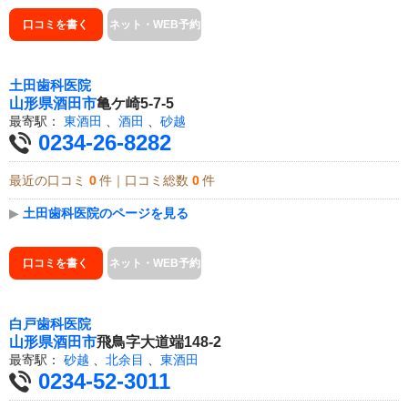
口コミを書く
ネット・WEB予約
土田歯科医院
山形県
酒田市
亀ケ崎5-7-5
最寄駅：
東酒田
、
酒田
、
砂越
0234-26-8282
最近の口コミ
0
件｜口コミ総数
0
件
▶
土田歯科医院のページを見る
口コミを書く
ネット・WEB予約
白戸歯科医院
山形県
酒田市
飛鳥字大道端148-2
最寄駅：
砂越
、
北余目
、
東酒田
0234-52-3011