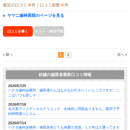
最近の口コミ
0
件｜口コミ総数
0
件
▶
ヤマニ歯科医院のページを見る
口コミを書く
ネット・WEB予約
« 前へ
次へ »
1
2
砂越の歯医者最新口コミ情報
2026/07/25
ハナダ歯科診療所：歯医者さんはなかなか行きにくいところですが、こ
こはいつも楽しそ ...
2026/07/18
名古屋アリスデンタルクリニック：全体的に問題ありません。親切で予
約時間通りにスム ...
2026/07/14
ハナダ歯科診療所：病院全体とても綺麗で清潔。１０年ほど通ってます