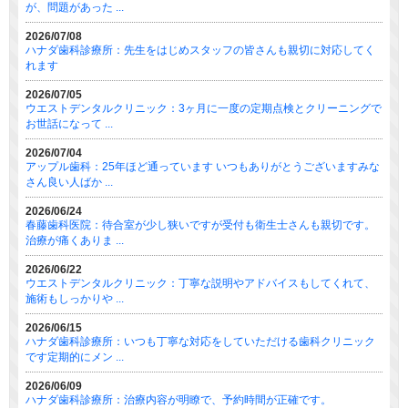
が、問題があった ...
2026/07/08
ハナダ歯科診療所：先生をはじめスタッフの皆さんも親切に対応してく
れます
2026/07/05
ウエストデンタルクリニック：3ヶ月に一度の定期点検とクリーニングで
お世話になって ...
2026/07/04
アップル歯科：25年ほど通っています いつもありがとうございますみな
さん良い人ばか ...
2026/06/24
春藤歯科医院：待合室が少し狭いですが受付も衛生士さんも親切です。
治療が痛くありま ...
2026/06/22
ウエストデンタルクリニック：丁寧な説明やアドバイスもしてくれて、
施術もしっかりや ...
2026/06/15
ハナダ歯科診療所：いつも丁寧な対応をしていただける歯科クリニック
です定期的にメン ...
2026/06/09
ハナダ歯科診療所：治療内容が明瞭で、予約時間が正確です。