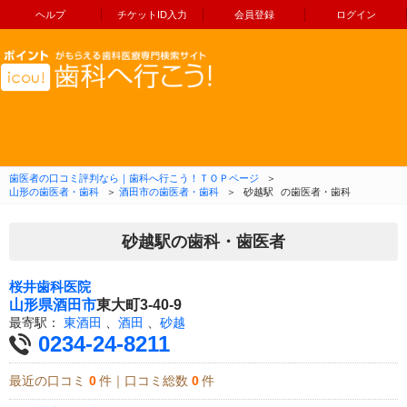
ヘルプ
チケットID入力
会員登録
ログイン
コンテンツへ移動
歯医者の口コミ評判なら｜歯科へ行こう！ＴＯＰページ
＞
山形の歯医者・歯科
＞
酒田市の歯医者・歯科
＞
砂越駅
の歯医者・歯科
砂越駅の歯科・歯医者
桜井歯科医院
山形県
酒田市
東大町3-40-9
最寄駅：
東酒田
、
酒田
、
砂越
0234-24-8211
最近の口コミ
0
件｜口コミ総数
0
件