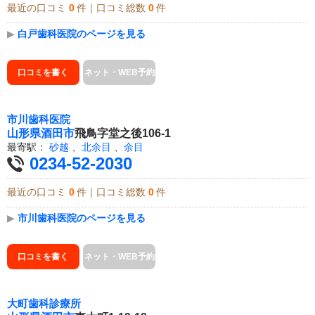
最近の口コミ
0
件｜口コミ総数
0
件
▶
白戸歯科医院のページを見る
口コミを書く
ネット・WEB予約
市川歯科医院
山形県
酒田市
飛鳥字堂之後106-1
最寄駅：
砂越
、
北余目
、
余目
0234-52-2030
最近の口コミ
0
件｜口コミ総数
0
件
▶
市川歯科医院のページを見る
口コミを書く
ネット・WEB予約
大町歯科診療所