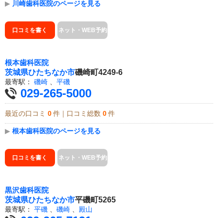
▶
川崎歯科医院のページを見る
口コミを書く
ネット・WEB予約
根本歯科医院
茨城県
ひたちなか市
磯崎町4249-6
最寄駅：
磯崎
、
平磯
029-265-5000
最近の口コミ
0
件｜口コミ総数
0
件
▶
根本歯科医院のページを見る
口コミを書く
ネット・WEB予約
黒沢歯科医院
茨城県
ひたちなか市
平磯町5265
最寄駅：
平磯
、
磯崎
、
殿山