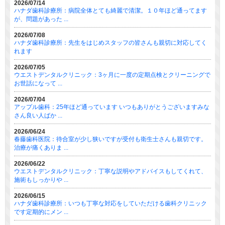
2026/07/14
ハナダ歯科診療所：病院全体とても綺麗で清潔。１０年ほど通ってます
が、問題があった ...
2026/07/08
ハナダ歯科診療所：先生をはじめスタッフの皆さんも親切に対応してく
れます
2026/07/05
ウエストデンタルクリニック：3ヶ月に一度の定期点検とクリーニングで
お世話になって ...
2026/07/04
アップル歯科：25年ほど通っています いつもありがとうございますみな
さん良い人ばか ...
2026/06/24
春藤歯科医院：待合室が少し狭いですが受付も衛生士さんも親切です。
治療が痛くありま ...
2026/06/22
ウエストデンタルクリニック：丁寧な説明やアドバイスもしてくれて、
施術もしっかりや ...
2026/06/15
ハナダ歯科診療所：いつも丁寧な対応をしていただける歯科クリニック
です定期的にメン ...