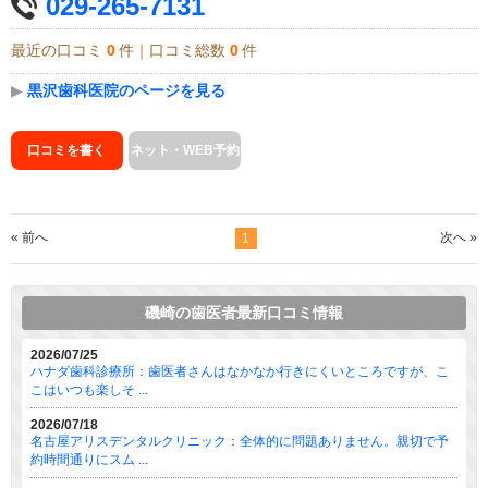
029-265-7131
最近の口コミ
0
件｜口コミ総数
0
件
▶
黒沢歯科医院のページを見る
口コミを書く
ネット・WEB予約
« 前へ
次へ »
1
磯崎の歯医者最新口コミ情報
2026/07/25
ハナダ歯科診療所：歯医者さんはなかなか行きにくいところですが、こ
こはいつも楽しそ ...
2026/07/18
名古屋アリスデンタルクリニック：全体的に問題ありません。親切で予
約時間通りにスム ...