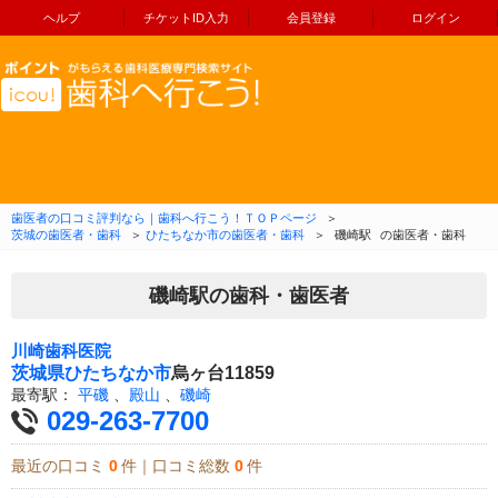
ヘルプ
チケットID入力
会員登録
ログイン
コンテンツへ移動
歯医者の口コミ評判なら｜歯科へ行こう！ＴＯＰページ
＞
茨城の歯医者・歯科
＞
ひたちなか市の歯医者・歯科
＞
磯崎駅
の歯医者・歯科
磯崎駅の歯科・歯医者
川崎歯科医院
茨城県
ひたちなか市
烏ヶ台11859
最寄駅：
平磯
、
殿山
、
磯崎
029-263-7700
最近の口コミ
0
件｜口コミ総数
0
件