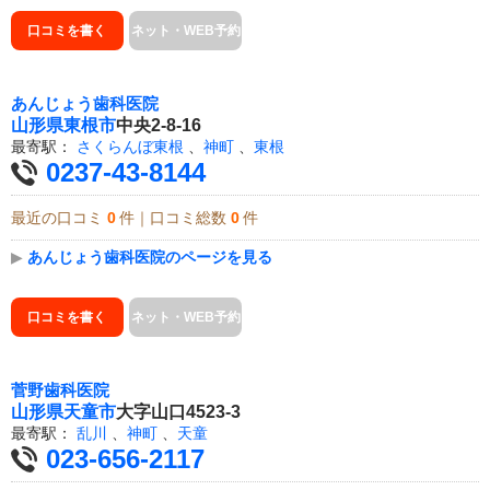
口コミを書く
ネット・WEB予約
あんじょう歯科医院
山形県
東根市
中央2-8-16
最寄駅：
さくらんぼ東根
、
神町
、
東根
0237-43-8144
最近の口コミ
0
件｜口コミ総数
0
件
▶
あんじょう歯科医院のページを見る
口コミを書く
ネット・WEB予約
菅野歯科医院
山形県
天童市
大字山口4523-3
最寄駅：
乱川
、
神町
、
天童
023-656-2117