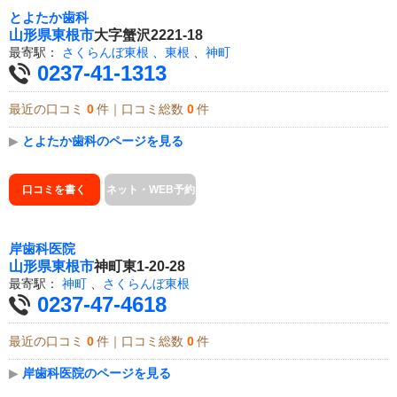
とよたか歯科
山形県
東根市
大字蟹沢2221-18
最寄駅：
さくらんぼ東根
、
東根
、
神町
0237-41-1313
最近の口コミ
0
件｜口コミ総数
0
件
▶
とよたか歯科のページを見る
口コミを書く
ネット・WEB予約
岸歯科医院
山形県
東根市
神町東1-20-28
最寄駅：
神町
、
さくらんぼ東根
0237-47-4618
最近の口コミ
0
件｜口コミ総数
0
件
▶
岸歯科医院のページを見る