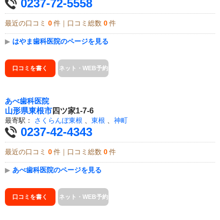
0237-72-5558
最近の口コミ
0
件｜口コミ総数
0
件
▶
はやま歯科医院のページを見る
口コミを書く
ネット・WEB予約
あべ歯科医院
山形県
東根市
四ツ家1-7-6
最寄駅：
さくらんぼ東根
、
東根
、
神町
0237-42-4343
最近の口コミ
0
件｜口コミ総数
0
件
▶
あべ歯科医院のページを見る
口コミを書く
ネット・WEB予約