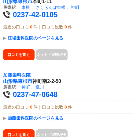
山形県
東根市
本町1-11
最寄駅：
東根
、
さくらんぼ東根
、
神町
0237-42-0105
最近の口コミ
0
件｜口コミ総数
0
件
▶
江場歯科医院のページを見る
口コミを書く
ネット・WEB予約
加藤歯科医院
山形県
東根市
神町南2-2-50
最寄駅：
神町
、
乱川
0237-47-0648
最近の口コミ
0
件｜口コミ総数
0
件
▶
加藤歯科医院のページを見る
口コミを書く
ネット・WEB予約