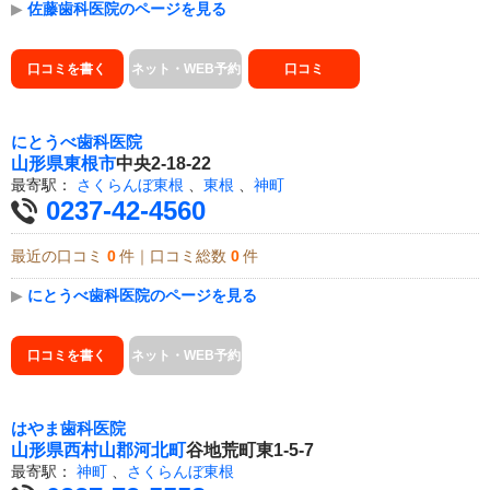
▶
佐藤歯科医院のページを見る
口コミを書く
ネット・WEB予約
口コミ
にとうべ歯科医院
山形県
東根市
中央2-18-22
最寄駅：
さくらんぼ東根
、
東根
、
神町
0237-42-4560
最近の口コミ
0
件｜口コミ総数
0
件
▶
にとうべ歯科医院のページを見る
口コミを書く
ネット・WEB予約
はやま歯科医院
山形県
西村山郡河北町
谷地荒町東1-5-7
最寄駅：
神町
、
さくらんぼ東根