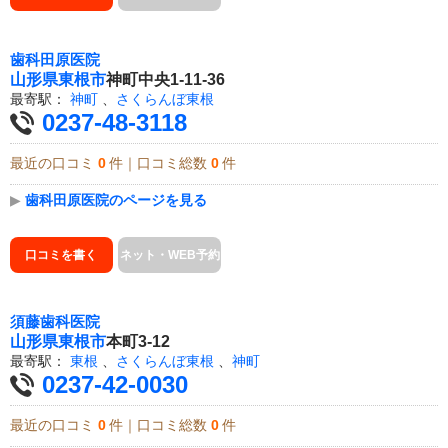
歯科田原医院
山形県
東根市
神町中央1-11-36
最寄駅：
神町
、
さくらんぼ東根
0237-48-3118
最近の口コミ
0
件｜口コミ総数
0
件
▶
歯科田原医院のページを見る
口コミを書く
ネット・WEB予約
須藤歯科医院
山形県
東根市
本町3-12
最寄駅：
東根
、
さくらんぼ東根
、
神町
0237-42-0030
最近の口コミ
0
件｜口コミ総数
0
件