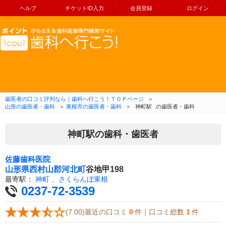
ヘルプ
チケットID入力
会員登録
ログイン
コンテンツへ移動
歯医者の口コミ評判なら｜歯科へ行こう！ＴＯＰページ
＞
山形の歯医者・歯科
＞
東根市の歯医者・歯科
＞
神町駅
の歯医者・歯科
神町駅の歯科・歯医者
佐藤歯科医院
山形県
西村山郡河北町
谷地甲198
最寄駅：
神町
、
さくらんぼ東根
0237-72-3539
(7.00)最近の口コミ
0
件｜口コミ総数
1
件