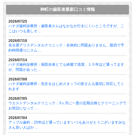
神町の歯医者最新口コミ情報
2026/07/25
ハナダ歯科診療所：歯医者さんはなかなか行きにくいところですが、こ
こはいつも楽しそ ...
2026/07/18
名古屋アリスデンタルクリニック：全体的に問題ありません。親切で予
約時間通りにスム ...
2026/07/14
ハナダ歯科診療所：病院全体とても綺麗で清潔。１０年ほど通ってます
が、問題があった ...
2026/07/08
ハナダ歯科診療所：先生をはじめスタッフの皆さんも親切に対応してく
れます
2026/07/05
ウエストデンタルクリニック：3ヶ月に一度の定期点検とクリーニングで
お世話になって ...
2026/07/04
アップル歯科：25年ほど通っています いつもありがとうございますみな
さん良い人ばか ...