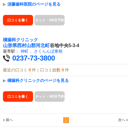
▶
須藤歯科医院のページを見る
口コミを書く
ネット・WEB予約
槇歯科クリニック
山形県
西村山郡河北町
谷地中央5-3-4
最寄駅：
神町
、
さくらんぼ東根
0237-73-3800
最近の口コミ
0
件｜口コミ総数
0
件
▶
槇歯科クリニックのページを見る
口コミを書く
ネット・WEB予約
« 前へ
次へ »
1