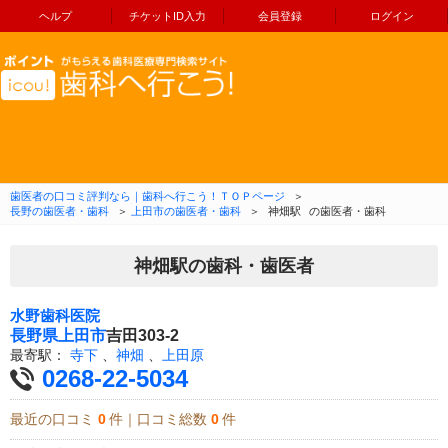
ヘルプ
チケットID入力
会員登録
ログイン
コンテンツへ移動
歯医者の口コミ評判なら｜歯科へ行こう！ＴＯＰページ
＞
長野の歯医者・歯科
＞
上田市の歯医者・歯科
＞
神畑駅
の歯医者・歯科
神畑駅の歯科・歯医者
水野歯科医院
長野県
上田市
吉田303-2
最寄駅：
寺下
、
神畑
、
上田原
0268-22-5034
最近の口コミ
0
件｜口コミ総数
0
件