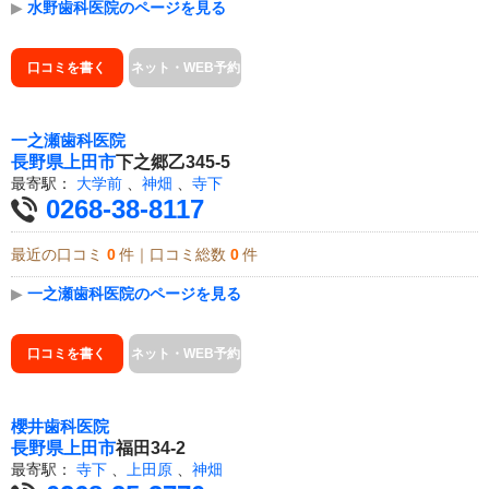
▶
水野歯科医院のページを見る
口コミを書く
ネット・WEB予約
一之瀬歯科医院
長野県
上田市
下之郷乙345-5
最寄駅：
大学前
、
神畑
、
寺下
0268-38-8117
最近の口コミ
0
件｜口コミ総数
0
件
▶
一之瀬歯科医院のページを見る
口コミを書く
ネット・WEB予約
櫻井歯科医院
長野県
上田市
福田34-2
最寄駅：
寺下
、
上田原
、
神畑