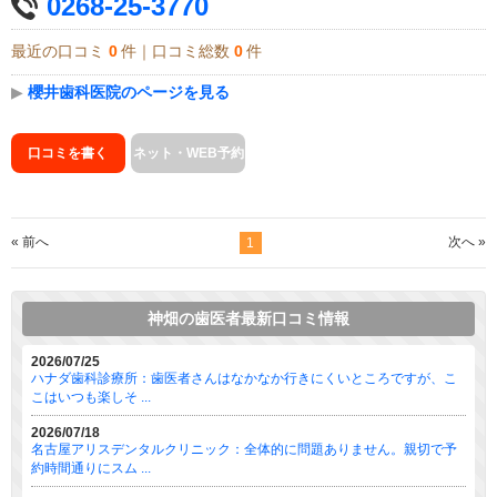
0268-25-3770
最近の口コミ
0
件｜口コミ総数
0
件
▶
櫻井歯科医院のページを見る
口コミを書く
ネット・WEB予約
« 前へ
次へ »
1
神畑の歯医者最新口コミ情報
2026/07/25
ハナダ歯科診療所：歯医者さんはなかなか行きにくいところですが、こ
こはいつも楽しそ ...
2026/07/18
名古屋アリスデンタルクリニック：全体的に問題ありません。親切で予
約時間通りにスム ...