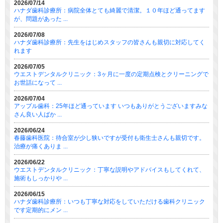
2026/07/14
ハナダ歯科診療所：病院全体とても綺麗で清潔。１０年ほど通ってます
が、問題があった ...
2026/07/08
ハナダ歯科診療所：先生をはじめスタッフの皆さんも親切に対応してく
れます
2026/07/05
ウエストデンタルクリニック：3ヶ月に一度の定期点検とクリーニングで
お世話になって ...
2026/07/04
アップル歯科：25年ほど通っています いつもありがとうございますみな
さん良い人ばか ...
2026/06/24
春藤歯科医院：待合室が少し狭いですが受付も衛生士さんも親切です。
治療が痛くありま ...
2026/06/22
ウエストデンタルクリニック：丁寧な説明やアドバイスもしてくれて、
施術もしっかりや ...
2026/06/15
ハナダ歯科診療所：いつも丁寧な対応をしていただける歯科クリニック
です定期的にメン ...