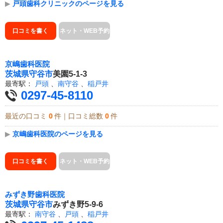
▶
戸頭歯科クリニックのページを見る
口コミを書く
ネット・WEB予約
京嶋歯科医院
茨城県
守谷市
美園5-1-3
最寄駅：
戸頭
、
南守谷
、
稲戸井
0297-45-8110
最近の口コミ
0
件｜口コミ総数
0
件
▶
京嶋歯科医院のページを見る
口コミを書く
ネット・WEB予約
みずき野歯科医院
茨城県
守谷市
みずき野5-9-6
最寄駅：
南守谷
、
戸頭
、
稲戸井