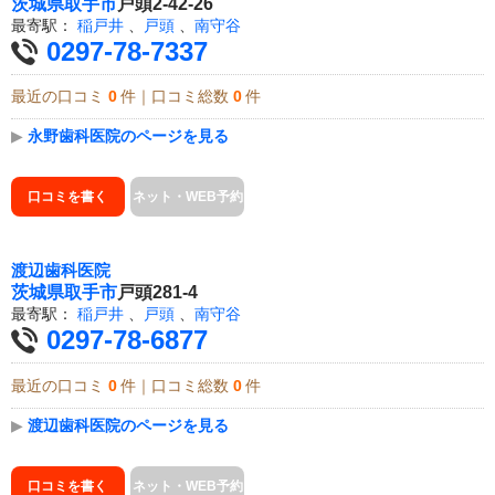
茨城県
取手市
戸頭2-42-26
最寄駅：
稲戸井
、
戸頭
、
南守谷
0297-78-7337
最近の口コミ
0
件｜口コミ総数
0
件
▶
永野歯科医院のページを見る
口コミを書く
ネット・WEB予約
渡辺歯科医院
茨城県
取手市
戸頭281-4
最寄駅：
稲戸井
、
戸頭
、
南守谷
0297-78-6877
最近の口コミ
0
件｜口コミ総数
0
件
▶
渡辺歯科医院のページを見る
口コミを書く
ネット・WEB予約