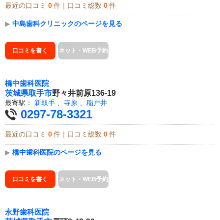
最近の口コミ
0
件｜口コミ総数
0
件
▶
中島歯科クリニックのページを見る
口コミを書く
ネット・WEB予約
橋中歯科医院
茨城県
取手市
野々井前原136-19
最寄駅：
新取手
、
寺原
、
稲戸井
0297-78-3321
最近の口コミ
0
件｜口コミ総数
0
件
▶
橋中歯科医院のページを見る
口コミを書く
ネット・WEB予約
永野歯科医院