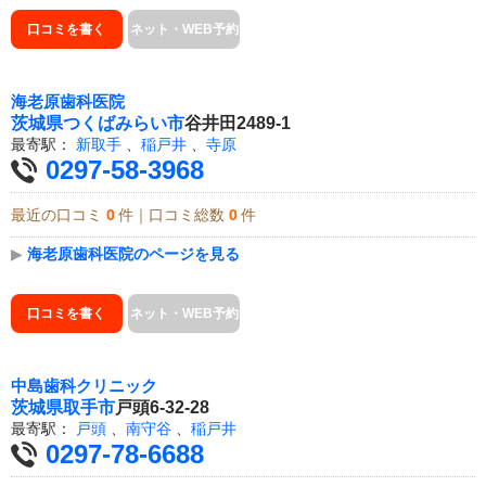
口コミを書く
ネット・WEB予約
海老原歯科医院
茨城県
つくばみらい市
谷井田2489-1
最寄駅：
新取手
、
稲戸井
、
寺原
0297-58-3968
最近の口コミ
0
件｜口コミ総数
0
件
▶
海老原歯科医院のページを見る
口コミを書く
ネット・WEB予約
中島歯科クリニック
茨城県
取手市
戸頭6-32-28
最寄駅：
戸頭
、
南守谷
、
稲戸井
0297-78-6688