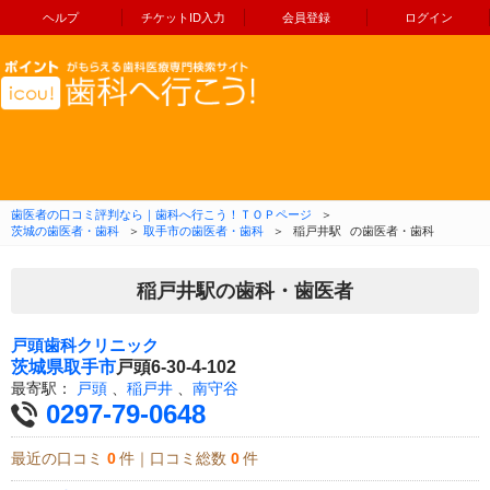
ヘルプ
チケットID入力
会員登録
ログイン
コンテンツへ移動
歯医者の口コミ評判なら｜歯科へ行こう！ＴＯＰページ
＞
茨城の歯医者・歯科
＞
取手市の歯医者・歯科
＞
稲戸井駅
の歯医者・歯科
稲戸井駅の歯科・歯医者
戸頭歯科クリニック
茨城県
取手市
戸頭6-30-4-102
最寄駅：
戸頭
、
稲戸井
、
南守谷
0297-79-0648
最近の口コミ
0
件｜口コミ総数
0
件