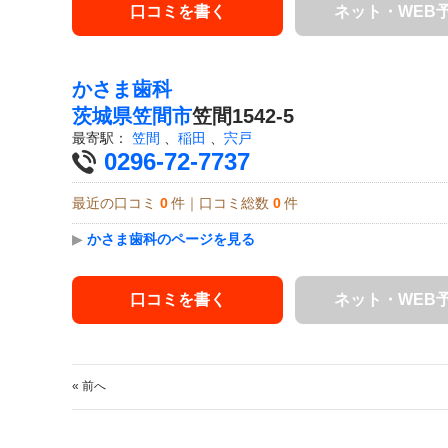
口コミを書く
ネット・WEB
かさま歯科
茨城県
笠間市
笠間1542-5
最寄駅：
笠間
、
稲田
、
宍戸
0296-72-7737
最近の口コミ
0
件｜口コミ総数
0
件
▶
かさま歯科のページを見る
口コミを書く
ネット・WEB
« 前へ