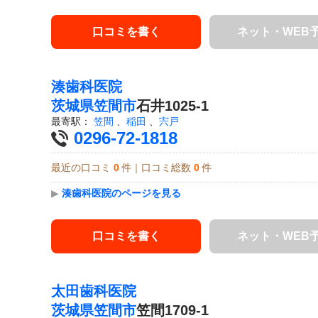
口コミを書く
ネット・WEB
湊歯科医院
茨城県
笠間市
石井1025-1
最寄駅：
笠間
、
稲田
、
宍戸
0296-72-1818
最近の口コミ
0
件｜口コミ総数
0
件
▶
湊歯科医院のページを見る
口コミを書く
ネット・WEB
太田歯科医院
茨城県
笠間市
笠間1709-1