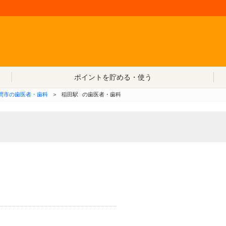
コンテンツへ移動
ポイントを貯める・使う
間市の歯医者・歯科
＞
稲田駅
の歯医者・歯科