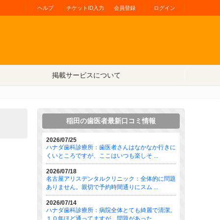
ヘルプ
チケットID入力
会員登録
ログイン
掲載サービスについて
稲田の歯医者最新口コミ情報
2026/07/25
ハナダ歯科診療所：歯医者さんはなかなか行きに
くいところですが、ここはいつも楽しそ ...
2026/07/18
名古屋アリスデンタルクリニック：全体的に問題
ありません。親切で予約時間通りにスム ...
2026/07/14
ハナダ歯科診療所：病院全体とても綺麗で清潔。
１０年ほど通ってますが、問題があった ...