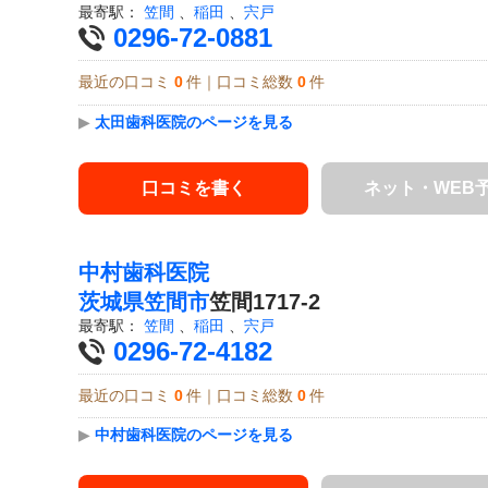
最寄駅：
笠間
、
稲田
、
宍戸
0296-72-0881
最近の口コミ
0
件｜口コミ総数
0
件
▶
太田歯科医院のページを見る
口コミを書く
ネット・WEB
中村歯科医院
茨城県
笠間市
笠間1717-2
最寄駅：
笠間
、
稲田
、
宍戸
0296-72-4182
最近の口コミ
0
件｜口コミ総数
0
件
▶
中村歯科医院のページを見る