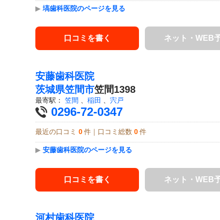
▶
塙歯科医院のページを見る
口コミを書く
ネット・WEB
安藤歯科医院
茨城県
笠間市
笠間1398
最寄駅：
笠間
、
稲田
、
宍戸
0296-72-0347
最近の口コミ
0
件｜口コミ総数
0
件
▶
安藤歯科医院のページを見る
口コミを書く
ネット・WEB
河村歯科医院