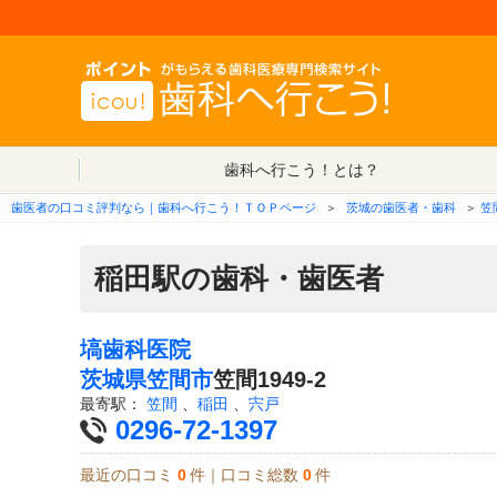
歯科へ行こう！とは？
歯医者の口コミ評判なら｜歯科へ行こう！ＴＯＰページ
＞
茨城の歯医者・歯科
＞
笠
稲田駅の歯科・歯医者
塙歯科医院
茨城県
笠間市
笠間1949-2
最寄駅：
笠間
、
稲田
、
宍戸
0296-72-1397
最近の口コミ
0
件｜口コミ総数
0
件