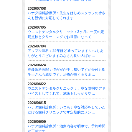
2026/07/08
ハナダ歯科診療所：先生をはじめスタッフの皆さ
んも親切に対応してくれます
2026/07/05
ウエストデンタルクリニック：3ヶ月に一度の定
期点検とクリーニングでお世話になって ...
2026/07/04
アップル歯科：25年ほど通っています いつもあ
りがとうございますみなさん良い人ばか ...
2026/06/24
春藤歯科医院：待合室が少し狭いですが受付も衛
生士さんも親切です。治療が痛くありま ...
2026/06/22
ウエストデンタルクリニック：丁寧な説明やアド
バイスもしてくれて、施術もしっかりや ...
2026/06/15
ハナダ歯科診療所：いつも丁寧な対応をしていた
だける歯科クリニックです定期的にメン ...
2026/06/09
ハナダ歯科診療所：治療内容が明瞭で、予約時間
が正確です。