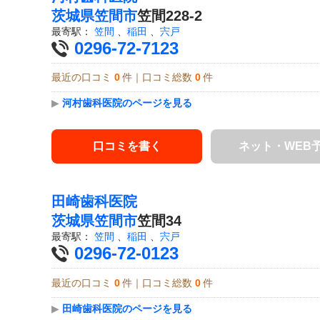
茨城県
笠間市
笠間228-2
最寄駅：
笠間
、
稲田
、
宍戸
0296-72-7123
最近の口コミ
0
件｜口コミ総数
0
件
▶
河村歯科医院のページを見る
口コミを書く
ネット・WEB
田崎歯科医院
茨城県
笠間市
笠間34
最寄駅：
笠間
、
稲田
、
宍戸
0296-72-0123
最近の口コミ
0
件｜口コミ総数
0
件
▶
田崎歯科医院のページを見る