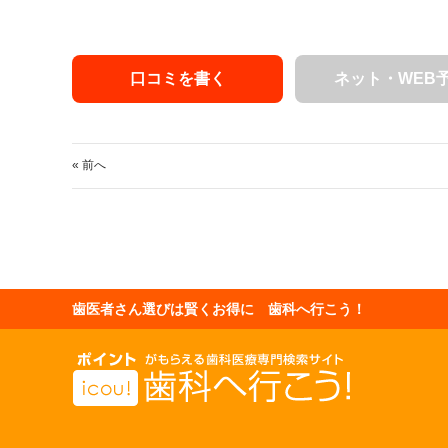
口コミを書く
ネット・WEB
« 前へ
歯医者さん選びは賢くお得に 歯科へ行こう！