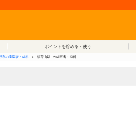
コンテンツへ移動
ポイントを貯める・使う
野市の歯医者・歯科
＞
稲荷山駅
の歯医者・歯科