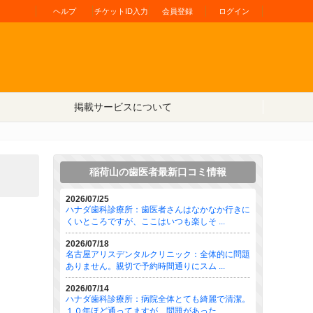
ヘルプ
チケットID入力
会員登録
ログイン
掲載サービスについて
稲荷山の歯医者最新口コミ情報
2026/07/25
ハナダ歯科診療所：歯医者さんはなかなか行きに
くいところですが、ここはいつも楽しそ ...
2026/07/18
名古屋アリスデンタルクリニック：全体的に問題
ありません。親切で予約時間通りにスム ...
2026/07/14
ハナダ歯科診療所：病院全体とても綺麗で清潔。
１０年ほど通ってますが、問題があった ...