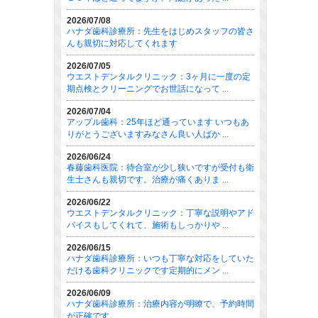
2026/07/08
ハナダ歯科診療所：先生をはじめスタッフの皆さ
んも親切に対応してくれます
2026/07/05
ウエストデンタルクリニック：3ヶ月に一度の定
期点検とクリーニングでお世話になって ...
2026/07/04
アップル歯科：25年ほど通っています いつもあ
りがとうございますみなさん良い人ばか ...
2026/06/24
春藤歯科医院：待合室が少し狭いですが受付も衛
生士さんも親切です。治療が痛くありま ...
2026/06/22
ウエストデンタルクリニック：丁寧な説明やアド
バイスもしてくれて、施術もしっかりや ...
2026/06/15
ハナダ歯科診療所：いつも丁寧な対応をしていた
だける歯科クリニックです定期的にメン ...
2026/06/09
ハナダ歯科診療所：治療内容が明瞭で、予約時間
が正確です。