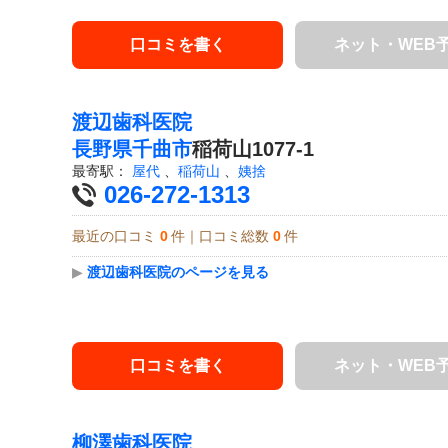
口コミを書く
ネット・WEB
渡辺歯科医院
長野県
千曲市
稲荷山1077-1
最寄駅：
屋代
、
稲荷山
、
姨捨
026-272-1313
最近の口コミ
0
件｜口コミ総数
0
件
▶
渡辺歯科医院のページを見る
口コミを書く
ネット・WEB
柳澤歯科医院