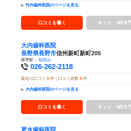
▶
竹内歯科医院のページを見る
口コミを書く
ネット・WEB
大内歯科医院
長野県
長野市
信州新町新町205
最寄駅：
稲荷山
026-262-2118
最近の口コミ
0
件｜口コミ総数
0
件
▶
大内歯科医院のページを見る
口コミを書く
ネット・WEB
更水歯科医院