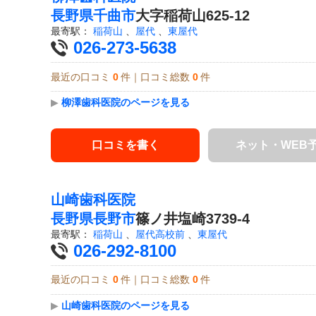
長野県
千曲市
大字稲荷山625-12
最寄駅：
稲荷山
、
屋代
、
東屋代
026-273-5638
最近の口コミ
0
件｜口コミ総数
0
件
▶
柳澤歯科医院のページを見る
口コミを書く
ネット・WEB
山崎歯科医院
長野県
長野市
篠ノ井塩崎3739-4
最寄駅：
稲荷山
、
屋代高校前
、
東屋代
026-292-8100
最近の口コミ
0
件｜口コミ総数
0
件
▶
山崎歯科医院のページを見る