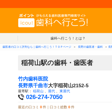
歯科へ行こう！とは？
歯医者の口コミ評判なら｜歯科へ行こう！ＴＯＰページ
＞
長野の歯医者・歯科
＞
長
稲荷山駅の歯科・歯医者
竹内歯科医院
長野県
千曲市
大字稲荷山2152-5
最寄駅：
稲荷山
、
屋代
、
東屋代
026-274-7050
最近の口コミ
0
件｜口コミ総数
0
件