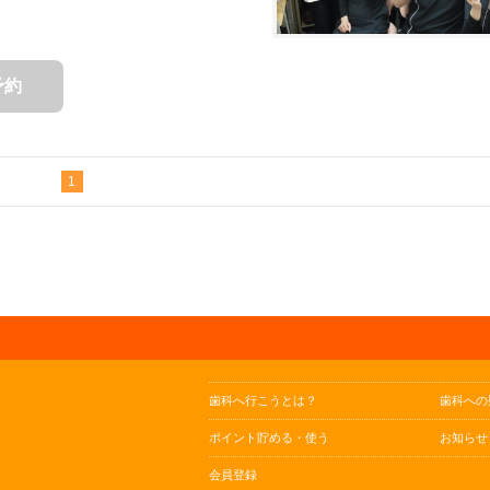
予約
1
歯科へ行こうとは？
歯科への
ポイント貯める・使う
お知らせ
会員登録