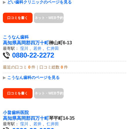
▶
どい歯科クリニックのページを見る
口コミを書く
ネット・WEB予約
こうなん歯科
高知県
高岡郡四万十町
榊山町6-13
最寄駅：
窪川
、
若井
、
仁井田
0880-22-2272
最近の口コミ
0
件｜口コミ総数
0
件
▶
こうなん歯科のページを見る
口コミを書く
ネット・WEB予約
小畠歯科医院
高知県
高岡郡四万十町
琴平町14-35
最寄駅：
窪川
、
若井
、
仁井田