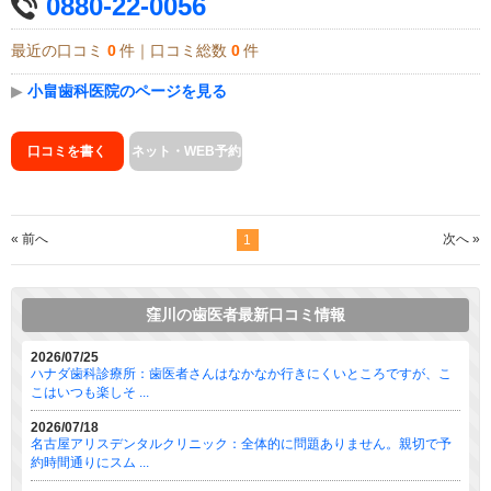
0880-22-0056
最近の口コミ
0
件｜口コミ総数
0
件
▶
小畠歯科医院のページを見る
口コミを書く
ネット・WEB予約
« 前へ
次へ »
1
窪川の歯医者最新口コミ情報
2026/07/25
ハナダ歯科診療所：歯医者さんはなかなか行きにくいところですが、こ
こはいつも楽しそ ...
2026/07/18
名古屋アリスデンタルクリニック：全体的に問題ありません。親切で予
約時間通りにスム ...