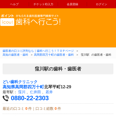
ヘルプ
チケットID入力
会員登録
ログイン
コンテンツへ移動
歯医者の口コミ評判なら｜歯科へ行こう！ＴＯＰページ
＞
高知の歯医者・歯科
＞
高岡郡四万十町の歯医者・歯科
＞
窪川駅
の歯医者・歯科
窪川駅の歯科・歯医者
どい歯科クリニック
高知県
高岡郡四万十町
北琴平町12-29
最寄駅：
窪川
、
仁井田
、
若井
0880-22-2303
最近の口コミ
0
件｜口コミ総数
0
件