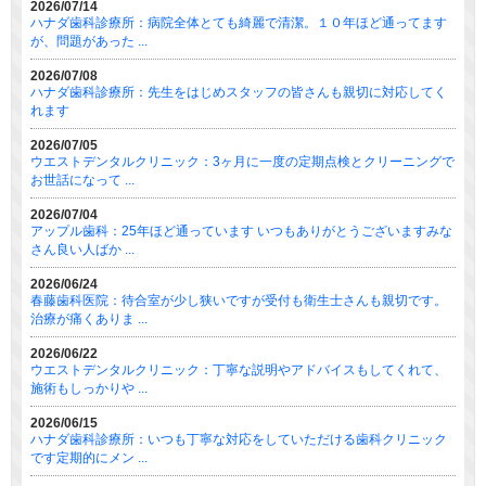
2026/07/14
ハナダ歯科診療所：病院全体とても綺麗で清潔。１０年ほど通ってます
が、問題があった ...
2026/07/08
ハナダ歯科診療所：先生をはじめスタッフの皆さんも親切に対応してく
れます
2026/07/05
ウエストデンタルクリニック：3ヶ月に一度の定期点検とクリーニングで
お世話になって ...
2026/07/04
アップル歯科：25年ほど通っています いつもありがとうございますみな
さん良い人ばか ...
2026/06/24
春藤歯科医院：待合室が少し狭いですが受付も衛生士さんも親切です。
治療が痛くありま ...
2026/06/22
ウエストデンタルクリニック：丁寧な説明やアドバイスもしてくれて、
施術もしっかりや ...
2026/06/15
ハナダ歯科診療所：いつも丁寧な対応をしていただける歯科クリニック
です定期的にメン ...