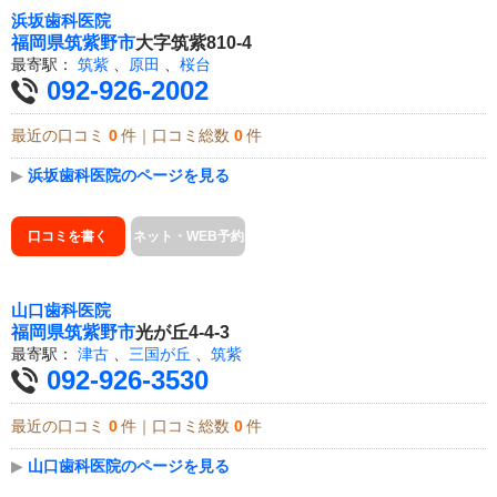
浜坂歯科医院
福岡県
筑紫野市
大字筑紫810-4
最寄駅：
筑紫
、
原田
、
桜台
092-926-2002
最近の口コミ
0
件｜口コミ総数
0
件
▶
浜坂歯科医院のページを見る
口コミを書く
ネット・WEB予約
山口歯科医院
福岡県
筑紫野市
光が丘4-4-3
最寄駅：
津古
、
三国が丘
、
筑紫
092-926-3530
最近の口コミ
0
件｜口コミ総数
0
件
▶
山口歯科医院のページを見る