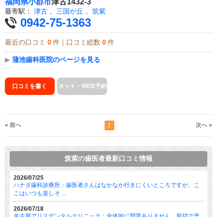
福岡県
小郡市
津古1432-3
最寄駅：
津古
、
三国が丘
、
筑紫
0942-75-1363
最近の口コミ
0
件｜口コミ総数
0
件
▶
蒲池歯科医院のページを見る
口コミを書く
ネット・WEB予約
« 前へ
次へ »
1
筑紫の歯医者最新口コミ情報
2026/07/25
ハナダ歯科診療所：歯医者さんはなかなか行きにくいところですが、こ
こはいつも楽しそ ...
2026/07/18
名古屋アリスデンタルクリニック：全体的に問題ありません。親切で予