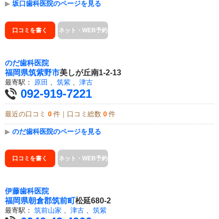
▶
坂口歯科医院のページを見る
口コミを書く
ネット・WEB予約
のだ歯科医院
福岡県
筑紫野市
美しが丘南1-2-13
最寄駅：
原田
、
筑紫
、
津古
092-919-7221
最近の口コミ
0
件｜口コミ総数
0
件
▶
のだ歯科医院のページを見る
口コミを書く
ネット・WEB予約
伊藤歯科医院
福岡県
朝倉郡筑前町
松延680-2
最寄駅：
筑前山家
、
津古
、
筑紫