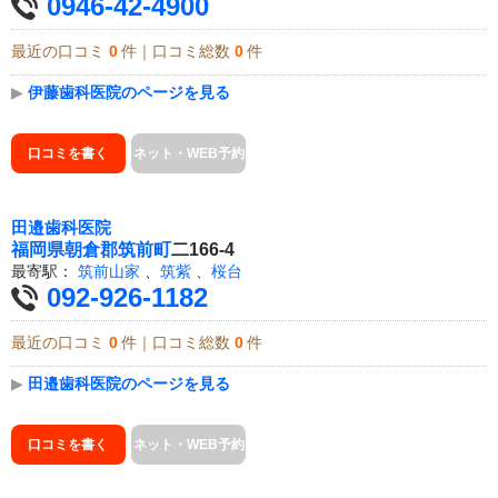
0946-42-4900
最近の口コミ
0
件｜口コミ総数
0
件
▶
伊藤歯科医院のページを見る
口コミを書く
ネット・WEB予約
田邉歯科医院
福岡県
朝倉郡筑前町
二166-4
最寄駅：
筑前山家
、
筑紫
、
桜台
092-926-1182
最近の口コミ
0
件｜口コミ総数
0
件
▶
田邉歯科医院のページを見る
口コミを書く
ネット・WEB予約