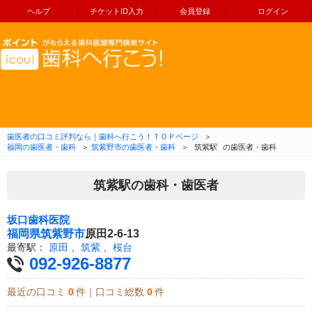
ヘルプ
チケットID入力
会員登録
ログイン
コンテンツへ移動
歯医者の口コミ評判なら｜歯科へ行こう！ＴＯＰページ
＞
福岡の歯医者・歯科
＞
筑紫野市の歯医者・歯科
＞
筑紫駅
の歯医者・歯科
筑紫駅の歯科・歯医者
坂口歯科医院
福岡県
筑紫野市
原田2-6-13
最寄駅：
原田
、
筑紫
、
桜台
092-926-8877
最近の口コミ
0
件｜口コミ総数
0
件