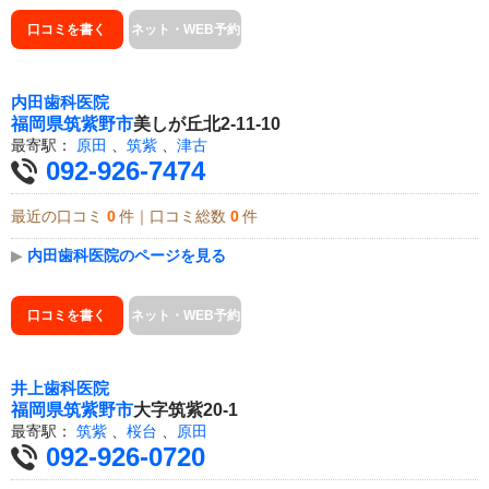
口コミを書く
ネット・WEB予約
内田歯科医院
福岡県
筑紫野市
美しが丘北2-11-10
最寄駅：
原田
、
筑紫
、
津古
092-926-7474
最近の口コミ
0
件｜口コミ総数
0
件
▶
内田歯科医院のページを見る
口コミを書く
ネット・WEB予約
井上歯科医院
福岡県
筑紫野市
大字筑紫20-1
最寄駅：
筑紫
、
桜台
、
原田
092-926-0720