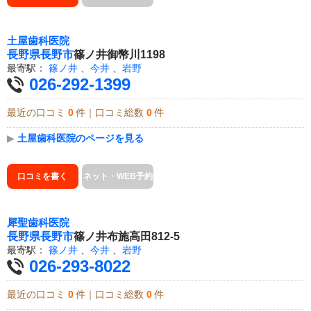
土屋歯科医院
長野県
長野市
篠ノ井御幣川1198
最寄駅：
篠ノ井
、
今井
、
岩野
026-292-1399
最近の口コミ
0
件｜口コミ総数
0
件
▶
土屋歯科医院のページを見る
口コミを書く
ネット・WEB予約
犀聖歯科医院
長野県
長野市
篠ノ井布施高田812-5
最寄駅：
篠ノ井
、
今井
、
岩野
026-293-8022
最近の口コミ
0
件｜口コミ総数
0
件