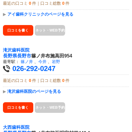
最近の口コミ
0
件｜口コミ総数
0
件
▶
アイ歯科クリニックのページを見る
口コミを書く
ネット・WEB予約
滝沢歯科医院
長野県
長野市
篠ノ井布施高田954
最寄駅：
篠ノ井
、
今井
、
岩野
026-292-0247
最近の口コミ
0
件｜口コミ総数
0
件
▶
滝沢歯科医院のページを見る
口コミを書く
ネット・WEB予約
大西歯科医院