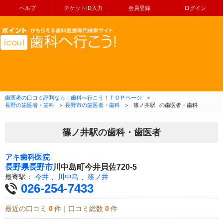
ヘルプ
チケットID入力
会員登録
ログイン
コンテンツへ移動
歯医者の口コミ評判なら｜歯科へ行こう！ＴＯＰページ
＞
長野の歯医者・歯科
＞
長野市の歯医者・歯科
＞
篠ノ井駅
の歯医者・歯科
篠ノ井駅の歯科・歯医者
アキ歯科医院
長野県
長野市
川中島町今井貝佐720-5
最寄駅：
今井
、
川中島
、
篠ノ井
026-254-7433
最近の口コミ
0
件｜口コミ総数
0
件