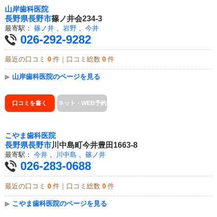
山岸歯科医院
長野県
長野市
篠ノ井会234-3
最寄駅：
篠ノ井
、
岩野
、
今井
026-292-9282
最近の口コミ
0
件｜口コミ総数
0
件
▶
山岸歯科医院のページを見る
口コミを書く
ネット・WEB予約
こやま歯科医院
長野県
長野市
川中島町今井豊田1663-8
最寄駅：
今井
、
川中島
、
篠ノ井
026-283-0688
最近の口コミ
0
件｜口コミ総数
0
件
▶
こやま歯科医院のページを見る