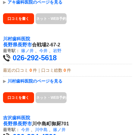
▶
アキ歯科医院のページを見る
口コミを書く
ネット・WEB予約
川村歯科医院
長野県
長野市
合戦場2-67-2
最寄駅：
篠ノ井
、
今井
、
岩野
026-292-5618
最近の口コミ
0
件｜口コミ総数
0
件
▶
川村歯科医院のページを見る
口コミを書く
ネット・WEB予約
吉沢歯科医院
長野県
長野市
川中島町御厨701
最寄駅：
今井
、
川中島
、
篠ノ井