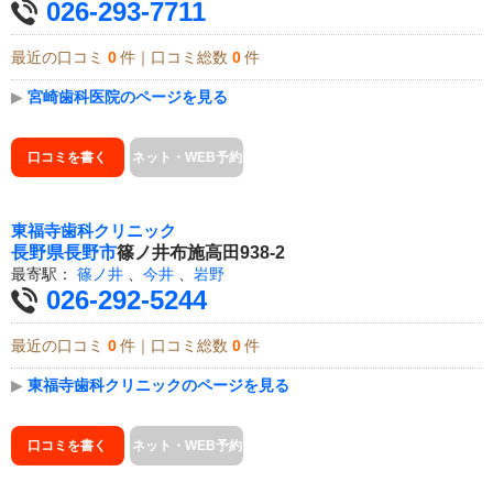
026-293-7711
最近の口コミ
0
件｜口コミ総数
0
件
▶
宮崎歯科医院のページを見る
口コミを書く
ネット・WEB予約
東福寺歯科クリニック
長野県
長野市
篠ノ井布施高田938-2
最寄駅：
篠ノ井
、
今井
、
岩野
026-292-5244
最近の口コミ
0
件｜口コミ総数
0
件
▶
東福寺歯科クリニックのページを見る
口コミを書く
ネット・WEB予約