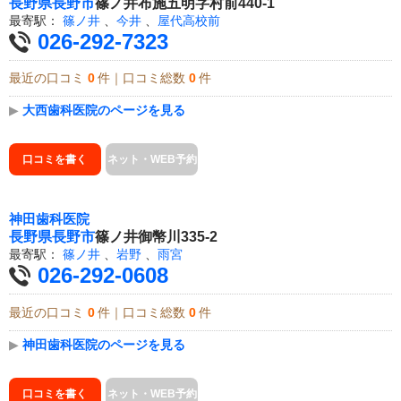
長野県
長野市
篠ノ井布施五明字村前440-1
最寄駅：
篠ノ井
、
今井
、
屋代高校前
026-292-7323
最近の口コミ
0
件｜口コミ総数
0
件
▶
大西歯科医院のページを見る
口コミを書く
ネット・WEB予約
神田歯科医院
長野県
長野市
篠ノ井御幣川335-2
最寄駅：
篠ノ井
、
岩野
、
雨宮
026-292-0608
最近の口コミ
0
件｜口コミ総数
0
件
▶
神田歯科医院のページを見る
口コミを書く
ネット・WEB予約