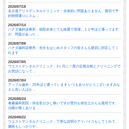
2026/07/18
名古屋アリスデンタルクリニック：全体的に問題ありません。親切で予
約時間通りにスム ...
2026/07/14
ハナダ歯科診療所：病院全体とても綺麗で清潔。１０年ほど通ってます
が、問題があった ...
2026/07/08
ハナダ歯科診療所：先生をはじめスタッフの皆さんも親切に対応してく
れます
2026/07/05
ウエストデンタルクリニック：3ヶ月に一度の定期点検とクリーニングで
お世話になって ...
2026/07/04
アップル歯科：25年ほど通っています いつもありがとうございますみな
さん良い人ばか ...
2026/06/24
春藤歯科医院：待合室が少し狭いですが受付も衛生士さんも親切です。
治療が痛くありま ...
2026/06/22
ウエストデンタルクリニック：丁寧な説明やアドバイスもしてくれて、
施術もしっかりや ...