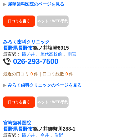
▶
犀聖歯科医院のページを見る
口コミを書く
ネット・WEB予約
みろく歯科クリニック
長野県
長野市
篠ノ井塩崎6915
最寄駅：
篠ノ井
、
屋代高校前
、
雨宮
026-293-7500
最近の口コミ
0
件｜口コミ総数
0
件
▶
みろく歯科クリニックのページを見る
口コミを書く
ネット・WEB予約
宮崎歯科医院
長野県
長野市
篠ノ井御幣川288-1
最寄駅：
篠ノ井
、
今井
、
岩野