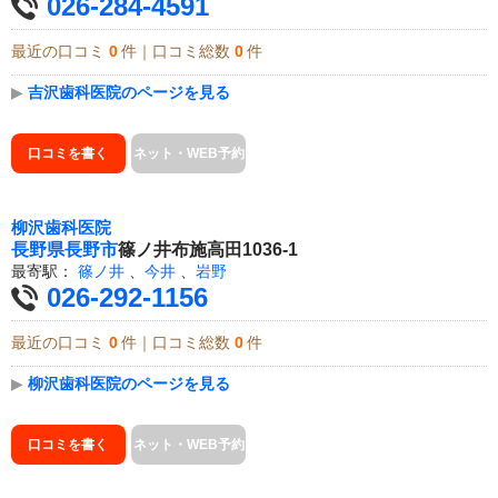
026-284-4591
最近の口コミ
0
件｜口コミ総数
0
件
▶
吉沢歯科医院のページを見る
口コミを書く
ネット・WEB予約
柳沢歯科医院
長野県
長野市
篠ノ井布施高田1036-1
最寄駅：
篠ノ井
、
今井
、
岩野
026-292-1156
最近の口コミ
0
件｜口コミ総数
0
件
▶
柳沢歯科医院のページを見る
口コミを書く
ネット・WEB予約