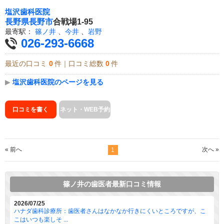
塩沢歯科医院
長野県
長野市
合戦場1-95
最寄駅：
篠ノ井
、
今井
、
岩野
026-293-6668
最近の口コミ
0
件｜口コミ総数
0
件
▶
塩沢歯科医院のページを見る
口コミを書く
ネット・WEB予約
« 前へ
次へ »
1
篠ノ井の歯医者最新口コミ情報
2026/07/25
ハナダ歯科診療所：歯医者さんはなかなか行きにくいところですが、こ
こはいつも楽しそ ...