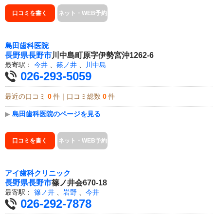
口コミを書く
ネット・WEB予約
島田歯科医院
長野県
長野市
川中島町原字伊勢宮沖1262-6
最寄駅：
今井
、
篠ノ井
、
川中島
026-293-5059
最近の口コミ
0
件｜口コミ総数
0
件
▶
島田歯科医院のページを見る
口コミを書く
ネット・WEB予約
アイ歯科クリニック
長野県
長野市
篠ノ井会670-18
最寄駅：
篠ノ井
、
岩野
、
今井
026-292-7878