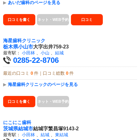
▶
あいだ歯科のページを見る
口コミを書く
ネット・WEB予約
口コミ
海星歯科クリニック
栃木県
小山市
大字出井759-23
最寄駅：
小田林
、
小山
、
結城
0285-22-8706
最近の口コミ
0
件｜口コミ総数
0
件
▶
海星歯科クリニックのページを見る
口コミを書く
ネット・WEB予約
にこにこ歯科
茨城県
結城市
結城字繁昌塚9143-2
最寄駅：
小田林
、
結城
、
東結城