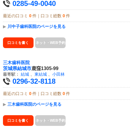
0285-49-0040
最近の口コミ
0
件｜口コミ総数
0
件
▶
川中子歯科医院のページを見る
口コミを書く
ネット・WEB予約
三木歯科医院
茨城県
結城市
鹿窪1305-99
最寄駅：
結城
、
東結城
、
小田林
0296-32-8118
最近の口コミ
0
件｜口コミ総数
0
件
▶
三木歯科医院のページを見る
口コミを書く
ネット・WEB予約