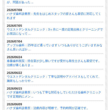
が、問題があった ...
2026/07/08
ハナダ歯科診療所：先生をはじめスタッフの皆さんも親切に対応してく
れます
2026/07/05
ウエストデンタルクリニック：3ヶ月に一度の定期点検とクリーニングで
お世話になって ...
2026/07/04
アップル歯科：25年ほど通っています いつもありがとうございますみな
さん良い人ばか ...
2026/06/24
春藤歯科医院：待合室が少し狭いですが受付も衛生士さんも親切です。
治療が痛くありま ...
2026/06/22
ウエストデンタルクリニック：丁寧な説明やアドバイスもしてくれて、
施術もしっかりや ...
2026/06/15
ハナダ歯科診療所：いつも丁寧な対応をしていただける歯科クリニック
です定期的にメン ...
2026/06/09
ハナダ歯科診療所：治療内容が明瞭で、予約時間が正確です。