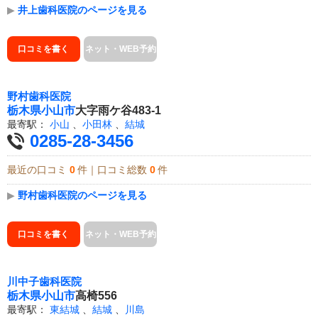
▶
井上歯科医院のページを見る
口コミを書く
ネット・WEB予約
野村歯科医院
栃木県
小山市
大字雨ケ谷483-1
最寄駅：
小山
、
小田林
、
結城
0285-28-3456
最近の口コミ
0
件｜口コミ総数
0
件
▶
野村歯科医院のページを見る
口コミを書く
ネット・WEB予約
川中子歯科医院
栃木県
小山市
高椅556
最寄駅：
東結城
、
結城
、
川島