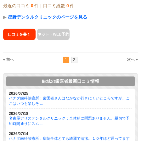
最近の口コミ
0
件｜口コミ総数
0
件
▶
星野デンタルクリニックのページを見る
口コミを書く
ネット・WEB予約
« 前へ
次へ »
1
2
結城の歯医者最新口コミ情報
2026/07/25
ハナダ歯科診療所：歯医者さんはなかなか行きにくいところですが、こ
こはいつも楽しそ ...
2026/07/18
名古屋アリスデンタルクリニック：全体的に問題ありません。親切で予
約時間通りにスム ...
2026/07/14
ハナダ歯科診療所：病院全体とても綺麗で清潔。１０年ほど通ってます