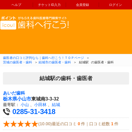
ヘルプ
チケットID入力
会員登録
ログイン
コンテンツへ移動
歯医者の口コミ評判なら｜歯科へ行こう！ＴＯＰページ
＞
茨城の歯医者・歯科
＞
結城市の歯医者・歯科
＞
結城駅
の歯医者・歯科
結城駅の歯科・歯医者
あいだ歯科
栃木県
小山市
東城南3-3-32
最寄駅：
小山
、
小田林
、
結城
0285-31-3418
(10.00)最近の口コミ
0
件｜口コミ総数
1
件