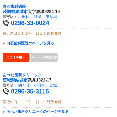
白石歯科医院
茨城県
結城市
大字結城9284-10
最寄駅：
小田林
、
結城
、
東結城
0296-33-0024
最近の口コミ
0
件｜口コミ総数
0
件
▶
白石歯科医院のページを見る
口コミを書く
ネット・WEB予約
あべた歯科クリニック
茨城県
結城市
武井1322-17
最寄駅：
間々田
、
小田林
、
結城
0296-35-3115
最近の口コミ
0
件｜口コミ総数
0
件
▶
あべた歯科クリニックのページを見る