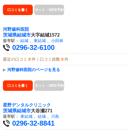
口コミを書く
ネット・WEB予約
河野歯科医院
茨城県
結城市
大字結城1572
最寄駅：
結城
、
東結城
、
小田林
0296-32-6100
最近の口コミ
0
件｜口コミ総数
0
件
▶
河野歯科医院のページを見る
口コミを書く
ネット・WEB予約
星野デンタルクリニック
茨城県
結城市
大谷瀬271
最寄駅：
東結城
、
結城
、
川島
0296-32-8841