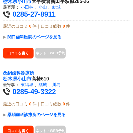
栃木県
小山市
大字横倉新田字萩原285-26
最寄駅：
小田林
、
小山
、
結城
0285-27-8911
最近の口コミ
0
件｜口コミ総数
0
件
▶
関口歯科医院のページを見る
口コミを書く
ネット・WEB予約
桑絹歯科診療所
栃木県
小山市
高椅610
最寄駅：
東結城
、
結城
、
川島
0285-49-3322
最近の口コミ
0
件｜口コミ総数
0
件
▶
桑絹歯科診療所のページを見る
口コミを書く
ネット・WEB予約