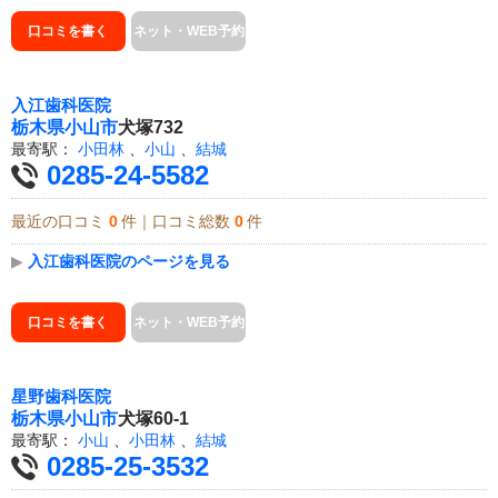
口コミを書く
ネット・WEB予約
入江歯科医院
栃木県
小山市
犬塚732
最寄駅：
小田林
、
小山
、
結城
0285-24-5582
最近の口コミ
0
件｜口コミ総数
0
件
▶
入江歯科医院のページを見る
口コミを書く
ネット・WEB予約
星野歯科医院
栃木県
小山市
犬塚60-1
最寄駅：
小山
、
小田林
、
結城
0285-25-3532