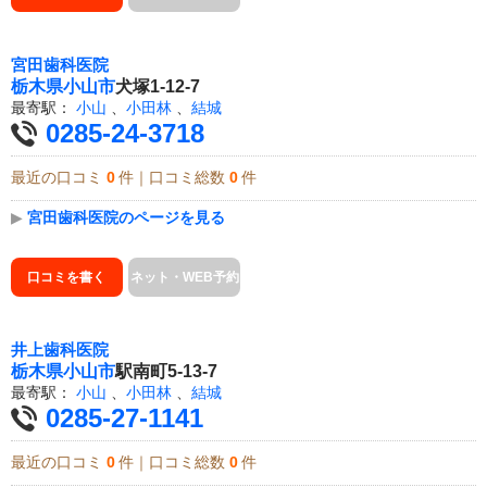
宮田歯科医院
栃木県
小山市
犬塚1-12-7
最寄駅：
小山
、
小田林
、
結城
0285-24-3718
最近の口コミ
0
件｜口コミ総数
0
件
▶
宮田歯科医院のページを見る
口コミを書く
ネット・WEB予約
井上歯科医院
栃木県
小山市
駅南町5-13-7
最寄駅：
小山
、
小田林
、
結城
0285-27-1141
最近の口コミ
0
件｜口コミ総数
0
件