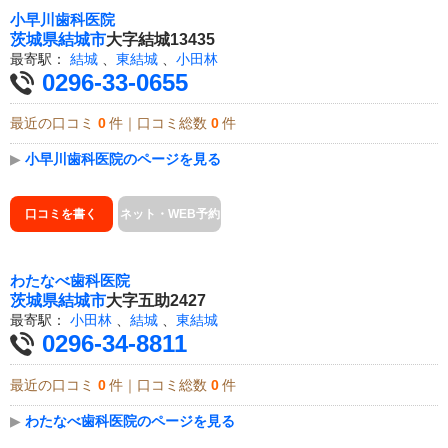
小早川歯科医院
茨城県
結城市
大字結城13435
最寄駅：
結城
、
東結城
、
小田林
0296-33-0655
最近の口コミ
0
件｜口コミ総数
0
件
▶
小早川歯科医院のページを見る
口コミを書く
ネット・WEB予約
わたなべ歯科医院
茨城県
結城市
大字五助2427
最寄駅：
小田林
、
結城
、
東結城
0296-34-8811
最近の口コミ
0
件｜口コミ総数
0
件
▶
わたなべ歯科医院のページを見る