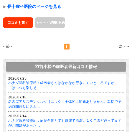
▶
長十歯科医院のページを見る
口コミを書く
ネット・WEB予約
« 前へ
次へ »
1
羽前小松の歯医者最新口コミ情報
2026/07/25
ハナダ歯科診療所：歯医者さんはなかなか行きにくいところですが、こ
こはいつも楽しそ ...
2026/07/18
名古屋アリスデンタルクリニック：全体的に問題ありません。親切で予
約時間通りにスム ...
2026/07/14
ハナダ歯科診療所：病院全体とても綺麗で清潔。１０年ほど通ってます
が、問題があった ...