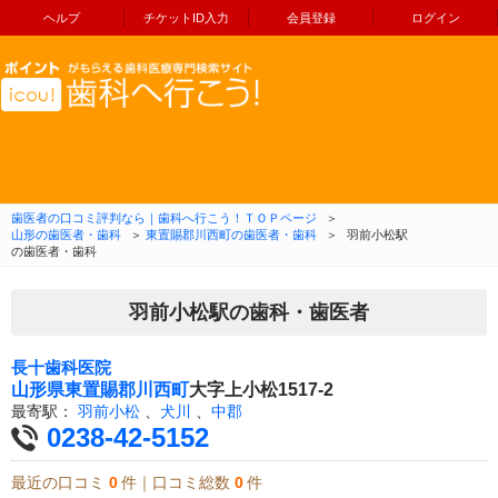
ヘルプ
チケットID入力
会員登録
ログイン
コンテンツへ移動
歯医者の口コミ評判なら｜歯科へ行こう！ＴＯＰページ
＞
山形の歯医者・歯科
＞
東置賜郡川西町の歯医者・歯科
＞
羽前小松駅
の歯医者・歯科
羽前小松駅の歯科・歯医者
長十歯科医院
山形県
東置賜郡川西町
大字上小松1517-2
最寄駅：
羽前小松
、
犬川
、
中郡
0238-42-5152
最近の口コミ
0
件｜口コミ総数
0
件