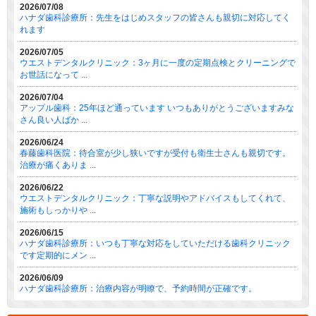
2026/07/08
ハナダ歯科診療所：先生をはじめスタッフの皆さんも親切に対応してく
れます
2026/07/05
ウエストデンタルクリニック：3ヶ月に一度の定期点検とクリーニングで
お世話になって ...
2026/07/04
アップル歯科：25年ほど通っています いつもありがとうございますみな
さん良い人ばか ...
2026/06/24
春藤歯科医院：待合室が少し狭いですが受付も衛生士さんも親切です。
治療が痛くありま ...
2026/06/22
ウエストデンタルクリニック：丁寧な説明やアドバイスもしてくれて、
施術もしっかりや ...
2026/06/15
ハナダ歯科診療所：いつも丁寧な対応をしていただける歯科クリニック
です定期的にメン ...
2026/06/09
ハナダ歯科診療所：治療内容が明瞭で、予約時間が正確です。