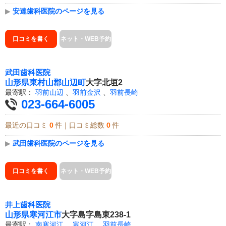
▶
安達歯科医院のページを見る
口コミを書く
ネット・WEB予約
武田歯科医院
山形県
東村山郡山辺町
大字北垣2
最寄駅：
羽前山辺
、
羽前金沢
、
羽前長崎
023-664-6005
最近の口コミ
0
件｜口コミ総数
0
件
▶
武田歯科医院のページを見る
口コミを書く
ネット・WEB予約
井上歯科医院
山形県
寒河江市
大字島字島東238-1
最寄駅：
南寒河江
、
寒河江
、
羽前長崎