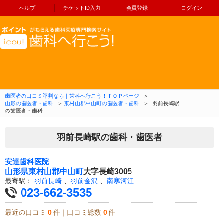
ヘルプ
チケットID入力
会員登録
ログイン
コンテンツへ移動
歯医者の口コミ評判なら｜歯科へ行こう！ＴＯＰページ
＞
山形の歯医者・歯科
＞
東村山郡中山町の歯医者・歯科
＞
羽前長崎駅
の歯医者・歯科
羽前長崎駅の歯科・歯医者
安達歯科医院
山形県
東村山郡中山町
大字長崎3005
最寄駅：
羽前長崎
、
羽前金沢
、
南寒河江
023-662-3535
最近の口コミ
0
件｜口コミ総数
0
件