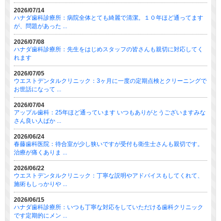
2026/07/14
ハナダ歯科診療所：病院全体とても綺麗で清潔。１０年ほど通ってます
が、問題があった ...
2026/07/08
ハナダ歯科診療所：先生をはじめスタッフの皆さんも親切に対応してく
れます
2026/07/05
ウエストデンタルクリニック：3ヶ月に一度の定期点検とクリーニングで
お世話になって ...
2026/07/04
アップル歯科：25年ほど通っています いつもありがとうございますみな
さん良い人ばか ...
2026/06/24
春藤歯科医院：待合室が少し狭いですが受付も衛生士さんも親切です。
治療が痛くありま ...
2026/06/22
ウエストデンタルクリニック：丁寧な説明やアドバイスもしてくれて、
施術もしっかりや ...
2026/06/15
ハナダ歯科診療所：いつも丁寧な対応をしていただける歯科クリニック
です定期的にメン ...