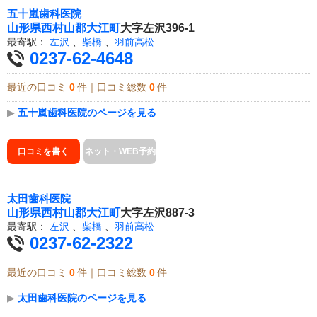
五十嵐歯科医院
山形県
西村山郡大江町
大字左沢396-1
最寄駅：
左沢
、
柴橋
、
羽前高松
0237-62-4648
最近の口コミ
0
件｜口コミ総数
0
件
▶
五十嵐歯科医院のページを見る
口コミを書く
ネット・WEB予約
太田歯科医院
山形県
西村山郡大江町
大字左沢887-3
最寄駅：
左沢
、
柴橋
、
羽前高松
0237-62-2322
最近の口コミ
0
件｜口コミ総数
0
件
▶
太田歯科医院のページを見る