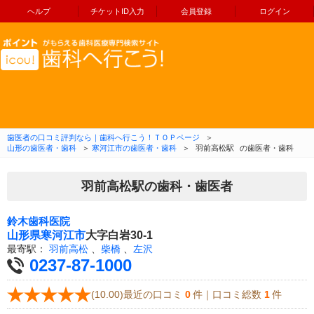
ヘルプ
チケットID入力
会員登録
ログイン
コンテンツへ移動
歯医者の口コミ評判なら｜歯科へ行こう！ＴＯＰページ
＞
山形の歯医者・歯科
＞
寒河江市の歯医者・歯科
＞
羽前高松駅
の歯医者・歯科
羽前高松駅の歯科・歯医者
鈴木歯科医院
山形県
寒河江市
大字白岩30-1
最寄駅：
羽前高松
、
柴橋
、
左沢
0237-87-1000
(10.00)最近の口コミ
0
件｜口コミ総数
1
件