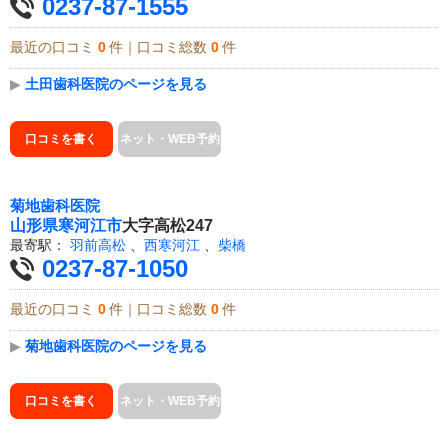
0237-87-1555
最近の口コミ
0
件｜口コミ総数
0
件
▶
土田歯科医院のページを見る
口コミを書く
ネット・WEB予約
菊地歯科医院
山形県
寒河江市
大字高松247
最寄駅：
羽前高松
、
西寒河江
、
柴橋
0237-87-1050
最近の口コミ
0
件｜口コミ総数
0
件
▶
菊地歯科医院のページを見る
口コミを書く
ネット・WEB予約