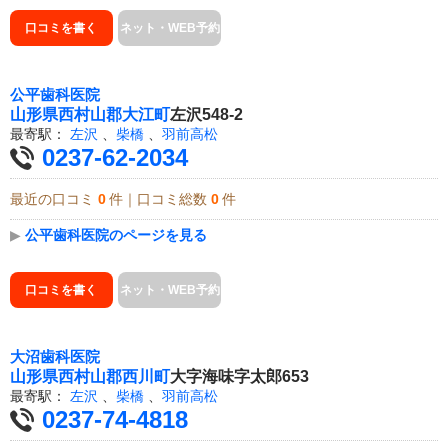
口コミを書く
ネット・WEB予約
公平歯科医院
山形県
西村山郡大江町
左沢548-2
最寄駅：
左沢
、
柴橋
、
羽前高松
0237-62-2034
最近の口コミ
0
件｜口コミ総数
0
件
▶
公平歯科医院のページを見る
口コミを書く
ネット・WEB予約
大沼歯科医院
山形県
西村山郡西川町
大字海味字太郎653
最寄駅：
左沢
、
柴橋
、
羽前高松
0237-74-4818