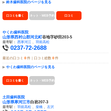
▶
鈴木歯科医院のページを見る
口コミを書く
ネット・WEB予約
口コミ
やくわ歯科医院
山形県
西村山郡河北町
谷地字砂田203-5
最寄駅：
西寒河江
、
羽前高松
0237-72-2688
最近の口コミ
0
件｜口コミ総数
0
件
▶
やくわ歯科医院のページを見る
口コミを書く
ネット・WEB予約
土田歯科医院
山形県
寒河江市
白岩207-3
最寄駅：
羽前高松
、
柴橋
、
左沢