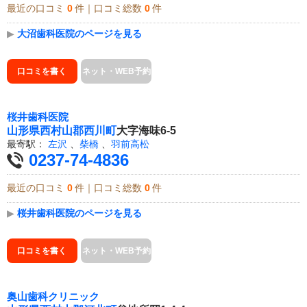
最近の口コミ
0
件｜口コミ総数
0
件
▶
大沼歯科医院のページを見る
口コミを書く
ネット・WEB予約
桜井歯科医院
山形県
西村山郡西川町
大字海味6-5
最寄駅：
左沢
、
柴橋
、
羽前高松
0237-74-4836
最近の口コミ
0
件｜口コミ総数
0
件
▶
桜井歯科医院のページを見る
口コミを書く
ネット・WEB予約
奥山歯科クリニック