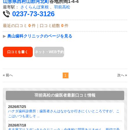
山形県
西村山郡河北町
谷地所岡1-4-4
最寄駅：
さくらんぼ東根
、
羽前高松
0237-73-3126
最近の口コミ
0
件｜口コミ総数
0
件
▶
奥山歯科クリニックのページを見る
口コミを書く
ネット・WEB予約
« 前へ
次へ »
1
羽前高松の歯医者最新口コミ情報
2026/07/25
ハナダ歯科診療所：歯医者さんはなかなか行きにくいところですが、こ
こはいつも楽しそ ...
2026/07/18
名古屋アリスデンタルクリニック：全体的に問題ありません。親切で予