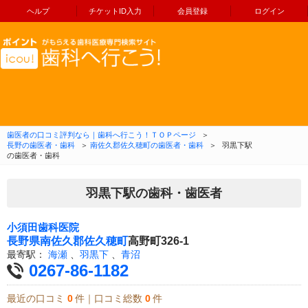
ヘルプ
チケットID入力
会員登録
ログイン
コンテンツへ移動
歯医者の口コミ評判なら｜歯科へ行こう！ＴＯＰページ
＞
長野の歯医者・歯科
＞
南佐久郡佐久穂町の歯医者・歯科
＞
羽黒下駅
の歯医者・歯科
羽黒下駅の歯科・歯医者
小須田歯科医院
長野県
南佐久郡佐久穂町
高野町326-1
最寄駅：
海瀬
、
羽黒下
、
青沼
0267-86-1182
最近の口コミ
0
件｜口コミ総数
0
件