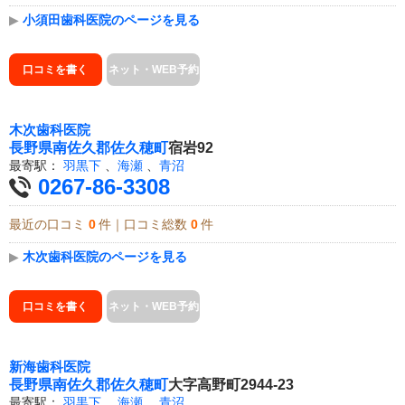
▶
小須田歯科医院のページを見る
口コミを書く
ネット・WEB予約
木次歯科医院
長野県
南佐久郡佐久穂町
宿岩92
最寄駅：
羽黒下
、
海瀬
、
青沼
0267-86-3308
最近の口コミ
0
件｜口コミ総数
0
件
▶
木次歯科医院のページを見る
口コミを書く
ネット・WEB予約
新海歯科医院
長野県
南佐久郡佐久穂町
大字高野町2944-23
最寄駅：
羽黒下
、
海瀬
、
青沼