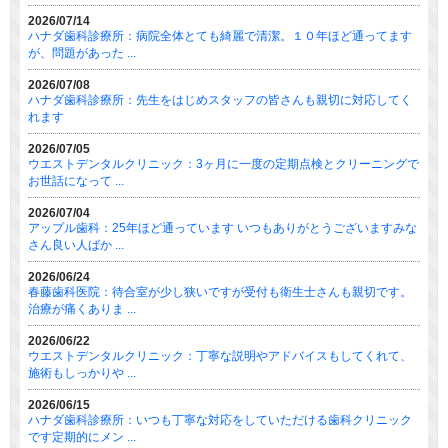
2026/07/14
ハナダ歯科診療所：病院全体とても綺麗で清潔。１０年ほど通ってます
が、問題があった ...
2026/07/08
ハナダ歯科診療所：先生をはじめスタッフの皆さんも親切に対応してく
れます
2026/07/05
ウエストデンタルクリニック：3ヶ月に一度の定期点検とクリーニングで
お世話になって ...
2026/07/04
アップル歯科：25年ほど通っています いつもありがとうございますみな
さん良い人ばか ...
2026/06/24
春藤歯科医院：待合室が少し狭いですが受付も衛生士さんも親切です。
治療が痛くありま ...
2026/06/22
ウエストデンタルクリニック：丁寧な説明やアドバイスもしてくれて、
施術もしっかりや ...
2026/06/15
ハナダ歯科診療所：いつも丁寧な対応をしていただける歯科クリニック
です定期的にメン ...