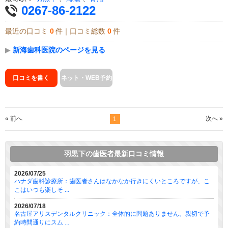
0267-86-2122
最近の口コミ
0
件｜口コミ総数
0
件
▶
新海歯科医院のページを見る
口コミを書く
ネット・WEB予約
« 前へ
次へ »
1
羽黒下の歯医者最新口コミ情報
2026/07/25
ハナダ歯科診療所：歯医者さんはなかなか行きにくいところですが、こ
こはいつも楽しそ ...
2026/07/18
名古屋アリスデンタルクリニック：全体的に問題ありません。親切で予
約時間通りにスム ...