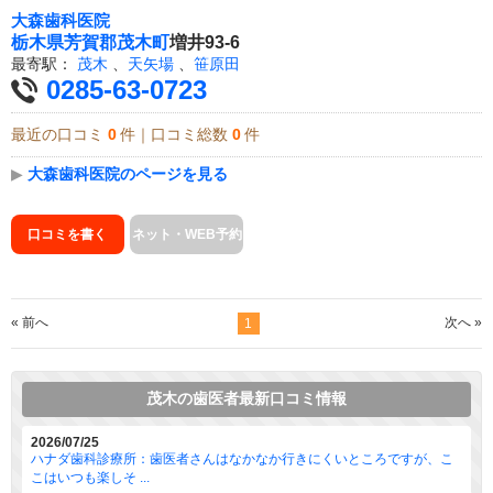
大森歯科医院
栃木県
芳賀郡茂木町
増井93-6
最寄駅：
茂木
、
天矢場
、
笹原田
0285-63-0723
最近の口コミ
0
件｜口コミ総数
0
件
▶
大森歯科医院のページを見る
口コミを書く
ネット・WEB予約
« 前へ
次へ »
1
茂木の歯医者最新口コミ情報
2026/07/25
ハナダ歯科診療所：歯医者さんはなかなか行きにくいところですが、こ
こはいつも楽しそ ...