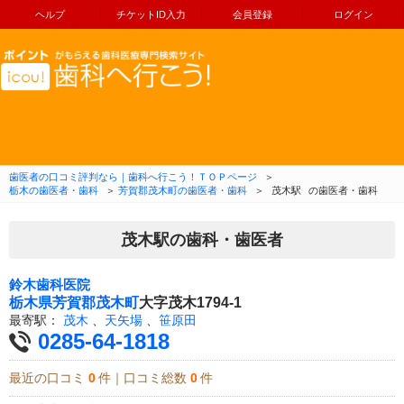
ヘルプ
チケットID入力
会員登録
ログイン
コンテンツへ移動
歯医者の口コミ評判なら｜歯科へ行こう！ＴＯＰページ
＞
栃木の歯医者・歯科
＞
芳賀郡茂木町の歯医者・歯科
＞
茂木駅
の歯医者・歯科
茂木駅の歯科・歯医者
鈴木歯科医院
栃木県
芳賀郡茂木町
大字茂木1794-1
最寄駅：
茂木
、
天矢場
、
笹原田
0285-64-1818
最近の口コミ
0
件｜口コミ総数
0
件