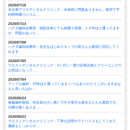
2026/07/18
名古屋アリスデンタルクリニック：全体的に問題ありません。親切で予
約時間通りにスム ...
2026/07/14
ハナダ歯科診療所：病院全体とても綺麗で清潔。１０年ほど通ってます
が、問題があった ...
2026/07/08
ハナダ歯科診療所：先生をはじめスタッフの皆さんも親切に対応してく
れます
2026/07/05
ウエストデンタルクリニック：3ヶ月に一度の定期点検とクリーニングで
お世話になって ...
2026/07/04
アップル歯科：25年ほど通っています いつもありがとうございますみな
さん良い人ばか ...
2026/06/24
春藤歯科医院：待合室が少し狭いですが受付も衛生士さんも親切です。
治療が痛くありま ...
2026/06/22
ウエストデンタルクリニック：丁寧な説明やアドバイスもしてくれて、
施術もしっかりや ...