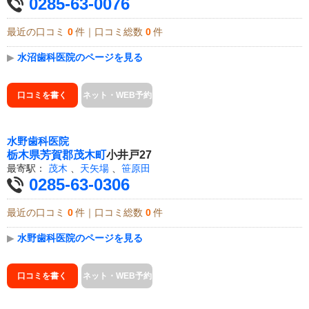
0285-63-0076
最近の口コミ
0
件｜口コミ総数
0
件
▶
水沼歯科医院のページを見る
口コミを書く
ネット・WEB予約
水野歯科医院
栃木県
芳賀郡茂木町
小井戸27
最寄駅：
茂木
、
天矢場
、
笹原田
0285-63-0306
最近の口コミ
0
件｜口コミ総数
0
件
▶
水野歯科医院のページを見る
口コミを書く
ネット・WEB予約