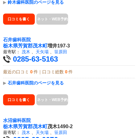
▶
鈴木歯科医院のページを見る
口コミを書く
ネット・WEB予約
石井歯科医院
栃木県
芳賀郡茂木町
増井197-3
最寄駅：
茂木
、
天矢場
、
笹原田
0285-63-5163
最近の口コミ
0
件｜口コミ総数
0
件
▶
石井歯科医院のページを見る
口コミを書く
ネット・WEB予約
水沼歯科医院
栃木県
芳賀郡茂木町
茂木1490-2
最寄駅：
茂木
、
天矢場
、
笹原田