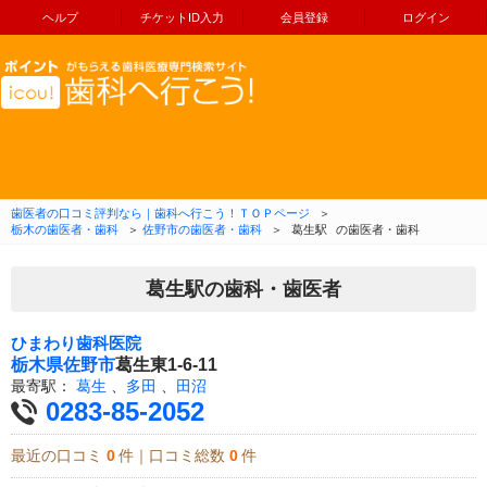
ヘルプ
チケットID入力
会員登録
ログイン
コンテンツへ移動
歯医者の口コミ評判なら｜歯科へ行こう！ＴＯＰページ
＞
栃木の歯医者・歯科
＞
佐野市の歯医者・歯科
＞
葛生駅
の歯医者・歯科
葛生駅の歯科・歯医者
ひまわり歯科医院
栃木県
佐野市
葛生東1-6-11
最寄駅：
葛生
、
多田
、
田沼
0283-85-2052
最近の口コミ
0
件｜口コミ総数
0
件