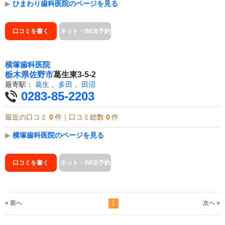
▶
ひまわり歯科医院のページを見る
口コミを書く
ネット・WEB予約
横塚歯科医院
栃木県
佐野市
葛生東3-5-2
最寄駅：
葛生
、
多田
、
田沼
0283-85-2203
最近の口コミ
0
件｜口コミ総数
0
件
▶
横塚歯科医院のページを見る
口コミを書く
ネット・WEB予約
« 前へ
次へ »
1