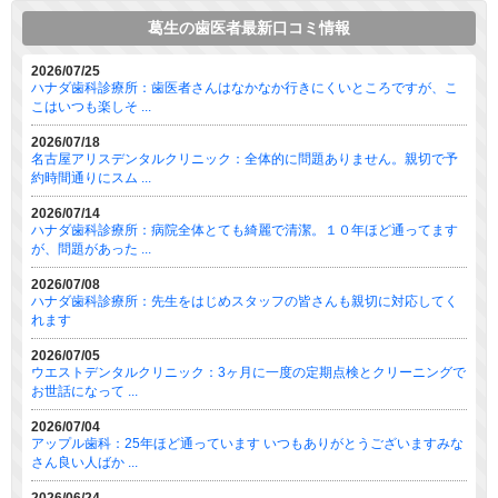
葛生の歯医者最新口コミ情報
2026/07/25
ハナダ歯科診療所：歯医者さんはなかなか行きにくいところですが、こ
こはいつも楽しそ ...
2026/07/18
名古屋アリスデンタルクリニック：全体的に問題ありません。親切で予
約時間通りにスム ...
2026/07/14
ハナダ歯科診療所：病院全体とても綺麗で清潔。１０年ほど通ってます
が、問題があった ...
2026/07/08
ハナダ歯科診療所：先生をはじめスタッフの皆さんも親切に対応してく
れます
2026/07/05
ウエストデンタルクリニック：3ヶ月に一度の定期点検とクリーニングで
お世話になって ...
2026/07/04
アップル歯科：25年ほど通っています いつもありがとうございますみな
さん良い人ばか ...