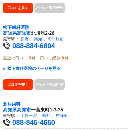
口コミを書く
ネット・WEB予約
松下歯科医院
高知県
高知市
北川添2-26
最寄駅：
薊野
、
高知
、
高知駅前
088-884-6804
最近の口コミ
0
件｜口コミ総数
0
件
▶
松下歯科医院のページを見る
口コミを書く
ネット・WEB予約
北村歯科
高知県
高知市
一宮東町1-3-35
最寄駅：
土佐一宮
、
薊野
、
布師田
088-845-4650