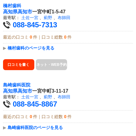
橋村歯科
高知県
高知市
一宮中町1-5-47
最寄駅：
土佐一宮
、
薊野
、
布師田
088-845-7313
最近の口コミ
0
件｜口コミ総数
0
件
▶
橋村歯科のページを見る
口コミを書く
ネット・WEB予約
島崎歯科医院
高知県
高知市
一宮中町3-11-17
最寄駅：
土佐一宮
、
薊野
、
布師田
088-845-8867
最近の口コミ
0
件｜口コミ総数
0
件
▶
島崎歯科医院のページを見る