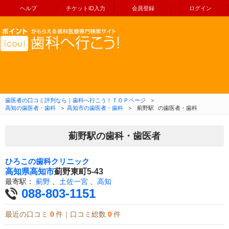
ヘルプ
チケットID入力
会員登録
ログイン
コンテンツへ移動
歯医者の口コミ評判なら｜歯科へ行こう！ＴＯＰページ
＞
高知の歯医者・歯科
＞
高知市の歯医者・歯科
＞
薊野駅
の歯医者・歯科
薊野駅の歯科・歯医者
ひろこの歯科クリニック
高知県
高知市
薊野東町5-43
最寄駅：
薊野
、
土佐一宮
、
高知
088-803-1151
最近の口コミ
0
件｜口コミ総数
0
件