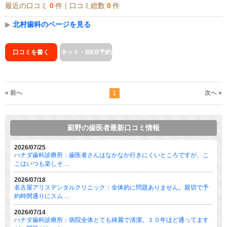
最近の口コミ
0
件｜口コミ総数
0
件
▶
北村歯科のページを見る
口コミを書く
ネット・WEB予約
« 前へ
次へ »
1
薊野の歯医者最新口コミ情報
2026/07/25
ハナダ歯科診療所：歯医者さんはなかなか行きにくいところですが、こ
こはいつも楽しそ ...
2026/07/18
名古屋アリスデンタルクリニック：全体的に問題ありません。親切で予
約時間通りにスム ...
2026/07/14
ハナダ歯科診療所：病院全体とても綺麗で清潔。１０年ほど通ってます