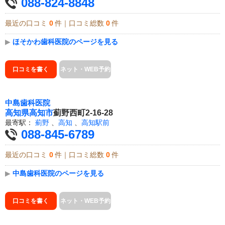
088-824-8848
最近の口コミ
0
件｜口コミ総数
0
件
▶
ほそかわ歯科医院のページを見る
口コミを書く
ネット・WEB予約
中島歯科医院
高知県
高知市
薊野西町2-16-28
最寄駅：
薊野
、
高知
、
高知駅前
088-845-6789
最近の口コミ
0
件｜口コミ総数
0
件
▶
中島歯科医院のページを見る
口コミを書く
ネット・WEB予約