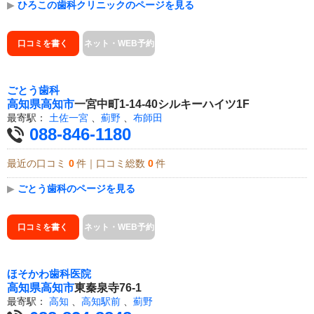
▶
ひろこの歯科クリニックのページを見る
口コミを書く
ネット・WEB予約
ごとう歯科
高知県
高知市
一宮中町1-14-40シルキーハイツ1F
最寄駅：
土佐一宮
、
薊野
、
布師田
088-846-1180
最近の口コミ
0
件｜口コミ総数
0
件
▶
ごとう歯科のページを見る
口コミを書く
ネット・WEB予約
ほそかわ歯科医院
高知県
高知市
東秦泉寺76-1
最寄駅：
高知
、
高知駅前
、
薊野