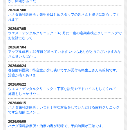
が、問題があった ...
2026/07/08
ハナダ歯科診療所：先生をはじめスタッフの皆さんも親切に対応してく
れます
2026/07/05
ウエストデンタルクリニック：3ヶ月に一度の定期点検とクリーニングで
お世話になって ...
2026/07/04
アップル歯科：25年ほど通っています いつもありがとうございますみな
さん良い人ばか ...
2026/06/24
春藤歯科医院：待合室が少し狭いですが受付も衛生士さんも親切です。
治療が痛くありま ...
2026/06/22
ウエストデンタルクリニック：丁寧な説明やアドバイスもしてくれて、
施術もしっかりや ...
2026/06/15
ハナダ歯科診療所：いつも丁寧な対応をしていただける歯科クリニック
です定期的にメン ...
2026/06/09
ハナダ歯科診療所：治療内容が明瞭で、予約時間が正確です。