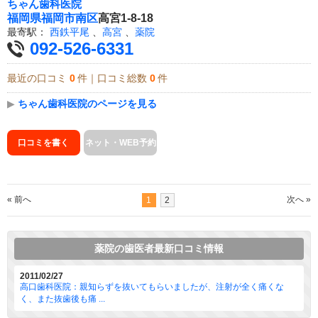
ちゃん歯科医院
福岡県
福岡市南区
高宮1-8-18
最寄駅：
西鉄平尾
、
高宮
、
薬院
092-526-6331
最近の口コミ
0
件｜口コミ総数
0
件
▶
ちゃん歯科医院のページを見る
口コミを書く
ネット・WEB予約
« 前へ
次へ »
1
2
薬院の歯医者最新口コミ情報
2011/02/27
高口歯科医院：親知らずを抜いてもらいましたが、注射が全く痛くな
く、また抜歯後も痛 ...