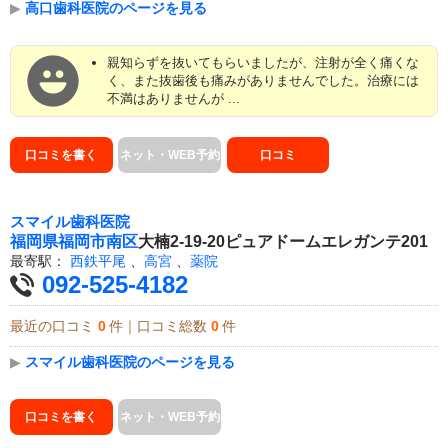
▶
高口歯科医院のページを見る
親知らずを抜いてもらいましたが、注射が全く痛くな
く、また抜歯後も痛みがありませんでした。治療には
不満はありませんが ...
口コミを書く
ネット・WEB予約
口コミ
スマイル歯科医院
福岡県
福岡市南区
大楠2-19-20ピュアドームエレガンテ201
最寄駅：
西鉄平尾
、
高宮
、
薬院
092-525-4182
最近の口コミ
0
件｜口コミ総数
0
件
▶
スマイル歯科医院のページを見る
口コミを書く
ネット・WEB予約