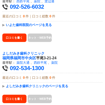
最寄駅：
西鉄平尾
、
薬院
、
渡辺通
092-526-6032
最近の口コミ
0
件｜口コミ総数
0
件
▶
いよた歯科医院のページを見る
口コミを書く
ネット・WEB予約
よしだみき歯科クリニック
福岡県
福岡市中央区
平尾3-21-24
最寄駅：
薬院大通
、
西鉄平尾
、
薬院
092-534-1300
最近の口コミ
0
件｜口コミ総数
0
件
▶
よしだみき歯科クリニックのページを見る
口コミを書く
ネット・WEB予約