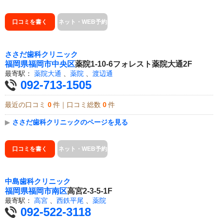
口コミを書く
ネット・WEB予約
ささだ歯科クリニック
福岡県
福岡市中央区
薬院1-10-6フォレスト薬院大通2F
最寄駅：
薬院大通
、
薬院
、
渡辺通
092-713-1505
最近の口コミ
0
件｜口コミ総数
0
件
▶
ささだ歯科クリニックのページを見る
口コミを書く
ネット・WEB予約
中島歯科クリニック
福岡県
福岡市南区
高宮2-3-5-1F
最寄駅：
高宮
、
西鉄平尾
、
薬院
092-522-3118