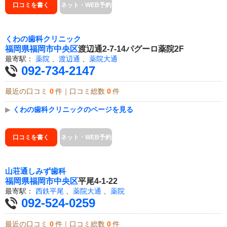
口コミを書く
ネット・WEB予約
くわの歯科クリニック
福岡県
福岡市中央区
渡辺通2-7-14パグーロ薬院2F
最寄駅：
薬院
、
渡辺通
、
薬院大通
092-734-2147
最近の口コミ
0
件｜口コミ総数
0
件
▶
くわの歯科クリニックのページを見る
口コミを書く
ネット・WEB予約
山荘通しみず歯科
福岡県
福岡市中央区
平尾4-1-22
最寄駅：
西鉄平尾
、
薬院大通
、
薬院
092-524-0259
最近の口コミ
0
件｜口コミ総数
0
件