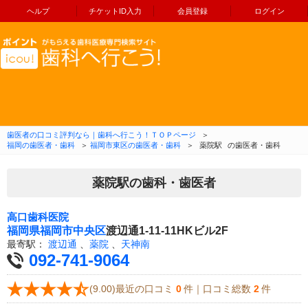
ヘルプ
チケットID入力
会員登録
ログイン
コンテンツへ移動
歯医者の口コミ評判なら｜歯科へ行こう！ＴＯＰページ
＞
福岡の歯医者・歯科
＞
福岡市東区の歯医者・歯科
＞
薬院駅
の歯医者・歯科
薬院駅の歯科・歯医者
高口歯科医院
福岡県
福岡市中央区
渡辺通1-11-11HKビル2F
最寄駅：
渡辺通
、
薬院
、
天神南
092-741-9064
(9.00)最近の口コミ
0
件｜口コミ総数
2
件