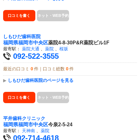
口コミを書く
ネット・WEB予約
しもひだ歯科医院
福岡県
福岡市中央区
薬院4-8-30P&R薬院ビル1F
最寄駅：
薬院大通
、
薬院
、
桜坂
092-522-3555
最近の口コミ
0
件｜口コミ総数
0
件
▶
しもひだ歯科医院のページを見る
口コミを書く
ネット・WEB予約
平井歯科クリニック
福岡県
福岡市中央区
今泉2-5-24
最寄駅：
天神南
、
薬院
092-714-4618