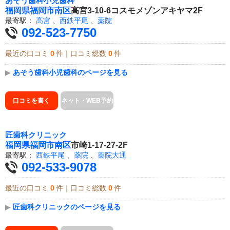
あそう歯科小児歯科
福岡県
福岡市南区
高宮3-10-6コスモメゾンアキヤマ2F
最寄駅：
高宮
、
西鉄平尾
、
薬院
092-523-7750
最近の口コミ
0
件｜口コミ総数
0
件
▶
あそう歯科小児歯科のページを見る
口コミを書く
ネット・WEB予約
匠歯科クリニック
福岡県
福岡市南区
市崎1-17-27-2F
最寄駅：
西鉄平尾
、
薬院
、
薬院大通
092-533-9078
最近の口コミ
0
件｜口コミ総数
0
件
▶
匠歯科クリニックのページを見る