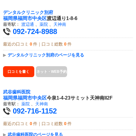
デンタルクリニック別府
福岡県
福岡市中央区
渡辺通り1-8-6
最寄駅：
渡辺通
、
薬院
、
天神南
092-724-8988
最近の口コミ
0
件｜口コミ総数
0
件
▶
デンタルクリニック別府のページを見る
口コミを書く
ネット・WEB予約
武谷歯科医院
福岡県
福岡市中央区
今泉1-4-23サミット天神南II2F
最寄駅：
薬院
、
天神南
092-716-1152
最近の口コミ
0
件｜口コミ総数
0
件
▶
武谷歯科医院のページを見る