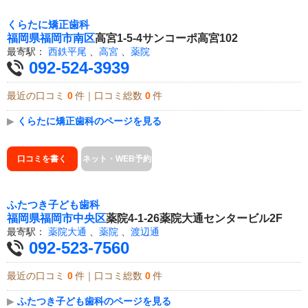
くらたに矯正歯科
福岡県
福岡市南区
高宮1-5-4サンコーポ高宮102
最寄駅：
西鉄平尾
、
高宮
、
薬院
092-524-3939
最近の口コミ
0
件｜口コミ総数
0
件
▶
くらたに矯正歯科のページを見る
口コミを書く
ネット・WEB予約
ふたつき子ども歯科
福岡県
福岡市中央区
薬院4-1-26薬院大通センタービル2F
最寄駅：
薬院大通
、
薬院
、
渡辺通
092-523-7560
最近の口コミ
0
件｜口コミ総数
0
件
▶
ふたつき子ども歯科のページを見る