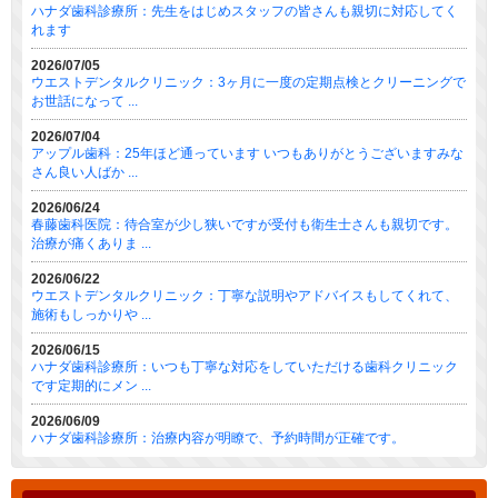
ハナダ歯科診療所：先生をはじめスタッフの皆さんも親切に対応してく
れます
2026/07/05
ウエストデンタルクリニック：3ヶ月に一度の定期点検とクリーニングで
お世話になって ...
2026/07/04
アップル歯科：25年ほど通っています いつもありがとうございますみな
さん良い人ばか ...
2026/06/24
春藤歯科医院：待合室が少し狭いですが受付も衛生士さんも親切です。
治療が痛くありま ...
2026/06/22
ウエストデンタルクリニック：丁寧な説明やアドバイスもしてくれて、
施術もしっかりや ...
2026/06/15
ハナダ歯科診療所：いつも丁寧な対応をしていただける歯科クリニック
です定期的にメン ...
2026/06/09
ハナダ歯科診療所：治療内容が明瞭で、予約時間が正確です。