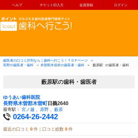
ヘルプ
チケットID入力
会員登録
ログイン
コンテンツへ移動
歯医者の口コミ評判なら｜歯科へ行こう！ＴＯＰページ
＞
長野の歯医者・歯科
＞
木曽郡木祖村の歯医者・歯科
＞
藪原駅
の歯医者・歯科
藪原駅の歯科・歯医者
ゆうあい歯科医院
長野県
木曽郡木曽町
日義2640
最寄駅：
宮ノ越
、
原野
、
藪原
0264-26-2442
最近の口コミ
0
件｜口コミ総数
0
件