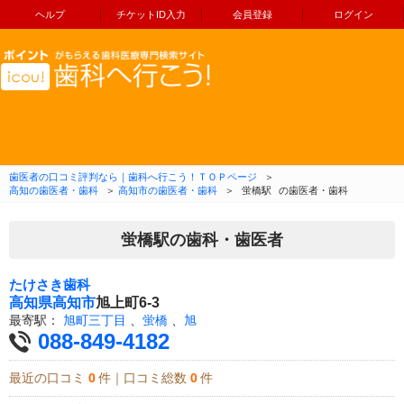
ヘルプ
チケットID入力
会員登録
ログイン
コンテンツへ移動
歯医者の口コミ評判なら｜歯科へ行こう！ＴＯＰページ
＞
高知の歯医者・歯科
＞
高知市の歯医者・歯科
＞
蛍橋駅
の歯医者・歯科
蛍橋駅の歯科・歯医者
たけさき歯科
高知県
高知市
旭上町6-3
最寄駅：
旭町三丁目
、
蛍橋
、
旭
088-849-4182
最近の口コミ
0
件｜口コミ総数
0
件