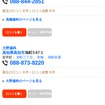
088-844-2851
最近の口コミ
0
件｜口コミ総数
0
件
▶
高橋歯科のページを見る
口コミを書く
ネット・WEB予約
大野歯科
高知県
高知市
旭町3-67-1
最寄駅：
旭町三丁目
、
蛍橋
、
旭駅前通
088-873-8220
最近の口コミ
0
件｜口コミ総数
0
件
▶
大野歯科のページを見る
口コミを書く
ネット・WEB予約