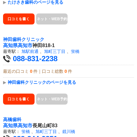
▶
たけさき歯科のページを見る
口コミを書く
ネット・WEB予約
神田歯科クリニック
高知県
高知市
神田818-1
最寄駅：
旭駅前通
、
旭町三丁目
、
蛍橋
088-831-2238
最近の口コミ
0
件｜口コミ総数
0
件
▶
神田歯科クリニックのページを見る
口コミを書く
ネット・WEB予約
高橋歯科
高知県
高知市
長尾山町83
最寄駅：
蛍橋
、
旭町三丁目
、
鏡川橋