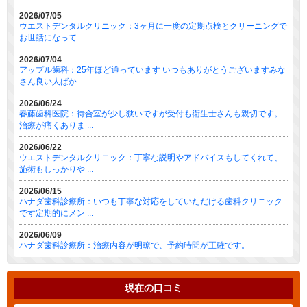
2026/07/05
ウエストデンタルクリニック：3ヶ月に一度の定期点検とクリーニングで
お世話になって ...
2026/07/04
アップル歯科：25年ほど通っています いつもありがとうございますみな
さん良い人ばか ...
2026/06/24
春藤歯科医院：待合室が少し狭いですが受付も衛生士さんも親切です。
治療が痛くありま ...
2026/06/22
ウエストデンタルクリニック：丁寧な説明やアドバイスもしてくれて、
施術もしっかりや ...
2026/06/15
ハナダ歯科診療所：いつも丁寧な対応をしていただける歯科クリニック
です定期的にメン ...
2026/06/09
ハナダ歯科診療所：治療内容が明瞭で、予約時間が正確です。
現在の口コミ