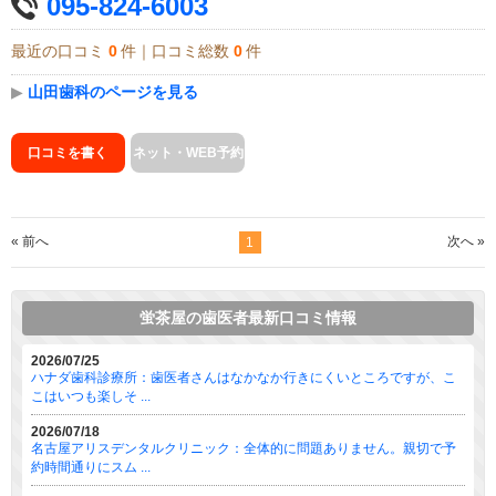
095-824-6003
最近の口コミ
0
件｜口コミ総数
0
件
▶
山田歯科のページを見る
口コミを書く
ネット・WEB予約
« 前へ
次へ »
1
蛍茶屋の歯医者最新口コミ情報
2026/07/25
ハナダ歯科診療所：歯医者さんはなかなか行きにくいところですが、こ
こはいつも楽しそ ...
2026/07/18
名古屋アリスデンタルクリニック：全体的に問題ありません。親切で予
約時間通りにスム ...