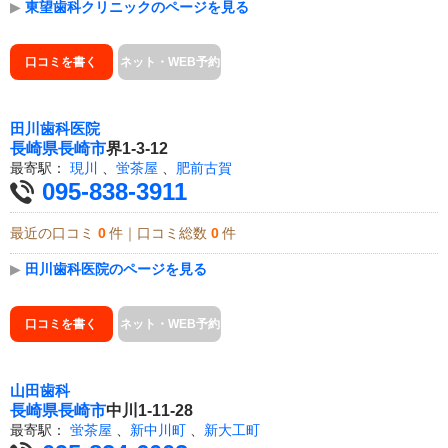
▶
東望歯科クリニックのページを見る
口コミを書く
ネット・WEB予約
田川歯科医院
長崎県
長崎市
界1-3-12
最寄駅：
現川
、
蛍茶屋
、
肥前古賀
095-838-3911
最近の口コミ
0
件｜口コミ総数
0
件
▶
田川歯科医院のページを見る
口コミを書く
ネット・WEB予約
山田歯科
長崎県
長崎市
中川1-11-28
最寄駅：
蛍茶屋
、
新中川町
、
新大工町