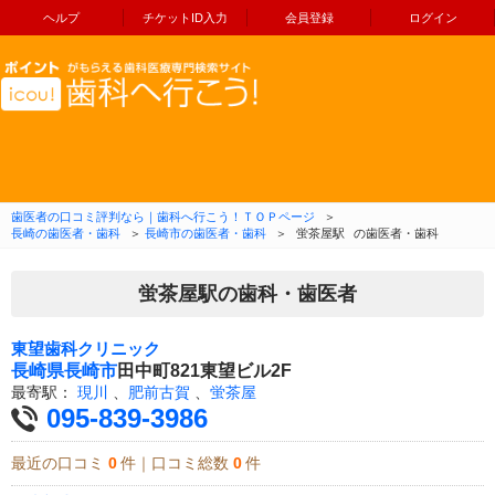
ヘルプ
チケットID入力
会員登録
ログイン
コンテンツへ移動
歯医者の口コミ評判なら｜歯科へ行こう！ＴＯＰページ
＞
長崎の歯医者・歯科
＞
長崎市の歯医者・歯科
＞
蛍茶屋駅
の歯医者・歯科
蛍茶屋駅の歯科・歯医者
東望歯科クリニック
長崎県
長崎市
田中町821東望ビル2F
最寄駅：
現川
、
肥前古賀
、
蛍茶屋
095-839-3986
最近の口コミ
0
件｜口コミ総数
0
件