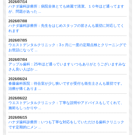
2026/07/14
ハナダ歯科診療所：病院全体とても綺麗で清潔。１０年ほど通ってます
が、問題があった ...
2026/07/08
ハナダ歯科診療所：先生をはじめスタッフの皆さんも親切に対応してく
れます
2026/07/05
ウエストデンタルクリニック：3ヶ月に一度の定期点検とクリーニングで
お世話になって ...
2026/07/04
アップル歯科：25年ほど通っています いつもありがとうございますみな
さん良い人ばか ...
2026/06/24
春藤歯科医院：待合室が少し狭いですが受付も衛生士さんも親切です。
治療が痛くありま ...
2026/06/22
ウエストデンタルクリニック：丁寧な説明やアドバイスもしてくれて、
施術もしっかりや ...
2026/06/15
ハナダ歯科診療所：いつも丁寧な対応をしていただける歯科クリニック
です定期的にメン ...