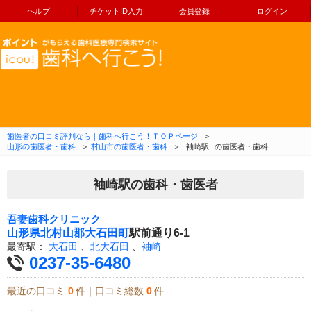
ヘルプ
チケットID入力
会員登録
ログイン
コンテンツへ移動
歯医者の口コミ評判なら｜歯科へ行こう！ＴＯＰページ
＞
山形の歯医者・歯科
＞
村山市の歯医者・歯科
＞
袖崎駅
の歯医者・歯科
袖崎駅の歯科・歯医者
吾妻歯科クリニック
山形県
北村山郡大石田町
駅前通り6-1
最寄駅：
大石田
、
北大石田
、
袖崎
0237-35-6480
最近の口コミ
0
件｜口コミ総数
0
件