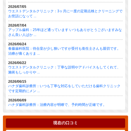
2026/07/05
ウエストデンタルクリニック：3ヶ月に一度の定期点検とクリーニングで
お世話になって ...
2026/07/04
アップル歯科：25年ほど通っています いつもありがとうございますみな
さん良い人ばか ...
2026/06/24
春藤歯科医院：待合室が少し狭いですが受付も衛生士さんも親切です。
治療が痛くありま ...
2026/06/22
ウエストデンタルクリニック：丁寧な説明やアドバイスもしてくれて、
施術もしっかりや ...
2026/06/15
ハナダ歯科診療所：いつも丁寧な対応をしていただける歯科クリニック
です定期的にメン ...
2026/06/09
ハナダ歯科診療所：治療内容が明瞭で、予約時間が正確です。
現在の口コミ