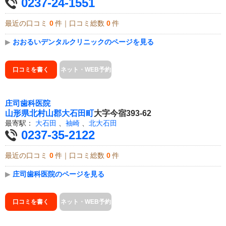
0237-24-1551
最近の口コミ
0
件｜口コミ総数
0
件
▶
おおるいデンタルクリニックのページを見る
口コミを書く
ネット・WEB予約
庄司歯科医院
山形県
北村山郡大石田町
大字今宿393-62
最寄駅：
大石田
、
袖崎
、
北大石田
0237-35-2122
最近の口コミ
0
件｜口コミ総数
0
件
▶
庄司歯科医院のページを見る
口コミを書く
ネット・WEB予約