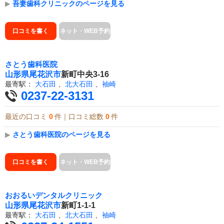
▶
吾妻歯科クリニックのページを見る
口コミを書く
ネット・WEB予約
さとう歯科医院
山形県
尾花沢市
新町中央3-16
最寄駅：
大石田
、
北大石田
、
袖崎
0237-22-3131
最近の口コミ
0
件｜口コミ総数
0
件
▶
さとう歯科医院のページを見る
口コミを書く
ネット・WEB予約
おおるいデンタルクリニック
山形県
尾花沢市
新町1-1-1
最寄駅：
大石田
、
北大石田
、
袖崎