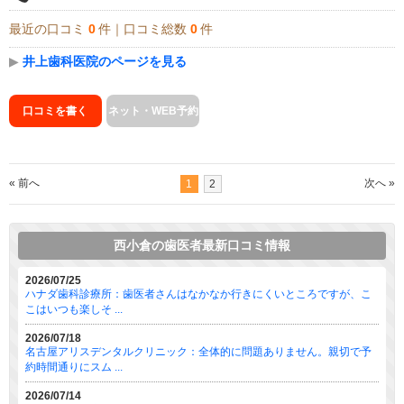
最近の口コミ
0
件｜口コミ総数
0
件
▶
井上歯科医院のページを見る
口コミを書く
ネット・WEB予約
« 前へ
次へ »
1
2
西小倉の歯医者最新口コミ情報
2026/07/25
ハナダ歯科診療所：歯医者さんはなかなか行きにくいところですが、こ
こはいつも楽しそ ...
2026/07/18
名古屋アリスデンタルクリニック：全体的に問題ありません。親切で予
約時間通りにスム ...
2026/07/14