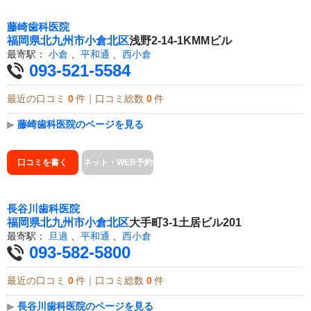
藤崎歯科医院
福岡県
北九州市小倉北区
浅野2-14-1KMMビル
最寄駅：
小倉
、
平和通
、
西小倉
093-521-5584
最近の口コミ
0
件｜口コミ総数
0
件
▶
藤崎歯科医院のページを見る
口コミを書く
ネット・WEB予約
長谷川歯科医院
福岡県
北九州市小倉北区
大手町3-1土居ビル201
最寄駅：
旦過
、
平和通
、
西小倉
093-582-5800
最近の口コミ
0
件｜口コミ総数
0
件
▶
長谷川歯科医院のページを見る