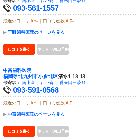
最寄駅：
南小倉
、
西小倉
、
香春口三萩野
093-561-1557
最近の口コミ
0
件｜口コミ総数
0
件
▶
平野歯科医院のページを見る
口コミを書く
ネット・WEB予約
中富歯科医院
福岡県
北九州市小倉北区
清水1-18-13
最寄駅：
南小倉
、
西小倉
、
香春口三萩野
093-591-0568
最近の口コミ
0
件｜口コミ総数
0
件
▶
中富歯科医院のページを見る
口コミを書く
ネット・WEB予約