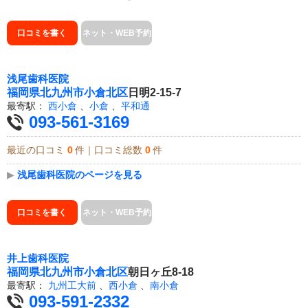
口コミを書く
ネット・WEB予約
浅尾歯科医院
福岡県
北九州市小倉北区
日明2-15-7
最寄駅：
西小倉
、
小倉
、
平和通
093-561-3169
最近の口コミ
0
件｜口コミ総数
0
件
▶
浅尾歯科医院のページを見る
口コミを書く
ネット・WEB予約
井上歯科医院
福岡県
北九州市小倉北区
朝日ヶ丘8-18
最寄駅：
九州工大前
、
西小倉
、
南小倉
093-591-2332