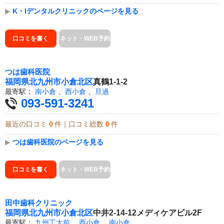
▶
K・Iデンタルクリニックのページを見る
口コミを書く
ネット・WEB予約
つは歯科医院
福岡県
北九州市小倉北区
真鶴1-1-2
最寄駅：
南小倉
、
西小倉
、
旦過
093-591-3241
最近の口コミ
0
件｜口コミ総数
0
件
▶
つは歯科医院のページを見る
口コミを書く
ネット・WEB予約
田中歯科クリニック
福岡県
北九州市小倉北区
中井2-14-12メディケアビル2F
最寄駅：
九州工大前
、
西小倉
、
南小倉