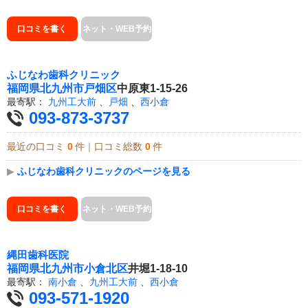
口コミを書く
ネット・WEB予約
ふじなわ歯科クリニック
福岡県
北九州市戸畑区
中原東1-15-26
最寄駅：
九州工大前
、
戸畑
、
西小倉
093-873-3737
最近の口コミ
0
件｜口コミ総数
0
件
▶
ふじなわ歯科クリニックのページを見る
口コミを書く
ネット・WEB予約
縄田歯科医院
福岡県
北九州市小倉北区
井堀1-18-10
最寄駅：
南小倉
、
九州工大前
、
西小倉
093-571-1920