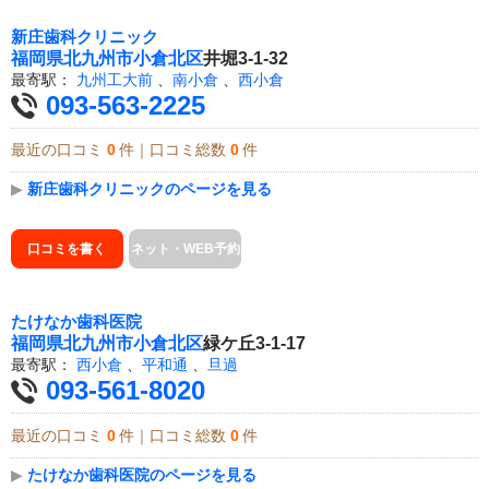
新庄歯科クリニック
福岡県
北九州市小倉北区
井堀3-1-32
最寄駅：
九州工大前
、
南小倉
、
西小倉
093-563-2225
最近の口コミ
0
件｜口コミ総数
0
件
▶
新庄歯科クリニックのページを見る
口コミを書く
ネット・WEB予約
たけなか歯科医院
福岡県
北九州市小倉北区
緑ケ丘3-1-17
最寄駅：
西小倉
、
平和通
、
旦過
093-561-8020
最近の口コミ
0
件｜口コミ総数
0
件
▶
たけなか歯科医院のページを見る