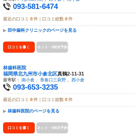
093-581-6474
最近の口コミ
0
件｜口コミ総数
0
件
▶
田中歯科クリニックのページを見る
口コミを書く
ネット・WEB予約
林歯科医院
福岡県
北九州市小倉北区
真鶴2-11-31
最寄駅：
南小倉
、
香春口三萩野
、
西小倉
093-653-3235
最近の口コミ
0
件｜口コミ総数
0
件
▶
林歯科医院のページを見る
口コミを書く
ネット・WEB予約