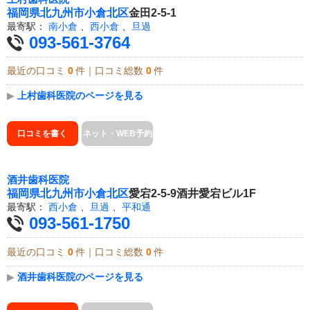
福岡県
北九州市小倉北区
金田2-5-1
最寄駅：
南小倉
、
西小倉
、
旦過
093-561-3764
最近の口コミ
0
件｜口コミ総数
0
件
▶
上村歯科医院のページを見る
口コミを書く
ネット・WEB予約
酒井歯科医院
福岡県
北九州市小倉北区
愛宕2-5-9酒井愛宕ビル1F
最寄駅：
西小倉
、
旦過
、
平和通
093-561-1750
最近の口コミ
0
件｜口コミ総数
0
件
▶
酒井歯科医院のページを見る