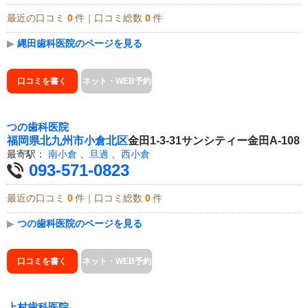
最近の口コミ
0
件｜口コミ総数
0
件
▶
縄田歯科医院のページを見る
口コミを書く
ネット・WEB予約
つの歯科医院
福岡県
北九州市小倉北区
金田1-3-31サンシティー金田A-108
最寄駅：
南小倉
、
旦過
、
西小倉
093-571-0823
最近の口コミ
0
件｜口コミ総数
0
件
▶
つの歯科医院のページを見る
口コミを書く
ネット・WEB予約
上村歯科医院