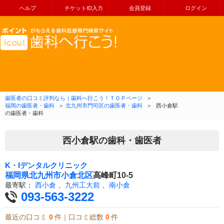
ヘルプ
チケットID入力
会員登録
ログイン
コンテンツへ移動
歯医者の口コミ評判なら｜歯科へ行こう！ＴＯＰページ
＞
福岡の歯医者・歯科
＞
北九州市門司区の歯医者・歯科
＞
西小倉駅
の歯医者・歯科
西小倉駅の歯科・歯医者
K・Iデンタルクリニック
福岡県
北九州市小倉北区
高峰町10-5
最寄駅：
西小倉
、
九州工大前
、
南小倉
093-563-3222
最近の口コミ
0
件｜口コミ総数
0
件