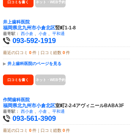
口コミを書く
ネット・WEB予約
井上歯科医院
福岡県
北九州市小倉北区
竪町1-1-8
最寄駅：
西小倉
、
小倉
、
平和通
093-592-1919
最近の口コミ
0
件｜口コミ総数
0
件
▶
井上歯科医院のページを見る
口コミを書く
ネット・WEB予約
作間歯科医院
福岡県
北九州市小倉北区
室町2-2-4アヴィニールBABA3F
最寄駅：
西小倉
、
小倉
、
平和通
093-561-3909
最近の口コミ
0
件｜口コミ総数
0
件