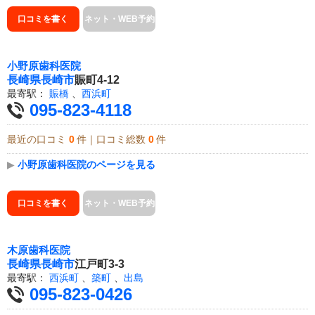
口コミを書く
ネット・WEB予約
小野原歯科医院
長崎県
長崎市
賑町4-12
最寄駅：
賑橋
、
西浜町
095-823-4118
最近の口コミ
0
件｜口コミ総数
0
件
▶
小野原歯科医院のページを見る
口コミを書く
ネット・WEB予約
木原歯科医院
長崎県
長崎市
江戸町3-3
最寄駅：
西浜町
、
築町
、
出島
095-823-0426