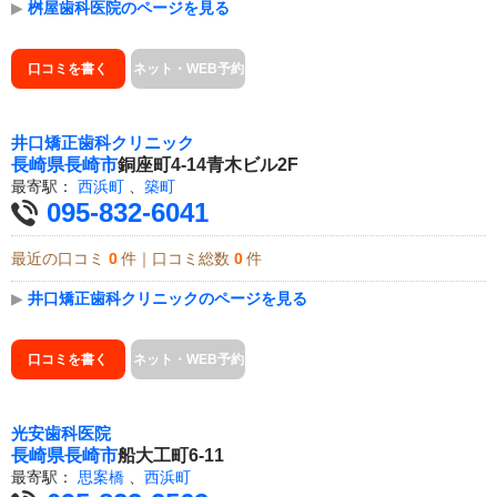
▶
桝屋歯科医院のページを見る
口コミを書く
ネット・WEB予約
井口矯正歯科クリニック
長崎県
長崎市
銅座町4-14青木ビル2F
最寄駅：
西浜町
、
築町
095-832-6041
最近の口コミ
0
件｜口コミ総数
0
件
▶
井口矯正歯科クリニックのページを見る
口コミを書く
ネット・WEB予約
光安歯科医院
長崎県
長崎市
船大工町6-11
最寄駅：
思案橋
、
西浜町