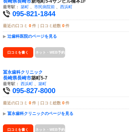
長崎県
長崎市
新地町5-4サンビル橋本1F
最寄駅：
築町
、
市民病院前
、
西浜町
095-821-1844
最近の口コミ
0
件｜口コミ総数
0
件
▶
辻歯科医院のページを見る
口コミを書く
ネット・WEB予約
冨永歯科クリニック
長崎県
長崎市
築町5-7
最寄駅：
西浜町
、
築町
095-827-8000
最近の口コミ
0
件｜口コミ総数
0
件
▶
冨永歯科クリニックのページを見る
口コミを書く
ネット・WEB予約