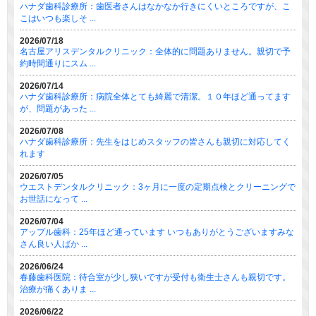
ハナダ歯科診療所：歯医者さんはなかなか行きにくいところですが、こ
こはいつも楽しそ ...
2026/07/18
名古屋アリスデンタルクリニック：全体的に問題ありません。親切で予
約時間通りにスム ...
2026/07/14
ハナダ歯科診療所：病院全体とても綺麗で清潔。１０年ほど通ってます
が、問題があった ...
2026/07/08
ハナダ歯科診療所：先生をはじめスタッフの皆さんも親切に対応してく
れます
2026/07/05
ウエストデンタルクリニック：3ヶ月に一度の定期点検とクリーニングで
お世話になって ...
2026/07/04
アップル歯科：25年ほど通っています いつもありがとうございますみな
さん良い人ばか ...
2026/06/24
春藤歯科医院：待合室が少し狭いですが受付も衛生士さんも親切です。
治療が痛くありま ...
2026/06/22