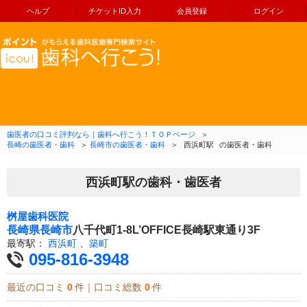
ヘルプ
チケットID入力
会員登録
ログイン
コンテンツへ移動
歯医者の口コミ評判なら｜歯科へ行こう！ＴＯＰページ
＞
長崎の歯医者・歯科
＞
長崎市の歯医者・歯科
＞
西浜町駅
の歯医者・歯科
西浜町駅の歯科・歯医者
桝屋歯科医院
長崎県
長崎市
八千代町1-8L’OFFICE長崎駅東通り3F
最寄駅：
西浜町
、
築町
095-816-3948
最近の口コミ
0
件｜口コミ総数
0
件