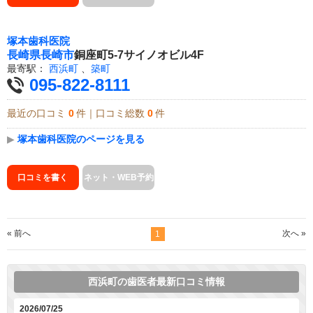
塚本歯科医院
長崎県
長崎市
銅座町5-7サイノオビル4F
最寄駅：
西浜町
、
築町
095-822-8111
最近の口コミ
0
件｜口コミ総数
0
件
▶
塚本歯科医院のページを見る
口コミを書く
ネット・WEB予約
« 前へ
次へ »
1
西浜町の歯医者最新口コミ情報
2026/07/25