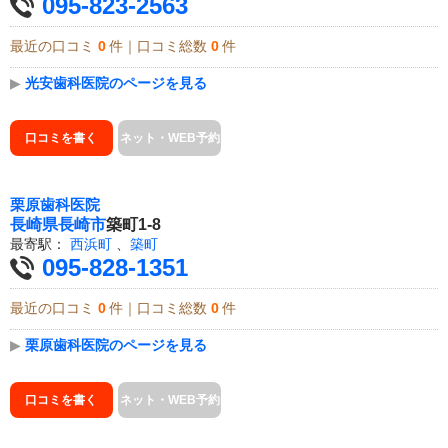
095-823-2563
最近の口コミ
0
件｜口コミ総数
0
件
▶
光安歯科医院のページを見る
口コミを書く
ネット・WEB予約
栗原歯科医院
長崎県
長崎市
築町1-8
最寄駅：
西浜町
、
築町
095-828-1351
最近の口コミ
0
件｜口コミ総数
0
件
▶
栗原歯科医院のページを見る
口コミを書く
ネット・WEB予約