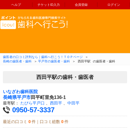
ヘルプ
チケットID入力
会員登録
ログイン
コンテンツへ移動
歯医者の口コミ評判なら｜歯科へ行こう！ＴＯＰページ
＞
長崎の歯医者・歯科
＞
平戸市の歯医者・歯科
＞
西田平駅
の歯医者・歯科
西田平駅の歯科・歯医者
いなざわ歯科医院
長崎県
平戸市
田平町里免136-1
最寄駅：
たびら平戸口
、
西田平
、
中田平
0950-57-3337
最近の口コミ
0
件｜口コミ総数
0
件