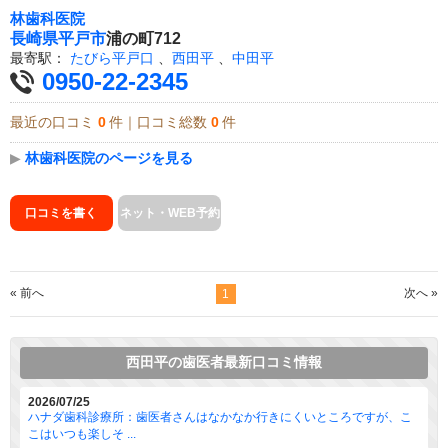
林歯科医院
長崎県
平戸市
浦の町712
最寄駅：
たびら平戸口
、
西田平
、
中田平
0950-22-2345
最近の口コミ
0
件｜口コミ総数
0
件
▶
林歯科医院のページを見る
口コミを書く
ネット・WEB予約
« 前へ
次へ »
1
西田平の歯医者最新口コミ情報
2026/07/25
ハナダ歯科診療所：歯医者さんはなかなか行きにくいところですが、こ
こはいつも楽しそ ...