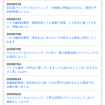
2026/07/18
名古屋アリスデンタルクリニック：全体的に問題ありません。親切で予
約時間通りにスム ...
2026/07/14
ハナダ歯科診療所：病院全体とても綺麗で清潔。１０年ほど通ってます
が、問題があった ...
2026/07/08
ハナダ歯科診療所：先生をはじめスタッフの皆さんも親切に対応してく
れます
2026/07/05
ウエストデンタルクリニック：3ヶ月に一度の定期点検とクリーニングで
お世話になって ...
2026/07/04
アップル歯科：25年ほど通っています いつもありがとうございますみな
さん良い人ばか ...
2026/06/24
春藤歯科医院：待合室が少し狭いですが受付も衛生士さんも親切です。
治療が痛くありま ...
2026/06/22
ウエストデンタルクリニック：丁寧な説明やアドバイスもしてくれて、
施術もしっかりや ...