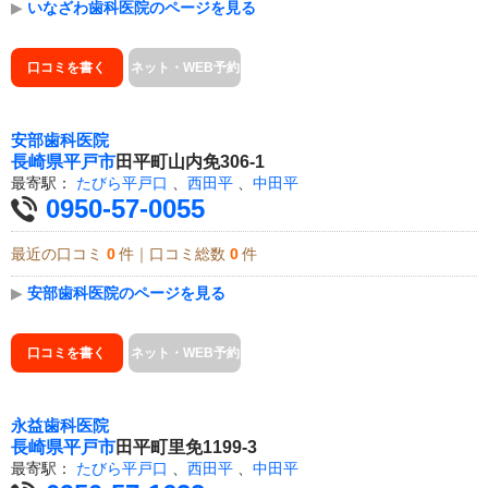
▶
いなざわ歯科医院のページを見る
口コミを書く
ネット・WEB予約
安部歯科医院
長崎県
平戸市
田平町山内免306-1
最寄駅：
たびら平戸口
、
西田平
、
中田平
0950-57-0055
最近の口コミ
0
件｜口コミ総数
0
件
▶
安部歯科医院のページを見る
口コミを書く
ネット・WEB予約
永益歯科医院
長崎県
平戸市
田平町里免1199-3
最寄駅：
たびら平戸口
、
西田平
、
中田平