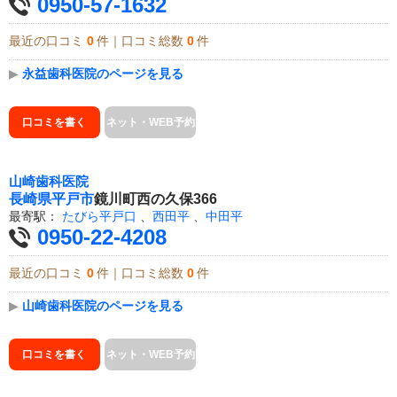
0950-57-1632
最近の口コミ
0
件｜口コミ総数
0
件
▶
永益歯科医院のページを見る
口コミを書く
ネット・WEB予約
山崎歯科医院
長崎県
平戸市
鏡川町西の久保366
最寄駅：
たびら平戸口
、
西田平
、
中田平
0950-22-4208
最近の口コミ
0
件｜口コミ総数
0
件
▶
山崎歯科医院のページを見る
口コミを書く
ネット・WEB予約