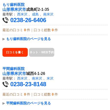
もり歯科医院
山形県
米沢市
成島町2-1-35
最寄駅：
西米沢
、
成島
、
南米沢
0238-26-6406
最近の口コミ
0
件｜口コミ総数
0
件
▶
もり歯科医院のページを見る
口コミを書く
ネット・WEB予約
平間歯科医院
山形県
米沢市
城西4-1-26
最寄駅：
西米沢
、
南米沢
、
米沢
0238-23-8148
最近の口コミ
0
件｜口コミ総数
0
件
▶
平間歯科医院のページを見る