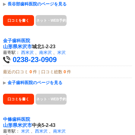
▶
長谷部歯科医院のページを見る
口コミを書く
ネット・WEB予約
金子歯科医院
山形県
米沢市
城北1-2-23
最寄駅：
西米沢
、
南米沢
、
米沢
0238-23-0909
最近の口コミ
0
件｜口コミ総数
0
件
▶
金子歯科医院のページを見る
口コミを書く
ネット・WEB予約
中條歯科医院
山形県
米沢市
中央5-2-43
最寄駅：
米沢
、
西米沢
、
南米沢