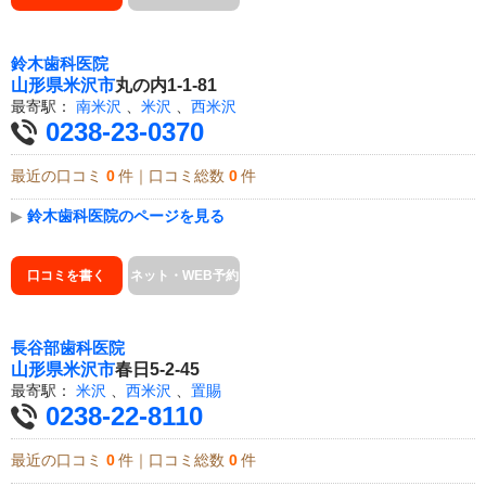
鈴木歯科医院
山形県
米沢市
丸の内1-1-81
最寄駅：
南米沢
、
米沢
、
西米沢
0238-23-0370
最近の口コミ
0
件｜口コミ総数
0
件
▶
鈴木歯科医院のページを見る
口コミを書く
ネット・WEB予約
長谷部歯科医院
山形県
米沢市
春日5-2-45
最寄駅：
米沢
、
西米沢
、
置賜
0238-22-8110
最近の口コミ
0
件｜口コミ総数
0
件