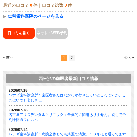
最近の口コミ
0
件｜口コミ総数
0
件
▶
仁科歯科医院のページを見る
口コミを書く
ネット・WEB予約
« 前へ
次へ »
1
2
西米沢の歯医者最新口コミ情報
2026/07/25
ハナダ歯科診療所：歯医者さんはなかなか行きにくいところですが、こ
こはいつも楽しそ ...
2026/07/18
名古屋アリスデンタルクリニック：全体的に問題ありません。親切で予
約時間通りにスム ...
2026/07/14
ハナダ歯科診療所：病院全体とても綺麗で清潔。１０年ほど通ってます