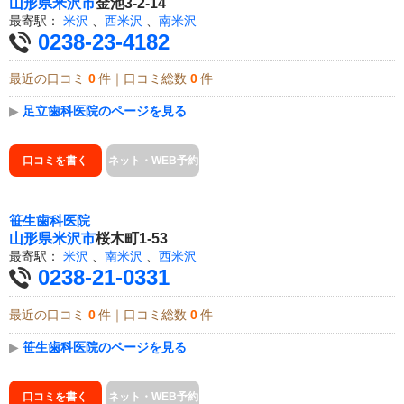
山形県
米沢市
金池3-2-14
最寄駅：
米沢
、
西米沢
、
南米沢
0238-23-4182
最近の口コミ
0
件｜口コミ総数
0
件
▶
足立歯科医院のページを見る
口コミを書く
ネット・WEB予約
笹生歯科医院
山形県
米沢市
桜木町1-53
最寄駅：
米沢
、
南米沢
、
西米沢
0238-21-0331
最近の口コミ
0
件｜口コミ総数
0
件
▶
笹生歯科医院のページを見る
口コミを書く
ネット・WEB予約