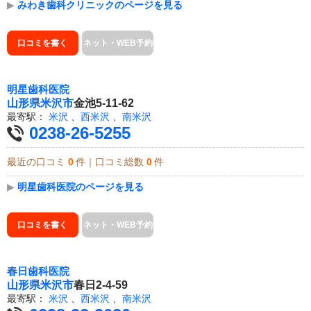
▶
みわき歯科クリニックのページを見る
口コミを書く
ネット・WEB予約
明星歯科医院
山形県
米沢市
金池5-11-62
最寄駅：
米沢
、
西米沢
、
南米沢
0238-26-5255
最近の口コミ
0
件｜口コミ総数
0
件
▶
明星歯科医院のページを見る
口コミを書く
ネット・WEB予約
春日歯科医院
山形県
米沢市
春日2-4-59
最寄駅：
米沢
、
西米沢
、
南米沢