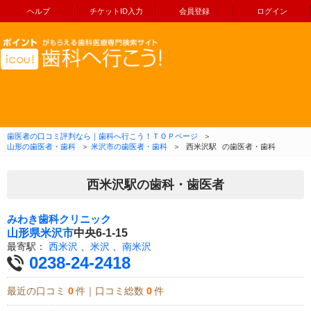
ヘルプ
チケットID入力
会員登録
ログイン
コンテンツへ移動
歯医者の口コミ評判なら｜歯科へ行こう！ＴＯＰページ
＞
山形の歯医者・歯科
＞
米沢市の歯医者・歯科
＞
西米沢駅
の歯医者・歯科
西米沢駅の歯科・歯医者
みわき歯科クリニック
山形県
米沢市
中央6-1-15
最寄駅：
西米沢
、
米沢
、
南米沢
0238-24-2418
最近の口コミ
0
件｜口コミ総数
0
件