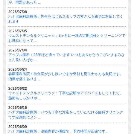
が、問題があった ...
2026/07/08
ハナダ歯科診療所：先生をはじめスタッフの皆さんも親切に対応してく
れます
2026/07/05
ウエストデンタルクリニック：3ヶ月に一度の定期点検とクリーニングで
お世話になって ...
2026/07/04
アップル歯科：25年ほど通っています いつもありがとうございますみな
さん良い人ばか ...
2026/06/24
春藤歯科医院：待合室が少し狭いですが受付も衛生士さんも親切です。
治療が痛くありま ...
2026/06/22
ウエストデンタルクリニック：丁寧な説明やアドバイスもしてくれて、
施術もしっかりや ...
2026/06/15
ハナダ歯科診療所：いつも丁寧な対応をしていただける歯科クリニック
です定期的にメン ...
2026/06/09
ハナダ歯科診療所：治療内容が明瞭で、予約時間が正確です。