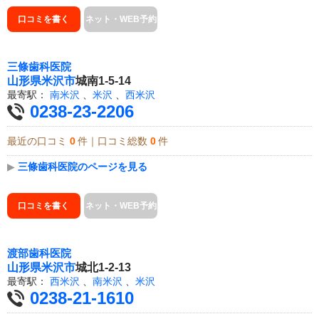
口コミを書く
ネット・WEB予約
三條歯科医院
山形県
米沢市
城南1-5-14
最寄駅：
南米沢
、
米沢
、
西米沢
0238-23-2206
最近の口コミ
0
件｜口コミ総数
0
件
▶
三條歯科医院のページを見る
口コミを書く
ネット・WEB予約
渡部歯科医院
山形県
米沢市
城北1-2-13
最寄駅：
西米沢
、
南米沢
、
米沢
0238-21-1610