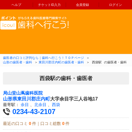
ヘルプ
チケットID入力
会員登録
ログイン
コンテンツへ移動
歯医者の口コミ評判なら｜歯科へ行こう！ＴＯＰページ
＞
山形の歯医者・歯科
＞
東田川郡庄内町の歯医者・歯科
＞
西袋駅
の歯医者・歯科
西袋駅の歯科・歯医者
局山堂山蔦歯科医院
山形県
東田川郡庄内町
大字余目字三人谷地17
最寄駅：
余目
、
北余目
、
西袋
0234-43-2107
最近の口コミ
0
件｜口コミ総数
0
件