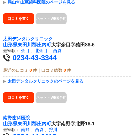
▶
局山堂山蔦歯科医院のページを見る
口コミを書く
ネット・WEB予約
太田デンタルクリニック
山形県
東田川郡庄内町
大字余目字猿田88-6
最寄駅：
余目
、
北余目
、
西袋
0234-43-3344
最近の口コミ
0
件｜口コミ総数
0
件
▶
太田デンタルクリニックのページを見る
口コミを書く
ネット・WEB予約
南野歯科医院
山形県
東田川郡庄内町
大字南野字北野18-1
最寄駅：
南野
、
西袋
、
狩川