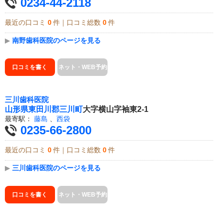
0234-44-2118
最近の口コミ
0
件｜口コミ総数
0
件
▶
南野歯科医院のページを見る
口コミを書く
ネット・WEB予約
三川歯科医院
山形県
東田川郡三川町
大字横山字袖東2-1
最寄駅：
藤島
、
西袋
0235-66-2800
最近の口コミ
0
件｜口コミ総数
0
件
▶
三川歯科医院のページを見る
口コミを書く
ネット・WEB予約