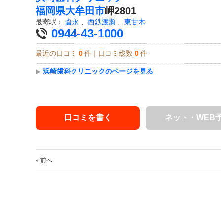
福岡県
大牟田市
岬2801
最寄駅：
倉永
、
西鉄渡瀬
、
東甘木
0944-43-1000
最近の口コミ
0
件｜口コミ総数
0
件
▶
浜崎歯科クリニックのページを見る
口コミを書く
ネット・WEB
« 前へ