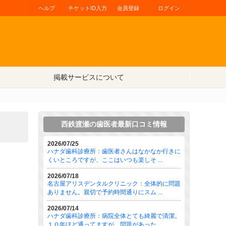
ヘルプ
チケットID入力
会員登録
ログイン
掲載サービスについて
西鉄渡瀬の歯医者最新口コミ情報
2026/07/25
ハナダ歯科診療所：歯医者さんはなかなか行きに
くいところですが、ここはいつも楽しそ ...
2026/07/18
名古屋アリスデンタルクリニック：全体的に問題
ありません。親切で予約時間通りにスム ...
2026/07/14
ハナダ歯科診療所：病院全体とても綺麗で清潔。
１０年ほど通ってますが、問題があった ...