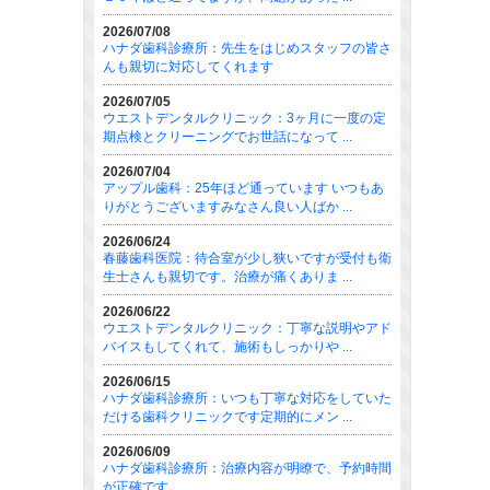
2026/07/08
ハナダ歯科診療所：先生をはじめスタッフの皆さ
んも親切に対応してくれます
2026/07/05
ウエストデンタルクリニック：3ヶ月に一度の定
期点検とクリーニングでお世話になって ...
2026/07/04
アップル歯科：25年ほど通っています いつもあ
りがとうございますみなさん良い人ばか ...
2026/06/24
春藤歯科医院：待合室が少し狭いですが受付も衛
生士さんも親切です。治療が痛くありま ...
2026/06/22
ウエストデンタルクリニック：丁寧な説明やアド
バイスもしてくれて、施術もしっかりや ...
2026/06/15
ハナダ歯科診療所：いつも丁寧な対応をしていた
だける歯科クリニックです定期的にメン ...
2026/06/09
ハナダ歯科診療所：治療内容が明瞭で、予約時間
が正確です。