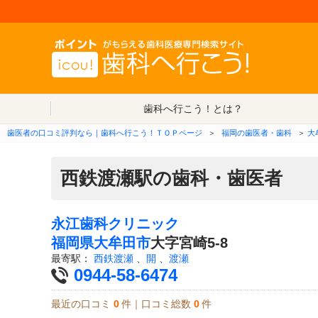
歯科へ行こう！とは？
歯医者の口コミ評判なら｜歯科へ行こう！ＴＯＰページ
＞
福岡の歯医者・歯科
＞
大
西鉄渡瀬駅の歯科・歯医者
永江歯科クリニック
福岡県
大牟田市
大字宮崎5-8
最寄駅：
西鉄渡瀬
、
開
、
渡瀬
0944-58-6474
最近の口コミ
0
件｜口コミ総数
0
件