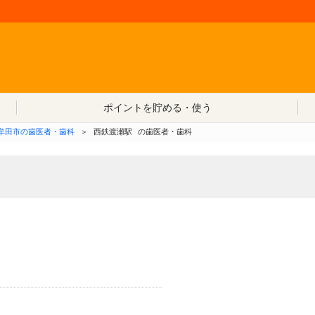
コンテンツへ移動
ポイントを貯める・使う
牟田市の歯医者・歯科
＞
西鉄渡瀬駅
の歯医者・歯科