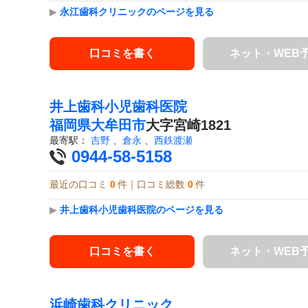
▶
永江歯科クリニックのページを見る
口コミを書く
ネット・WEB
井上歯科小児歯科医院
福岡県
大牟田市
大字宮崎1821
最寄駅：
吉野
、
倉永
、
西鉄渡瀬
0944-58-5158
最近の口コミ
0
件｜口コミ総数
0
件
▶
井上歯科小児歯科医院のページを見る
口コミを書く
ネット・WEB
浜崎歯科クリニック