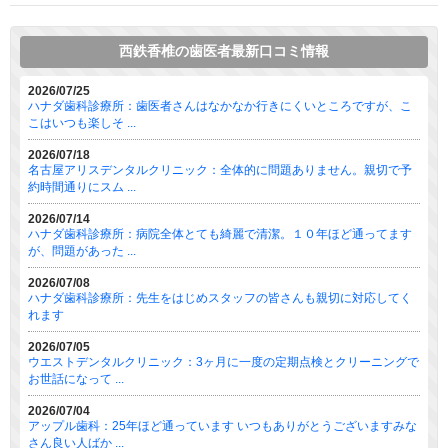
西鉄香椎の歯医者最新口コミ情報
2026/07/25
ハナダ歯科診療所：歯医者さんはなかなか行きにくいところですが、こ
こはいつも楽しそ ...
2026/07/18
名古屋アリスデンタルクリニック：全体的に問題ありません。親切で予
約時間通りにスム ...
2026/07/14
ハナダ歯科診療所：病院全体とても綺麗で清潔。１０年ほど通ってます
が、問題があった ...
2026/07/08
ハナダ歯科診療所：先生をはじめスタッフの皆さんも親切に対応してく
れます
2026/07/05
ウエストデンタルクリニック：3ヶ月に一度の定期点検とクリーニングで
お世話になって ...
2026/07/04
アップル歯科：25年ほど通っています いつもありがとうございますみな
さん良い人ばか ...