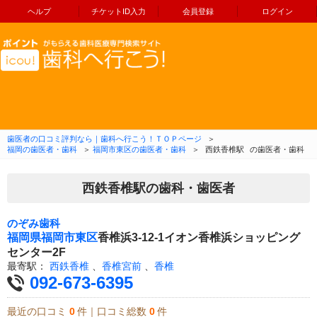
ヘルプ
チケットID入力
会員登録
ログイン
コンテンツへ移動
歯医者の口コミ評判なら｜歯科へ行こう！ＴＯＰページ
＞
福岡の歯医者・歯科
＞
福岡市東区の歯医者・歯科
＞
西鉄香椎駅
の歯医者・歯科
西鉄香椎駅の歯科・歯医者
のぞみ歯科
福岡県
福岡市東区
香椎浜3-12-1イオン香椎浜ショッピング
センター2F
最寄駅：
西鉄香椎
、
香椎宮前
、
香椎
092-673-6395
最近の口コミ
0
件｜口コミ総数
0
件