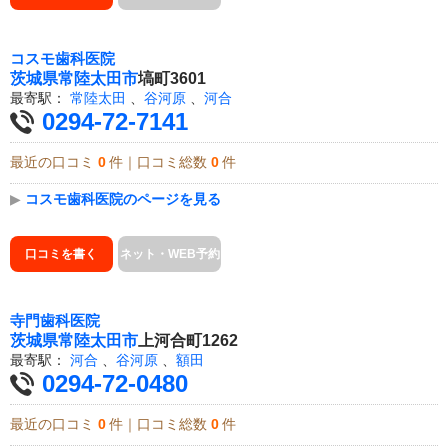
コスモ歯科医院
茨城県
常陸太田市
塙町3601
最寄駅：
常陸太田
、
谷河原
、
河合
0294-72-7141
最近の口コミ
0
件｜口コミ総数
0
件
▶
コスモ歯科医院のページを見る
口コミを書く
ネット・WEB予約
寺門歯科医院
茨城県
常陸太田市
上河合町1262
最寄駅：
河合
、
谷河原
、
額田
0294-72-0480
最近の口コミ
0
件｜口コミ総数
0
件