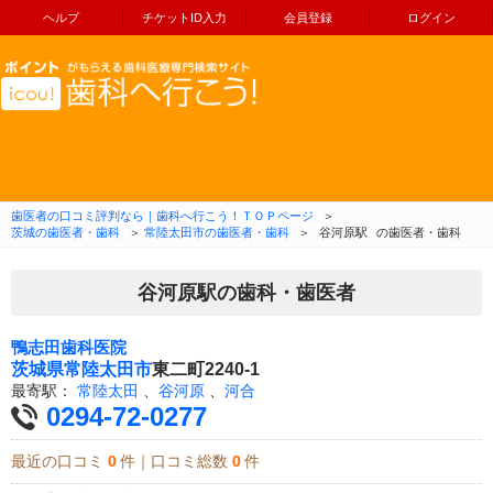
ヘルプ
チケットID入力
会員登録
ログイン
コンテンツへ移動
歯医者の口コミ評判なら｜歯科へ行こう！ＴＯＰページ
＞
茨城の歯医者・歯科
＞
常陸太田市の歯医者・歯科
＞
谷河原駅
の歯医者・歯科
谷河原駅の歯科・歯医者
鴨志田歯科医院
茨城県
常陸太田市
東二町2240-1
最寄駅：
常陸太田
、
谷河原
、
河合
0294-72-0277
最近の口コミ
0
件｜口コミ総数
0
件