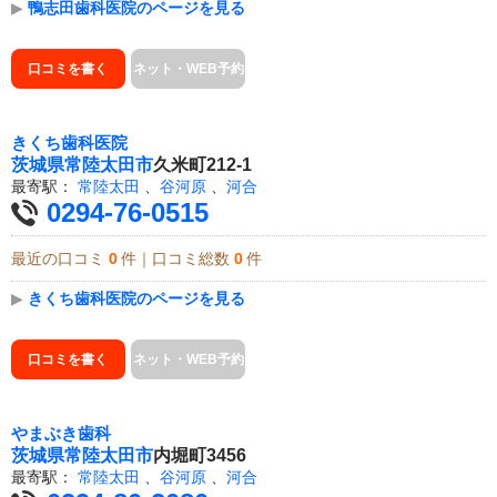
▶
鴨志田歯科医院のページを見る
口コミを書く
ネット・WEB予約
きくち歯科医院
茨城県
常陸太田市
久米町212-1
最寄駅：
常陸太田
、
谷河原
、
河合
0294-76-0515
最近の口コミ
0
件｜口コミ総数
0
件
▶
きくち歯科医院のページを見る
口コミを書く
ネット・WEB予約
やまぶき歯科
茨城県
常陸太田市
内堀町3456
最寄駅：
常陸太田
、
谷河原
、
河合