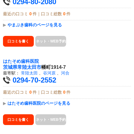
0294-80-2080
最近の口コミ
0
件｜口コミ総数
0
件
▶
やまぶき歯科のページを見る
口コミを書く
ネット・WEB予約
はたそめ歯科医院
茨城県
常陸太田市
幡町1914-7
最寄駅：
常陸太田
、
谷河原
、
河合
0294-70-2552
最近の口コミ
0
件｜口コミ総数
0
件
▶
はたそめ歯科医院のページを見る
口コミを書く
ネット・WEB予約