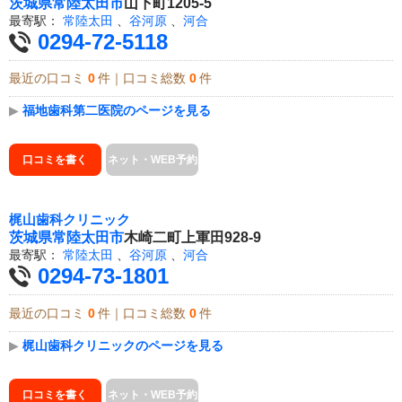
茨城県
常陸太田市
山下町1205-5
最寄駅：
常陸太田
、
谷河原
、
河合
0294-72-5118
最近の口コミ
0
件｜口コミ総数
0
件
▶
福地歯科第二医院のページを見る
口コミを書く
ネット・WEB予約
梶山歯科クリニック
茨城県
常陸太田市
木崎二町上軍田928-9
最寄駅：
常陸太田
、
谷河原
、
河合
0294-73-1801
最近の口コミ
0
件｜口コミ総数
0
件
▶
梶山歯科クリニックのページを見る
口コミを書く
ネット・WEB予約