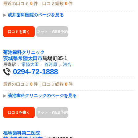
最近の口コミ
0
件｜口コミ総数
0
件
▶
成井歯科医院のページを見る
口コミを書く
ネット・WEB予約
菊池歯科クリニック
茨城県
常陸太田市
馬場町85-1
最寄駅：
常陸太田
、
谷河原
、
河合
0294-72-1888
最近の口コミ
0
件｜口コミ総数
0
件
▶
菊池歯科クリニックのページを見る
口コミを書く
ネット・WEB予約
福地歯科第二医院