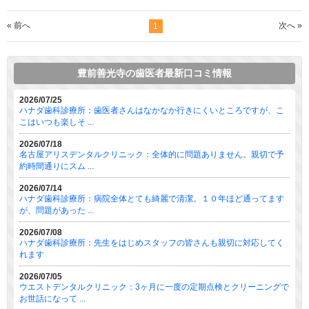
« 前へ
次へ »
1
豊前善光寺の歯医者最新口コミ情報
2026/07/25
ハナダ歯科診療所：歯医者さんはなかなか行きにくいところですが、こ
こはいつも楽しそ ...
2026/07/18
名古屋アリスデンタルクリニック：全体的に問題ありません。親切で予
約時間通りにスム ...
2026/07/14
ハナダ歯科診療所：病院全体とても綺麗で清潔。１０年ほど通ってます
が、問題があった ...
2026/07/08
ハナダ歯科診療所：先生をはじめスタッフの皆さんも親切に対応してく
れます
2026/07/05
ウエストデンタルクリニック：3ヶ月に一度の定期点検とクリーニングで
お世話になって ...