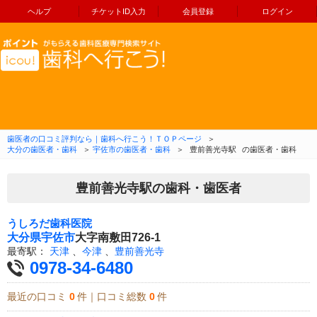
ヘルプ
チケットID入力
会員登録
ログイン
コンテンツへ移動
歯医者の口コミ評判なら｜歯科へ行こう！ＴＯＰページ
＞
大分の歯医者・歯科
＞
宇佐市の歯医者・歯科
＞
豊前善光寺駅
の歯医者・歯科
豊前善光寺駅の歯科・歯医者
うしろだ歯科医院
大分県
宇佐市
大字南敷田726-1
最寄駅：
天津
、
今津
、
豊前善光寺
0978-34-6480
最近の口コミ
0
件｜口コミ総数
0
件