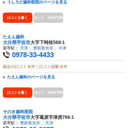
▶
うしろだ歯科医院のページを見る
口コミを書く
ネット・WEB予約
たえん歯科
大分県
宇佐市
大字下時枝568-1
最寄駅：
天津
、
豊前善光寺
、
今津
0978-33-4433
最近の口コミ
0
件｜口コミ総数
0
件
▶
たえん歯科のページを見る
口コミを書く
ネット・WEB予約
そのき歯科医院
大分県
宇佐市
大字葛原字津房766-1
最寄駅：
豊前善光寺
、
天津