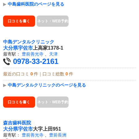
▶
中島歯科医院のページを見る
口コミを書く
ネット・WEB予約
中島デンタルクリニック
大分県
宇佐市
上高家1378-1
最寄駅：
豊前善光寺
、
天津
0978-33-2161
最近の口コミ
0
件｜口コミ総数
0
件
▶
中島デンタルクリニックのページを見る
口コミを書く
ネット・WEB予約
森吉歯科医院
大分県
宇佐市
大字上田951
最寄駅：
豊前善光寺
、
豊前長洲