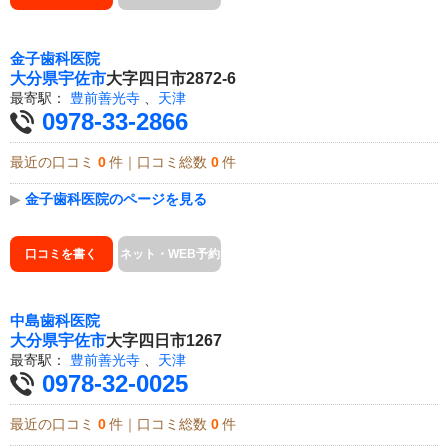
金子歯科医院
大分県
宇佐市
大字四日市2872-6
最寄駅：
豊前善光寺
、
天津
0978-33-2866
最近の口コミ
0
件｜口コミ総数
0
件
▶
金子歯科医院のページを見る
口コミを書く
ネット・WEB予約
中島歯科医院
大分県
宇佐市
大字四日市1267
最寄駅：
豊前善光寺
、
天津
0978-32-0025
最近の口コミ
0
件｜口コミ総数
0
件