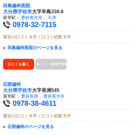
田島歯科医院
大分県
宇佐市
大字辛島330-6
最寄駅：
豊前善光寺
、
天津
0978-32-7115
最近の口コミ
0
件｜口コミ総数
0
件
▶
田島歯科医院のページを見る
口コミを書く
ネット・WEB予約
石部歯科
大分県
宇佐市
大字長洲545
最寄駅：
豊前長洲
、
豊前善光寺
0978-38-4611
最近の口コミ
0
件｜口コミ総数
0
件
▶
石部歯科のページを見る