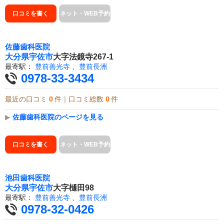
口コミを書く
ネット・WEB予約
佐藤歯科医院
大分県
宇佐市
大字法鏡寺267-1
最寄駅：
豊前善光寺
、
豊前長洲
0978-33-3434
最近の口コミ
0
件｜口コミ総数
0
件
▶
佐藤歯科医院のページを見る
口コミを書く
ネット・WEB予約
池田歯科医院
大分県
宇佐市
大字樋田98
最寄駅：
豊前善光寺
、
豊前長洲
0978-32-0426