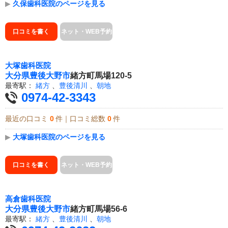
▶
久保歯科医院のページを見る
口コミを書く
ネット・WEB予約
大塚歯科医院
大分県
豊後大野市
緒方町馬場120-5
最寄駅：
緒方
、
豊後清川
、
朝地
0974-42-3343
最近の口コミ
0
件｜口コミ総数
0
件
▶
大塚歯科医院のページを見る
口コミを書く
ネット・WEB予約
高倉歯科医院
大分県
豊後大野市
緒方町馬場56-6
最寄駅：
緒方
、
豊後清川
、
朝地