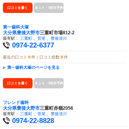
口コミを書く
ネット・WEB予約
第一歯科大塚
大分県
豊後大野市
三重町市場812-2
最寄駅：
三重町
、
菅尾
、
豊後清川
0974-22-6377
最近の口コミ
0
件｜口コミ総数
0
件
▶
第一歯科大塚のページを見る
口コミを書く
ネット・WEB予約
フレンド歯科
大分県
豊後大野市
三重町赤嶺2056
最寄駅：
三重町
、
菅尾
、
豊後清川
0974-22-8828