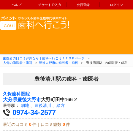
ヘルプ
チケットID入力
会員登録
ログイン
コンテンツへ移動
歯医者の口コミ評判なら｜歯科へ行こう！ＴＯＰページ
＞
大分の歯医者・歯科
＞
豊後大野市の歯医者・歯科
＞
豊後清川駅
の歯医者・歯科
豊後清川駅の歯科・歯医者
久保歯科医院
大分県
豊後大野市
大野町田中166-2
最寄駅：
朝地
、
豊後清川
、
緒方
0974-34-2577
最近の口コミ
0
件｜口コミ総数
0
件