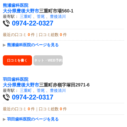
熊瀬歯科医院
大分県
豊後大野市
三重町市場560-1
最寄駅：
三重町
、
菅尾
、
豊後清川
0974-22-0327
最近の口コミ
0
件｜口コミ総数
0
件
▶
熊瀬歯科医院のページを見る
口コミを書く
ネット・WEB予約
羽田歯科医院
大分県
豊後大野市
三重町赤嶺字塚田2971-6
最寄駅：
三重町
、
菅尾
、
豊後清川
0974-22-0317
最近の口コミ
0
件｜口コミ総数
0
件
▶
羽田歯科医院のページを見る