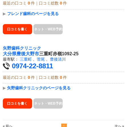
最近の口コミ
0
件｜口コミ総数
0
件
▶
フレンド歯科のページを見る
口コミを書く
ネット・WEB予約
矢野歯科クリニック
大分県
豊後大野市
三重町赤嶺1092-25
最寄駅：
三重町
、
菅尾
、
豊後清川
0974-22-8811
最近の口コミ
0
件｜口コミ総数
0
件
▶
矢野歯科クリニックのページを見る
口コミを書く
ネット・WEB予約
« 前へ
次へ »
1