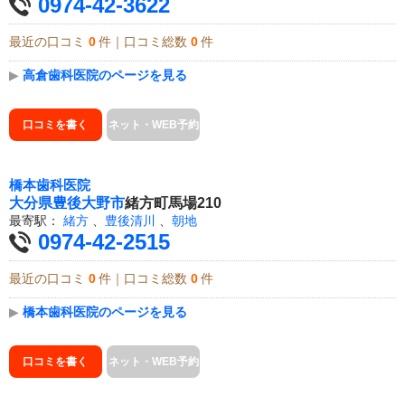
0974-42-3622
最近の口コミ
0
件｜口コミ総数
0
件
▶
高倉歯科医院のページを見る
口コミを書く
ネット・WEB予約
橋本歯科医院
大分県
豊後大野市
緒方町馬場210
最寄駅：
緒方
、
豊後清川
、
朝地
0974-42-2515
最近の口コミ
0
件｜口コミ総数
0
件
▶
橋本歯科医院のページを見る
口コミを書く
ネット・WEB予約