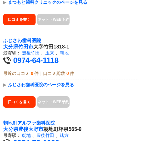
▶
まつもと歯科クリニックのページを見る
口コミを書く
ネット・WEB予約
ふじさわ歯科医院
大分県
竹田市
大字竹田1818-1
最寄駅：
豊後竹田
、
玉来
、
朝地
0974-64-1118
最近の口コミ
0
件｜口コミ総数
0
件
▶
ふじさわ歯科医院のページを見る
口コミを書く
ネット・WEB予約
朝地町アルファ歯科医院
大分県
豊後大野市
朝地町坪泉565-9
最寄駅：
朝地
、
豊後竹田
、
緒方