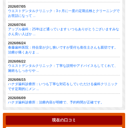
2026/07/05
ウエストデンタルクリニック：3ヶ月に一度の定期点検とクリーニングで
お世話になって ...
2026/07/04
アップル歯科：25年ほど通っています いつもありがとうございますみな
さん良い人ばか ...
2026/06/24
春藤歯科医院：待合室が少し狭いですが受付も衛生士さんも親切です。
治療が痛くありま ...
2026/06/22
ウエストデンタルクリニック：丁寧な説明やアドバイスもしてくれて、
施術もしっかりや ...
2026/06/15
ハナダ歯科診療所：いつも丁寧な対応をしていただける歯科クリニック
です定期的にメン ...
2026/06/09
ハナダ歯科診療所：治療内容が明瞭で、予約時間が正確です。
現在の口コミ