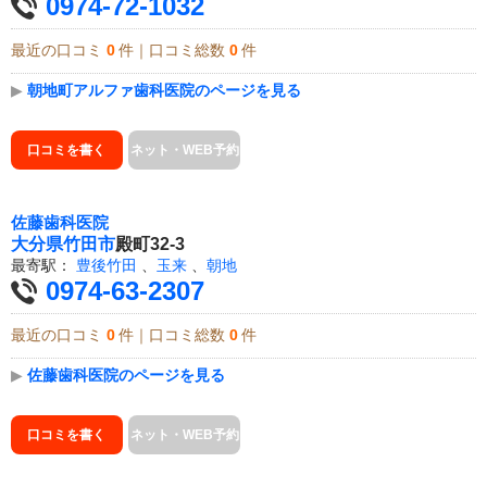
0974-72-1032
最近の口コミ
0
件｜口コミ総数
0
件
▶
朝地町アルファ歯科医院のページを見る
口コミを書く
ネット・WEB予約
佐藤歯科医院
大分県
竹田市
殿町32-3
最寄駅：
豊後竹田
、
玉来
、
朝地
0974-63-2307
最近の口コミ
0
件｜口コミ総数
0
件
▶
佐藤歯科医院のページを見る
口コミを書く
ネット・WEB予約