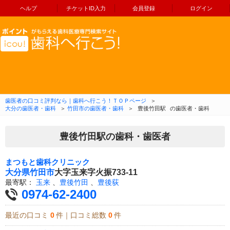
ヘルプ
チケットID入力
会員登録
ログイン
コンテンツへ移動
歯医者の口コミ評判なら｜歯科へ行こう！ＴＯＰページ
＞
大分の歯医者・歯科
＞
竹田市の歯医者・歯科
＞
豊後竹田駅
の歯医者・歯科
豊後竹田駅の歯科・歯医者
まつもと歯科クリニック
大分県
竹田市
大字玉来字火振733-11
最寄駅：
玉来
、
豊後竹田
、
豊後荻
0974-62-2400
最近の口コミ
0
件｜口コミ総数
0
件