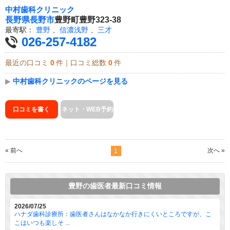
中村歯科クリニック
長野県
長野市
豊野町豊野323-38
最寄駅：
豊野
、
信濃浅野
、
三才
026-257-4182
最近の口コミ
0
件｜口コミ総数
0
件
▶
中村歯科クリニックのページを見る
口コミを書く
ネット・WEB予約
« 前へ
次へ »
1
豊野の歯医者最新口コミ情報
2026/07/25
ハナダ歯科診療所：歯医者さんはなかなか行きにくいところですが、こ
こはいつも楽しそ ...