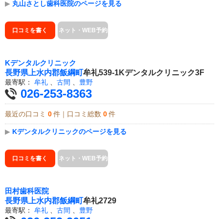
▶
丸山さとし歯科医院のページを見る
口コミを書く
ネット・WEB予約
Kデンタルクリニック
長野県
上水内郡飯綱町
牟礼539-1Kデンタルクリニック3F
最寄駅：
牟礼
、
古間
、
豊野
026-253-8363
最近の口コミ
0
件｜口コミ総数
0
件
▶
Kデンタルクリニックのページを見る
口コミを書く
ネット・WEB予約
田村歯科医院
長野県
上水内郡飯綱町
牟礼2729
最寄駅：
牟礼
、
古間
、
豊野