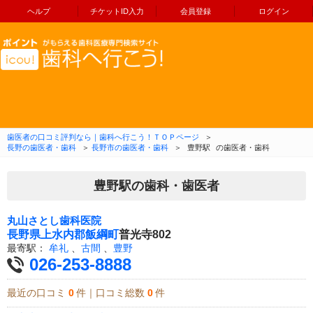
ヘルプ
チケットID入力
会員登録
ログイン
コンテンツへ移動
歯医者の口コミ評判なら｜歯科へ行こう！ＴＯＰページ
＞
長野の歯医者・歯科
＞
長野市の歯医者・歯科
＞
豊野駅
の歯医者・歯科
豊野駅の歯科・歯医者
丸山さとし歯科医院
長野県
上水内郡飯綱町
普光寺802
最寄駅：
牟礼
、
古間
、
豊野
026-253-8888
最近の口コミ
0
件｜口コミ総数
0
件