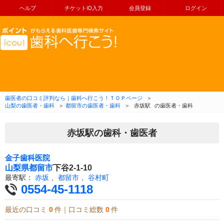
ヘルプ
チケットID入力
会員登録
ログイン
コンテンツへ移動
歯医者の口コミ評判なら｜歯科へ行こう！ＴＯＰページ
＞
山梨の歯医者・歯科
＞
都留市の歯医者・歯科
＞
赤坂駅
の歯医者・歯科
赤坂駅の歯科・歯医者
金子歯科医院
山梨県
都留市
下谷2-1-10
最寄駅：
赤坂
、
都留市
、
谷村町
0554-45-1118
最近の口コミ
0
件｜口コミ総数
0
件