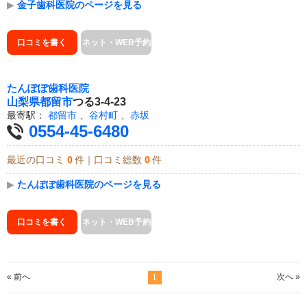
▶
金子歯科医院のページを見る
口コミを書く
ネット・WEB予約
たんぽぽ歯科医院
山梨県
都留市
つる3-4-23
最寄駅：
都留市
、
谷村町
、
赤坂
0554-45-6480
最近の口コミ
0
件｜口コミ総数
0
件
▶
たんぽぽ歯科医院のページを見る
口コミを書く
ネット・WEB予約
« 前へ
次へ »
1