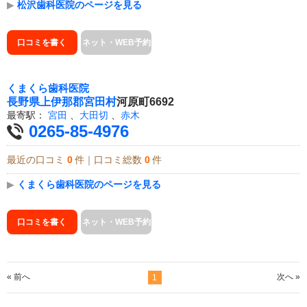
▶
松沢歯科医院のページを見る
口コミを書く
ネット・WEB予約
くまくら歯科医院
長野県
上伊那郡宮田村
河原町6692
最寄駅：
宮田
、
大田切
、
赤木
0265-85-4976
最近の口コミ
0
件｜口コミ総数
0
件
▶
くまくら歯科医院のページを見る
口コミを書く
ネット・WEB予約
« 前へ
次へ »
1