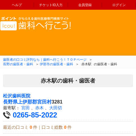
ヘルプ
チケットID入力
会員登録
ログイン
コンテンツへ移動
歯医者の口コミ評判なら｜歯科へ行こう！ＴＯＰページ
＞
長野の歯医者・歯科
＞
伊那市の歯医者・歯科
＞
赤木駅
の歯医者・歯科
赤木駅の歯科・歯医者
松沢歯科医院
長野県
上伊那郡宮田村
3281
最寄駅：
宮田
、
赤木
、
大田切
0265-85-2022
最近の口コミ
0
件｜口コミ総数
0
件