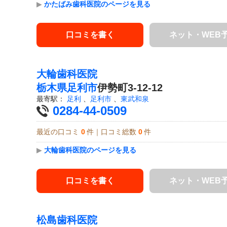
▶
かたばみ歯科医院のページを見る
口コミを書く
ネット・WEB
大輪歯科医院
栃木県
足利市
伊勢町3-12-12
最寄駅：
足利
、
足利市
、
東武和泉
0284-44-0509
最近の口コミ
0
件｜口コミ総数
0
件
▶
大輪歯科医院のページを見る
口コミを書く
ネット・WEB
松島歯科医院