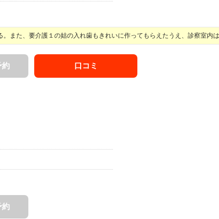
。また、要介護１の姑の入れ歯もきれいに作ってもらえたうえ、診察室内はス 
予約
口コミ
予約