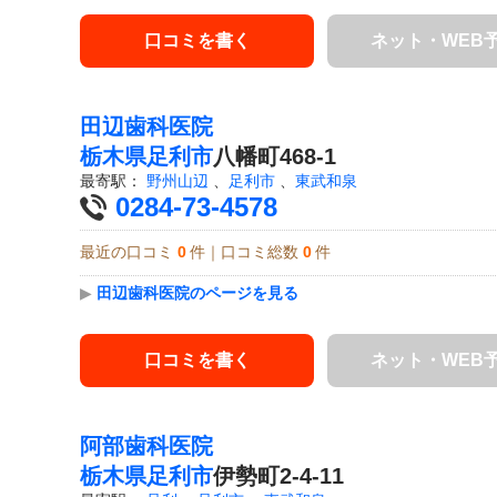
口コミを書く
ネット・WEB
田辺歯科医院
栃木県
足利市
八幡町468-1
最寄駅：
野州山辺
、
足利市
、
東武和泉
0284-73-4578
最近の口コミ
0
件｜口コミ総数
0
件
▶
田辺歯科医院のページを見る
口コミを書く
ネット・WEB
阿部歯科医院
栃木県
足利市
伊勢町2-4-11