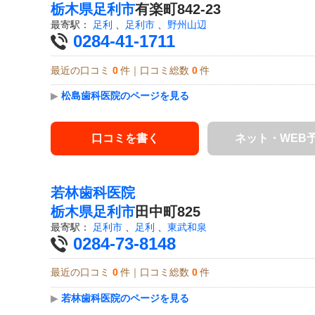
栃木県
足利市
有楽町842-23
最寄駅：
足利
、
足利市
、
野州山辺
0284-41-1711
最近の口コミ
0
件｜口コミ総数
0
件
▶
松島歯科医院のページを見る
口コミを書く
ネット・WEB
若林歯科医院
栃木県
足利市
田中町825
最寄駅：
足利市
、
足利
、
東武和泉
0284-73-8148
最近の口コミ
0
件｜口コミ総数
0
件
▶
若林歯科医院のページを見る