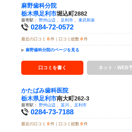
麻野歯科分院
栃木県
足利市
堀込町2882
最寄駅：
野州山辺
、
足利市
、
東武和泉
0284-72-0572
最近の口コミ
0
件｜口コミ総数
0
件
▶
麻野歯科分院のページを見る
口コミを書く
ネット・WEB
かたばみ歯科医院
栃木県
足利市
南大町262-3
最寄駅：
野州山辺
、
韮川
、
足利市
0284-73-7188
最近の口コミ
0
件｜口コミ総数
0
件