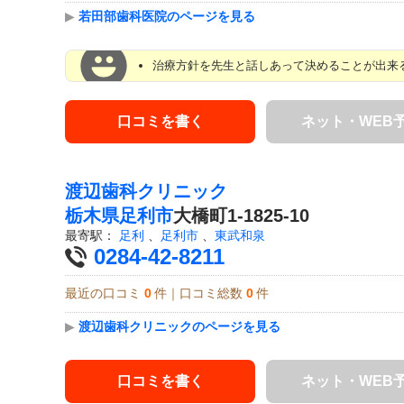
▶
若田部歯科医院のページを見る
治療方針を先生と話しあって決めることが出来る
口コミを書く
ネット・WEB
渡辺歯科クリニック
栃木県
足利市
大橋町1-1825-10
最寄駅：
足利
、
足利市
、
東武和泉
0284-42-8211
最近の口コミ
0
件｜口コミ総数
0
件
▶
渡辺歯科クリニックのページを見る
口コミを書く
ネット・WEB