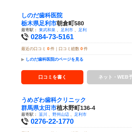
しのだ歯科医院
栃木県
足利市
朝倉町580
最寄駅：
東武和泉
、
足利市
、
足利
0284-73-5161
最近の口コミ
0
件｜口コミ総数
0
件
▶
しのだ歯科医院のページを見る
口コミを書く
ネット・WEB
うめざわ歯科クリニック
群馬県
太田市
植木野町136-4
最寄駅：
韮川
、
野州山辺
、
足利市
0276-22-1770