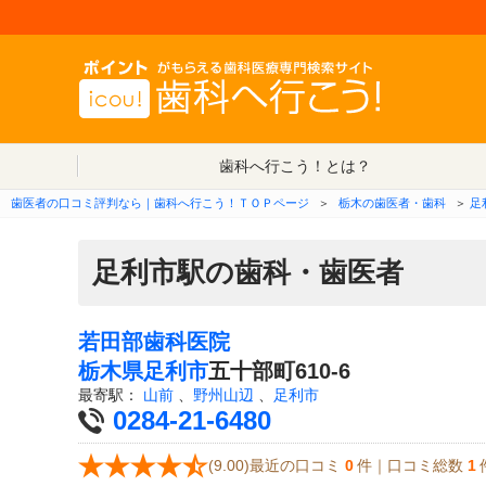
歯科へ行こう！とは？
歯医者の口コミ評判なら｜歯科へ行こう！ＴＯＰページ
＞
栃木の歯医者・歯科
＞
足
足利市駅の歯科・歯医者
若田部歯科医院
栃木県
足利市
五十部町610-6
最寄駅：
山前
、
野州山辺
、
足利市
0284-21-6480
(9.00)最近の口コミ
0
件｜口コミ総数
1