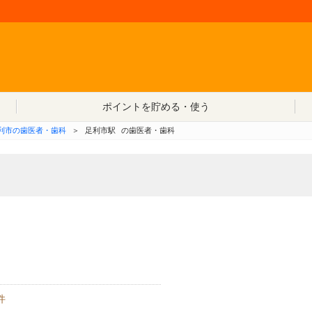
コンテンツへ移動
ポイントを貯める・使う
利市の歯医者・歯科
＞
足利市駅
の歯医者・歯科
件