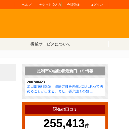
ヘルプ
チケットID入力
会員登録
ログイン
掲載サービスについて
足利市の歯医者最新口コミ情報
2007/06/23
若田部歯科医院：治療方針を先生と話しあって決
めることが出来る。また、要介護１の姑 ...
現在の口コミ
255,413
件