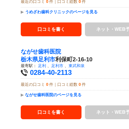
最近の口コミ
0
件｜口コミ総数
0
件
▶
うめざわ歯科クリニックのページを見る
口コミを書く
ネット・WEB
ながせ歯科医院
栃木県
足利市
利保町2-16-10
最寄駅：
足利
、
足利市
、
東武和泉
0284-40-2113
最近の口コミ
0
件｜口コミ総数
0
件
▶
ながせ歯科医院のページを見る
口コミを書く
ネット・WEB