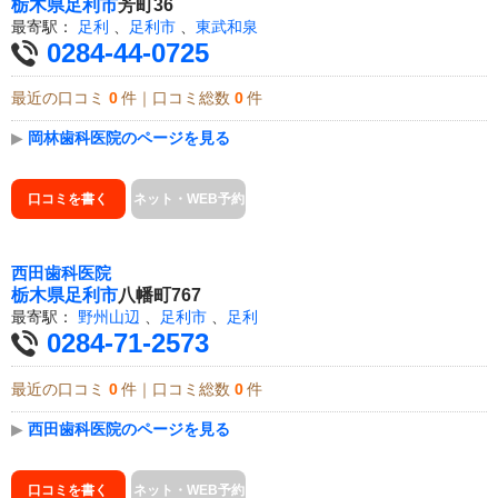
栃木県
足利市
芳町36
最寄駅：
足利
、
足利市
、
東武和泉
0284-44-0725
最近の口コミ
0
件｜口コミ総数
0
件
▶
岡林歯科医院のページを見る
口コミを書く
ネット・WEB予約
西田歯科医院
栃木県
足利市
八幡町767
最寄駅：
野州山辺
、
足利市
、
足利
0284-71-2573
最近の口コミ
0
件｜口コミ総数
0
件
▶
西田歯科医院のページを見る
口コミを書く
ネット・WEB予約