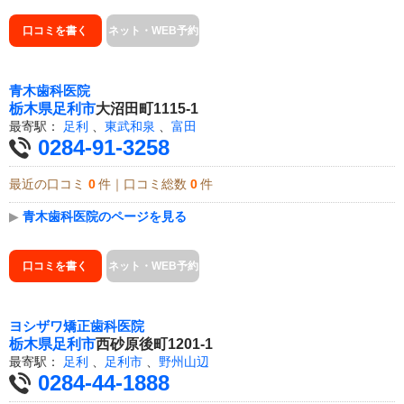
口コミを書く
ネット・WEB予約
青木歯科医院
栃木県
足利市
大沼田町1115-1
最寄駅：
足利
、
東武和泉
、
富田
0284-91-3258
最近の口コミ
0
件｜口コミ総数
0
件
▶
青木歯科医院のページを見る
口コミを書く
ネット・WEB予約
ヨシザワ矯正歯科医院
栃木県
足利市
西砂原後町1201-1
最寄駅：
足利
、
足利市
、
野州山辺
0284-44-1888