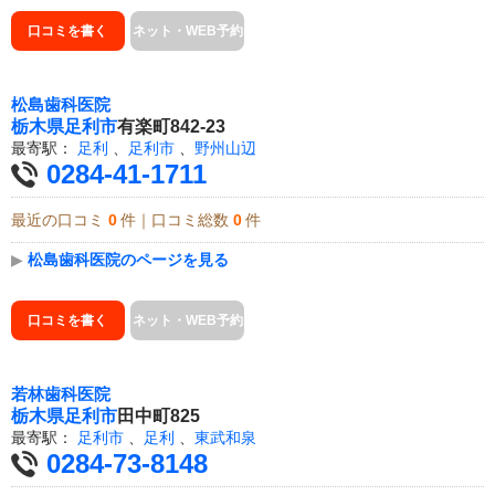
口コミを書く
ネット・WEB予約
松島歯科医院
栃木県
足利市
有楽町842-23
最寄駅：
足利
、
足利市
、
野州山辺
0284-41-1711
最近の口コミ
0
件｜口コミ総数
0
件
▶
松島歯科医院のページを見る
口コミを書く
ネット・WEB予約
若林歯科医院
栃木県
足利市
田中町825
最寄駅：
足利市
、
足利
、
東武和泉
0284-73-8148