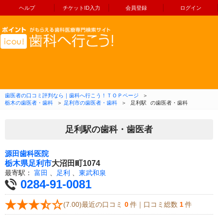
ヘルプ
チケットID入力
会員登録
ログイン
コンテンツへ移動
歯医者の口コミ評判なら｜歯科へ行こう！ＴＯＰページ
＞
栃木の歯医者・歯科
＞
足利市の歯医者・歯科
＞
足利駅
の歯医者・歯科
足利駅の歯科・歯医者
源田歯科医院
栃木県
足利市
大沼田町1074
最寄駅：
富田
、
足利
、
東武和泉
0284-91-0081
(7.00)最近の口コミ
0
件｜口コミ総数
1
件