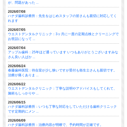
が、問題があった ...
2026/07/08
ハナダ歯科診療所：先生をはじめスタッフの皆さんも親切に対応してく
れます
2026/07/05
ウエストデンタルクリニック：3ヶ月に一度の定期点検とクリーニングで
お世話になって ...
2026/07/04
アップル歯科：25年ほど通っています いつもありがとうございますみな
さん良い人ばか ...
2026/06/24
春藤歯科医院：待合室が少し狭いですが受付も衛生士さんも親切です。
治療が痛くありま ...
2026/06/22
ウエストデンタルクリニック：丁寧な説明やアドバイスもしてくれて、
施術もしっかりや ...
2026/06/15
ハナダ歯科診療所：いつも丁寧な対応をしていただける歯科クリニック
です定期的にメン ...
2026/06/09
ハナダ歯科診療所：治療内容が明瞭で、予約時間が正確です。