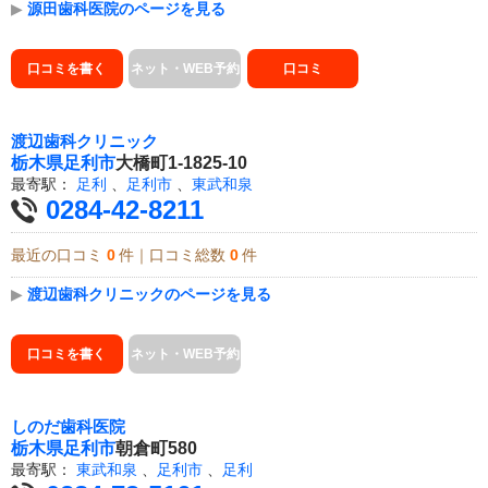
▶
源田歯科医院のページを見る
口コミを書く
ネット・WEB予約
口コミ
渡辺歯科クリニック
栃木県
足利市
大橋町1-1825-10
最寄駅：
足利
、
足利市
、
東武和泉
0284-42-8211
最近の口コミ
0
件｜口コミ総数
0
件
▶
渡辺歯科クリニックのページを見る
口コミを書く
ネット・WEB予約
しのだ歯科医院
栃木県
足利市
朝倉町580
最寄駅：
東武和泉
、
足利市
、
足利