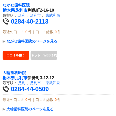
ながせ歯科医院
栃木県
足利市
利保町2-16-10
最寄駅：
足利
、
足利市
、
東武和泉
0284-40-2113
最近の口コミ
0
件｜口コミ総数
0
件
▶
ながせ歯科医院のページを見る
口コミを書く
ネット・WEB予約
大輪歯科医院
栃木県
足利市
伊勢町3-12-12
最寄駅：
足利
、
足利市
、
東武和泉
0284-44-0509
最近の口コミ
0
件｜口コミ総数
0
件
▶
大輪歯科医院のページを見る