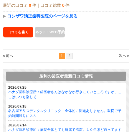
最近の口コミ
0
件｜口コミ総数
0
件
▶
ヨシザワ矯正歯科医院のページを見る
口コミを書く
ネット・WEB予約
« 前へ
次へ »
1
2
足利の歯医者最新口コミ情報
2026/07/25
ハナダ歯科診療所：歯医者さんはなかなか行きにくいところですが、こ
こはいつも楽しそ ...
2026/07/18
名古屋アリスデンタルクリニック：全体的に問題ありません。親切で予
約時間通りにスム ...
2026/07/14
ハナダ歯科診療所：病院全体とても綺麗で清潔。１０年ほど通ってます