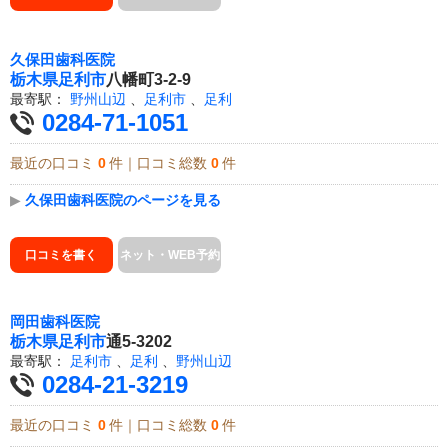
久保田歯科医院
栃木県
足利市
八幡町3-2-9
最寄駅：
野州山辺
、
足利市
、
足利
0284-71-1051
最近の口コミ
0
件｜口コミ総数
0
件
▶
久保田歯科医院のページを見る
口コミを書く
ネット・WEB予約
岡田歯科医院
栃木県
足利市
通5-3202
最寄駅：
足利市
、
足利
、
野州山辺
0284-21-3219
最近の口コミ
0
件｜口コミ総数
0
件