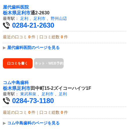
屋代歯科医院
栃木県
足利市
通2-2630
最寄駅：
足利
、
足利市
、
野州山辺
0284-21-2630
最近の口コミ
0
件｜口コミ総数
0
件
▶
屋代歯科医院のページを見る
口コミを書く
ネット・WEB予約
コム中島歯科
栃木県
足利市
田中町15-2ズイコーハイツ1F
最寄駅：
東武和泉
、
足利市
、
足利
0284-73-1180
最近の口コミ
0
件｜口コミ総数
0
件
▶
コム中島歯科のページを見る