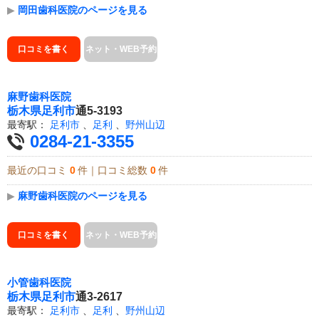
▶
岡田歯科医院のページを見る
口コミを書く
ネット・WEB予約
麻野歯科医院
栃木県
足利市
通5-3193
最寄駅：
足利市
、
足利
、
野州山辺
0284-21-3355
最近の口コミ
0
件｜口コミ総数
0
件
▶
麻野歯科医院のページを見る
口コミを書く
ネット・WEB予約
小管歯科医院
栃木県
足利市
通3-2617
最寄駅：
足利市
、
足利
、
野州山辺