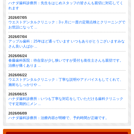
ハナダ歯科診療所：先生をはじめスタッフの皆さんも親切に対応してく
れます
2026/07/05
ウエストデンタルクリニック：3ヶ月に一度の定期点検とクリーニングで
お世話になって ...
2026/07/04
アップル歯科：25年ほど通っています いつもありがとうございますみな
さん良い人ばか ...
2026/06/24
春藤歯科医院：待合室が少し狭いですが受付も衛生士さんも親切です。
治療が痛くありま ...
2026/06/22
ウエストデンタルクリニック：丁寧な説明やアドバイスもしてくれて、
施術もしっかりや ...
2026/06/15
ハナダ歯科診療所：いつも丁寧な対応をしていただける歯科クリニック
です定期的にメン ...
2026/06/09
ハナダ歯科診療所：治療内容が明瞭で、予約時間が正確です。