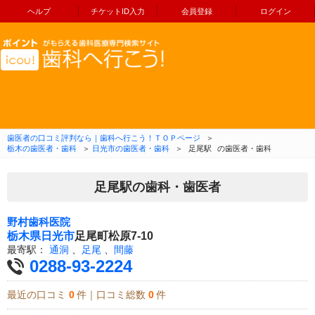
ヘルプ
チケットID入力
会員登録
ログイン
コンテンツへ移動
歯医者の口コミ評判なら｜歯科へ行こう！ＴＯＰページ
＞
栃木の歯医者・歯科
＞
日光市の歯医者・歯科
＞
足尾駅
の歯医者・歯科
足尾駅の歯科・歯医者
野村歯科医院
栃木県
日光市
足尾町松原7-10
最寄駅：
通洞
、
足尾
、
間藤
0288-93-2224
最近の口コミ
0
件｜口コミ総数
0
件