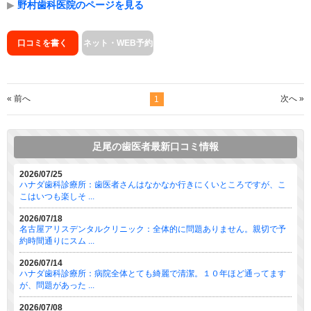
▶
野村歯科医院のページを見る
口コミを書く
ネット・WEB予約
« 前へ
次へ »
1
足尾の歯医者最新口コミ情報
2026/07/25
ハナダ歯科診療所：歯医者さんはなかなか行きにくいところですが、こ
こはいつも楽しそ ...
2026/07/18
名古屋アリスデンタルクリニック：全体的に問題ありません。親切で予
約時間通りにスム ...
2026/07/14
ハナダ歯科診療所：病院全体とても綺麗で清潔。１０年ほど通ってます
が、問題があった ...
2026/07/08