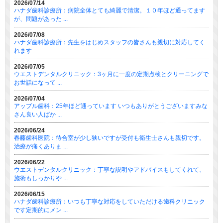
2026/07/14
ハナダ歯科診療所：病院全体とても綺麗で清潔。１０年ほど通ってます
が、問題があった ...
2026/07/08
ハナダ歯科診療所：先生をはじめスタッフの皆さんも親切に対応してく
れます
2026/07/05
ウエストデンタルクリニック：3ヶ月に一度の定期点検とクリーニングで
お世話になって ...
2026/07/04
アップル歯科：25年ほど通っています いつもありがとうございますみな
さん良い人ばか ...
2026/06/24
春藤歯科医院：待合室が少し狭いですが受付も衛生士さんも親切です。
治療が痛くありま ...
2026/06/22
ウエストデンタルクリニック：丁寧な説明やアドバイスもしてくれて、
施術もしっかりや ...
2026/06/15
ハナダ歯科診療所：いつも丁寧な対応をしていただける歯科クリニック
です定期的にメン ...