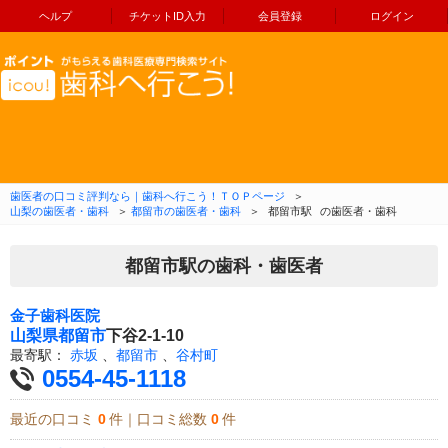
ヘルプ
チケットID入力
会員登録
ログイン
コンテンツへ移動
歯医者の口コミ評判なら｜歯科へ行こう！ＴＯＰページ
＞
山梨の歯医者・歯科
＞
都留市の歯医者・歯科
＞
都留市駅
の歯医者・歯科
都留市駅の歯科・歯医者
金子歯科医院
山梨県
都留市
下谷2-1-10
最寄駅：
赤坂
、
都留市
、
谷村町
0554-45-1118
最近の口コミ
0
件｜口コミ総数
0
件