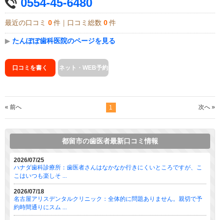
0554-45-6480
最近の口コミ
0
件｜口コミ総数
0
件
▶
たんぽぽ歯科医院のページを見る
口コミを書く
ネット・WEB予約
« 前へ
次へ »
1
都留市の歯医者最新口コミ情報
2026/07/25
ハナダ歯科診療所：歯医者さんはなかなか行きにくいところですが、こ
こはいつも楽しそ ...
2026/07/18
名古屋アリスデンタルクリニック：全体的に問題ありません。親切で予
約時間通りにスム ...