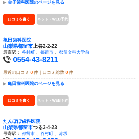
▶
金子歯科医院のページを見る
口コミを書く
ネット・WEB予約
亀田歯科医院
山梨県
都留市
上谷2-2-22
最寄駅：
谷村町
、
都留市
、
都留文科大学前
0554-43-8211
最近の口コミ
0
件｜口コミ総数
0
件
▶
亀田歯科医院のページを見る
口コミを書く
ネット・WEB予約
たんぽぽ歯科医院
山梨県
都留市
つる3-4-23
最寄駅：
都留市
、
谷村町
、
赤坂